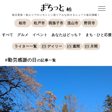
毎日更新！柏エリアのジモトミン発リアルな街ネタニュース毎日満載！
柏市
松戸市
我孫子市
流山市
野田市
すべて
グルメ
イベント
あなたはどっち？
まち・ひと応援
ライター一覧
デイリー
週間
月間
#勤労感謝の日
の記事一覧