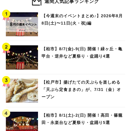
週間人気記事ランキング
【今週末のイベントまとめ♪】2026年8月
8日(土)〜11日(火・祝)編
【柏市】8/7(金)‐9(日) 開催！緑ヶ丘・亀
甲台・逆井など夏祭り・盆踊り4選
【松戸市】揚げたての天ぷらを楽しめる
「天ぷら定食まきの」が、7/31（金）オ
ープン
人気のキーワード
#ラーメン
#ショッピング
#カフェ
#スイーツ
#パン
#カレー
#柏駅
#イベント
#公園
#教えたい／教えて投稿記事
【柏市】8/1(土)‐2(日) 開催！高田・篠籠
#教えたい/こんなの見つけた
田・永楽台など夏祭り・盆踊り5選