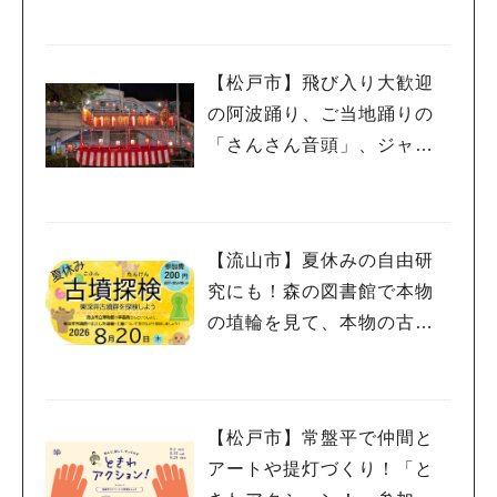
【松戸市】飛び入り大歓迎
の阿波踊り、ご当地踊りの
「さんさん音頭」、ジャ
ズ、キッチンカーも！「小
金宿まつり」8/28-30開催！
【流山市】夏休みの自由研
究にも！森の図書館で本物
の埴輪を見て、本物の古墳
を探検しよう♪
【松戸市】常盤平で仲間と
アートや提灯づくり！「と