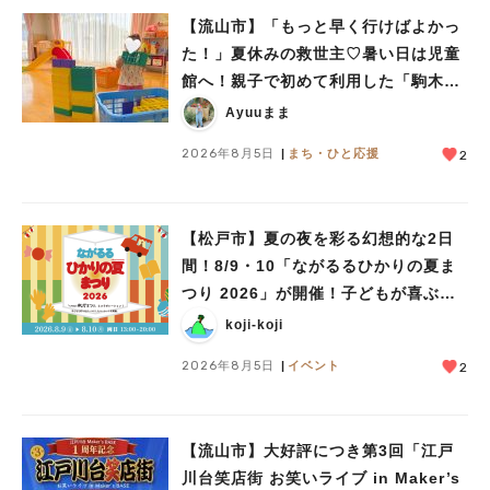
【流山市】「もっと早く行けばよかっ
た！」夏休みの救世主♡暑い日は児童
館へ！親子で初めて利用した「駒木台
児童館」レポート
Ayuuまま
2026年8月5日
まち・ひと応援
2
人気のキーワード
【松戸市】夏の夜を彩る幻想的な2日
#ラーメン
#ショッピング
#カフェ
#スイーツ
#パン
#カレー
#柏駅
間！8/9・10「ながるるひかりの夏ま
#イベント
#公園
#教えたい／教えて投稿記事
つり 2026」が開催！子どもが喜ぶワ
#教えたい/こんなの見つけた
ークショップや限定ヒーローショーも
koji-koji
2026年8月5日
イベント
2
【流山市】大好評につき第3回「江戸
川台笑店街 お笑いライブ in Maker’s