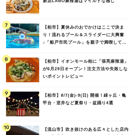
新店LABO麻辣湯はマイルドな感じ
【柏市】夏休みのおでかけはここで決ま
り！流れるプール＆スライダーに大興奮
♪「船戸市民プール」を親子で満喫してき
ました！
【柏市】イオンモール柏に「張亮麻辣湯」
が6月29日オープン！注文方法や失敗しな
いポイントレビュー
【柏市】8/7(金)‐9(日) 開催！緑ヶ丘・亀
甲台・逆井など夏祭り・盆踊り4選
【流山市】吹き抜けのある広々とした店内