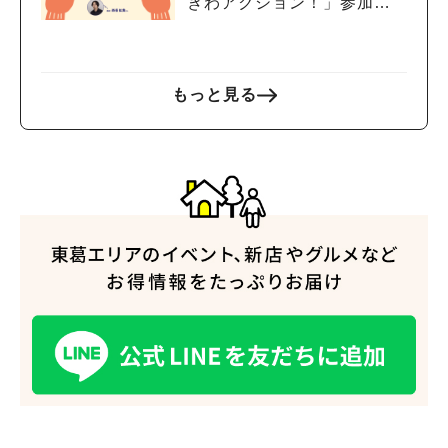
きわアクション！」参加者
募集中！8/2(日),22(土),23
(日)開催！
もっと見る