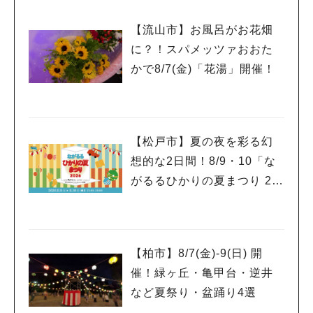
【流山市】お風呂がお花畑
に？！スパメッツァおおた
かで8/7(金)「花湯」開催！
【松戸市】夏の夜を彩る幻
想的な2日間！8/9・10「な
がるるひかりの夏まつり 20
26」が開催！子どもが喜ぶ
ワークショップや限定ヒー
ローショーも
【柏市】8/7(金)‐9(日) 開
催！緑ヶ丘・亀甲台・逆井
など夏祭り・盆踊り4選