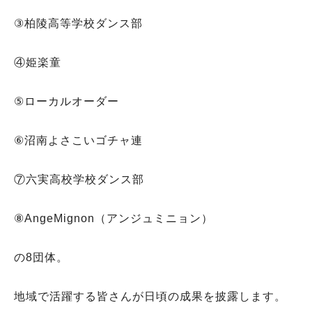
③柏陵高等学校ダンス部
④姫楽童
⑤ローカルオーダー
⑥沼南よさこいゴチャ連
⑦六実高校学校ダンス部
⑧AngeMignon（アンジュミニョン）
の8団体。
地域で活躍する皆さんが日頃の成果を披露します。