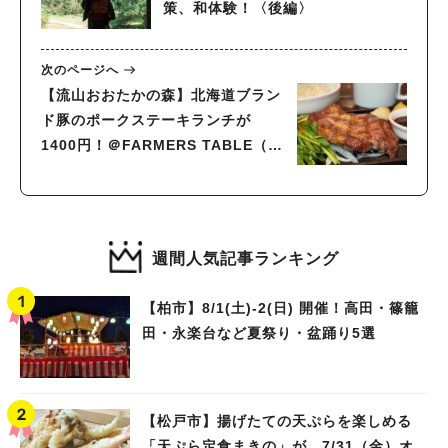
策、和体験！〈後編〉
次のページへ
【流山おおたかの森】北海道ブラン
ド豚のポークステーキランチが
1400円！＠FARMERS TABLE（フ
ァーマーズ テーブル）
週間人気記事ランキング
【柏市】8/1(土)‐2(日) 開催！高田・篠籠
田・永楽台など夏祭り・盆踊り5選
【松戸市】揚げたての天ぷらを楽しめる
「天ぷら定食まきの」が、7/31（金）オ