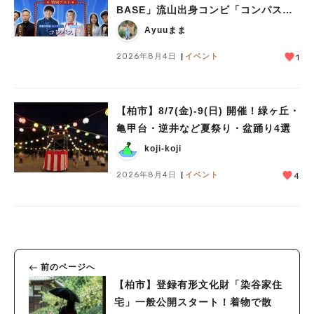
BASE」流山出身コンビ「コンパス」
も登場！8/23（日）
Ayuuまま
2026年8月4日
イベント
1
【柏市】8/7(金)‐9(日) 開催！緑ヶ丘・
亀甲台・逆井など夏祭り・盆踊り4選
koji-koji
2026年8月4日
イベント
4
前のページへ
【柏市】登録有形文化財「染谷家住
宅」一般公開スタート！着物で散