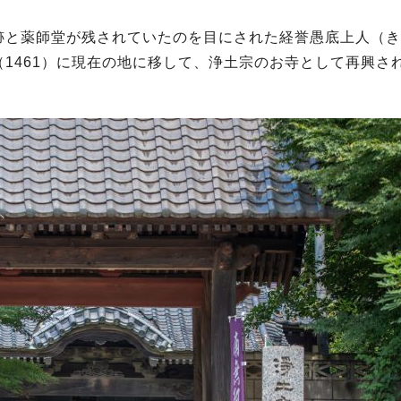
跡と薬師堂が残されていたのを目にされた経誉愚底上人（き
1461）に現在の地に移して、浄土宗のお寺として再興さ