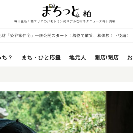
毎日更新！柏エリアのジモトミン発リアルな街ネタニュース毎日満載！
化財「染谷家住宅」一般公開スタート！着物で散策、和体験！〈後編〉
っち？
まち・ひと応援
地元人
開店/閉店
お