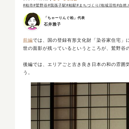
#柏市
#鷲野谷
#我孫子駅
#柏駅
#まちづくり/地域活性
#自然
「ちゃーりんぐ柏」代表
石井雅子
前編
では、国の登録有形文化財「染谷家住宅」
世の面影が残っているというところが、鷲野谷
後編では、エリアごと古き良き日本の和の雰囲
う。