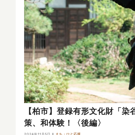
【柏市】登録有形文化財「染
策、和体験！〈後編〉
2024年11月5日
まち・ひと応援