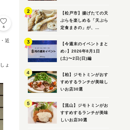
5選
【松戸市】揚げたての天
ぷらを楽しめる「天ぷら
6
定食まきの」が、
7/31（金）オープン
・近
【今週末のイベントまと
め♪】2026年8月1日
(土)〜2日(日)編
しょ
【柏】ジモトミンがおす
すめするランチが美味し
いお店30選
【流山】ジモトミンがお
すすめするランチが美味
しいお店30選