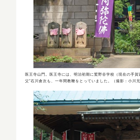
医王寺山門。医王寺には、明治初期に鷲野谷学校（現在の手賀
父”石川倉次も、一年間教鞭をとっていました。（撮影：小川