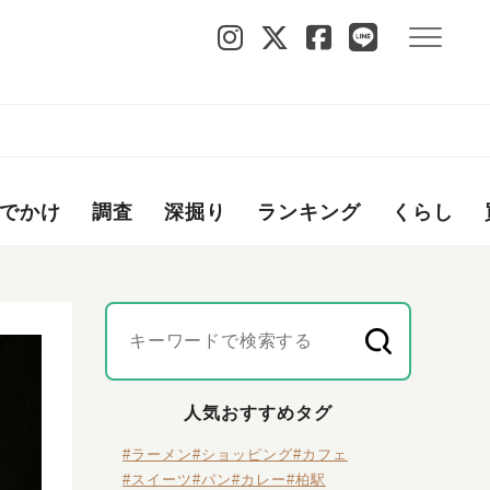
でかけ
調査
深掘り
ランキング
くらし
人気おすすめタグ
#ラーメン
#ショッピング
#カフェ
#スイーツ
#パン
#カレー
#柏駅