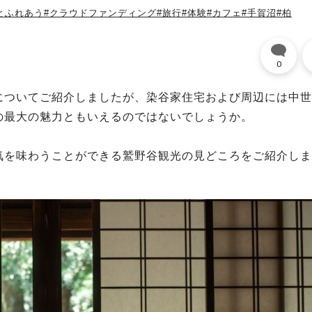
とふれあう
#クラウドファンディング
#旅行
#体験
#カフェ
#手賀沼
#柏
0
についてご紹介しましたが、染谷家住宅および周辺には中世
の最大の魅力ともいえるのではないでしょうか。
気を味わうことができる鷲野谷観光の見どころをご紹介しま