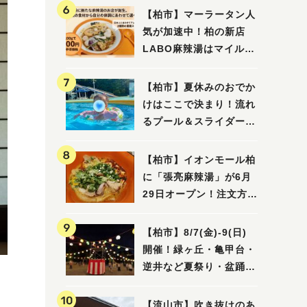
【柏市】マーラータン人
気が加速中！柏の新店
LABO麻辣湯はマイルド
な感じ
【柏市】夏休みのおでか
けはここで決まり！流れ
るプール＆スライダーに
大興奮♪「船戸市民プー
ル」を親子で満喫してき
【柏市】イオンモール柏
ました！
に「張亮麻辣湯」が6月
29日オープン！注文方法
や失敗しないポイントレ
ビュー
【柏市】8/7(金)‐9(日)
開催！緑ヶ丘・亀甲台・
逆井など夏祭り・盆踊り
4選
【流山市】吹き抜けのあ