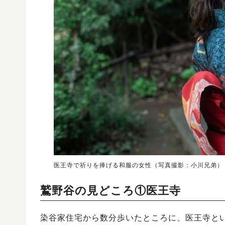
医王寺で祈りを捧げる和服の女性（写真撮影：小川兄弟）
鷲野谷の見どころ①医王寺
染谷家住宅から数分歩いたところに、医王寺と