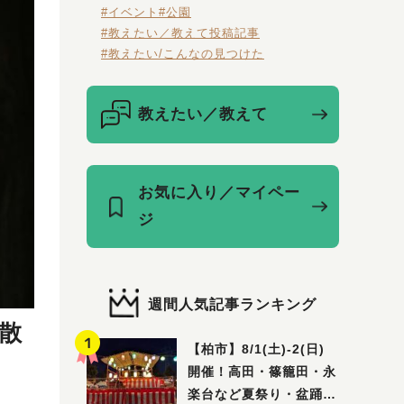
#イベント
#公園
#教えたい／教えて投稿記事
#教えたい/こんなの見つけた
教えたい／教えて
お気に入り／マイペー
ジ
週間人気記事ランキング
散
【柏市】8/1(土)‐2(日)
開催！高田・篠籠田・永
楽台など夏祭り・盆踊り