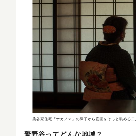
染谷家住宅「ナカノマ」の障子から庭園をそっと眺める二
鷲野谷ってどんな地域？