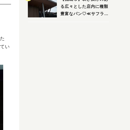
る広々とした店内に種類
豊富なパン♡≪サフラン
丘の上店≫
た
てい