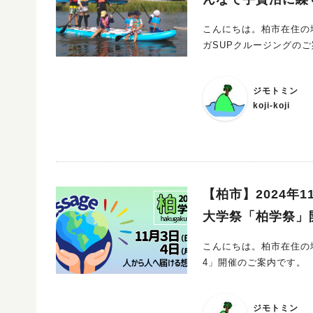
こんにちは。柏市在住の地元民ライター、koj
ガSUPクルージングの
ジモトミン
koji-koji
【柏市】2024年
大学祭「柏学祭」
こんにちは。柏市在住の地元民ライター、koj
4」開催のご案内です。
ジモトミン