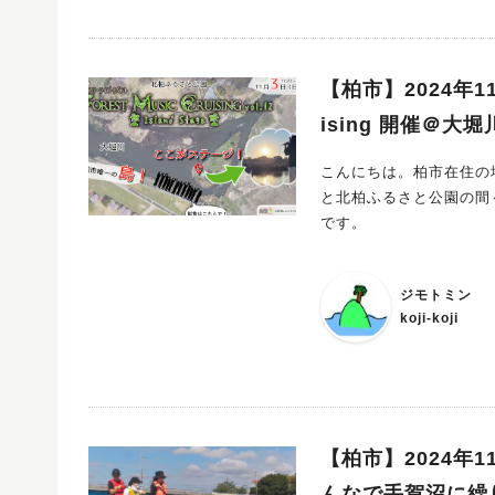
【柏市】2024年11
ising 開催＠
こんにちは。柏市在住の地元民ライター、koj
と北柏ふるさと公園の間～で開
です。
ジモトミン
koji-koji
【柏市】2024年
んなで手賀沼に繰