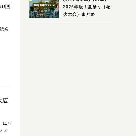
60回
2026年版！夏祭り（花
火大会）まとめ
覚える
夫婦
た凹凸
水広
教具
・オオ