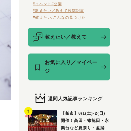
#イベント
#公園
#教えたい／教えて投稿記事
#教えたい/こんなの見つけた
教えたい／教えて
お気に入り／マイペー
ジ
週間人気記事ランキング
【柏市】8/1(土)‐2(日)
開催！高田・篠籠田・永
楽台など夏祭り・盆踊り