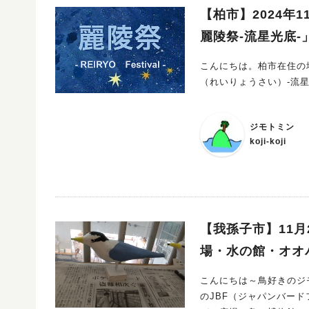
ですが、一部紹介していきたいと思います！ ①字を書
【柏市】2024年
下じき」 下じきの表面に小さなドットの凹凸があり、ザラザラした感触の下じき。 ザラザラタッチ
麗陵祭-流星光底-
で、正しい運筆の力をサポー
練習におすすめの「手指で感じる 凹凸書字ド
こんにちは。柏市在住の地元民ライター、koj
を、５つのステップでサポートするドリル。 手指の
（れいりょうさい）-流
「運筆力」、字を真似して書く力「
る！？「手指で感じる 凹凸おなまえドリル」 「凹
練習できるドリル。 入学前におうちで少しずつ練習ができます。 ④指でさわって覚える漢字練習が
ジモトミン
できる「凹凸かんじドリル」 字を書くことが苦手な子は、何度も書いて覚える漢字練
koji-koji
の「凹凸かんじドリル」
ことができます。 他にも様々な教材がありますので、 気になる方はこちらのページもご参考くださ
い！ ↓ 【できるびより】商品一覧ページ できるびよりとは？ 支援教材・グッズを手がける「でき
るびより」さんの説明は
（じゅんさんとあっこさ
【我孫子市】11月
印刷技術を活かして、作
を、デザインから製造販売まで手掛けています。 
場・水の館・オオ
どもの学習のチャンスを増やす素敵なアイテ
添ってくれます。 なかなか教材に触れるチャンスがない方、 どんな教材なのか見てみたい方、 購入
こんにちは～鳥好きのジモトミンりっかです。 もうす
のJBF（ジャパンバー