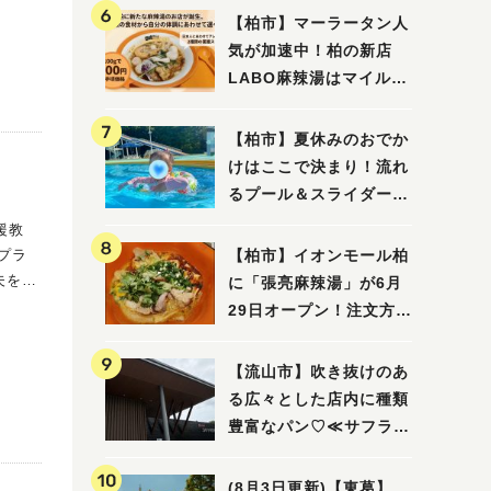
【柏市】マーラータン人
気が加速中！柏の新店
LABO麻辣湯はマイルド
な感じ
【柏市】夏休みのおでか
けはここで決まり！流れ
るプール＆スライダーに
大興奮♪「船戸市民プー
ル」を親子で満喫してき
【柏市】イオンモール柏
ました！
に「張亮麻辣湯」が6月
29日オープン！注文方法
や失敗しないポイントレ
ビュー
【流山市】吹き抜けのあ
る広々とした店内に種類
豊富なパン♡≪サフラン
丘の上店≫
単
(8月3日更新)【東葛】