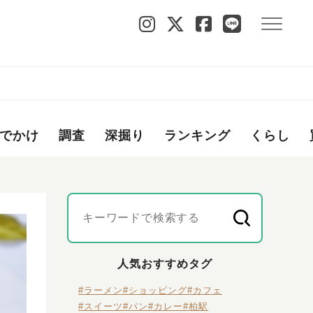
でかけ
調査
深掘り
ランキング
くらし
人気おすすめタグ
#ラーメン
#ショッピング
#カフェ
#スイーツ
#パン
#カレー
#柏駅