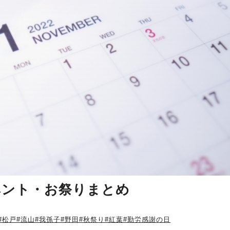
イベント・お祭りまとめ
#松戸
#流山
#我孫子
#野田
#秋祭り
#紅葉
#勤労感謝の日