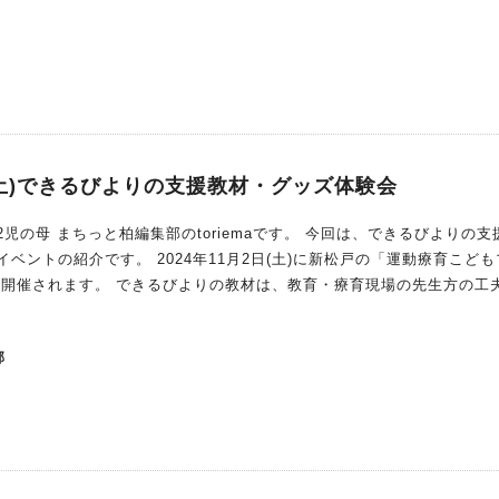
 (土)できるびよりの支援教材・グッズ体験会
っと柏編集部のtoriemaです。 今回は、できるびよりの支援教
年11月2日(土)に新松戸の「運動療育こどもプラ
材は、教育・療育現場の先生方の工夫を使
具や教材、文房具がたくさん
使用感を確認することができます。 前回南柏で開催されたときの
部
どもの苦手をサポート！できるびより
細はこちら できるびより 支援
援教材・グッズ体験会では、どんな教材があるのか気になりますよね？ 簡