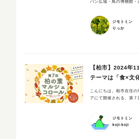
バン広場・鳥の博物館・山階鳥類研究
「【我孫子市】ジャパン
んで、そういう時期なんだぁと実感いたしました
ジモトミン
くださいね。 私は、こどもと一緒にゆるっと過ごした昨年の様子をレポートします。 多様なイベント
りっか
が開催されているので、
【柏市】2024年1
テーマは「食×文
こんにちは。柏市在住の地元民ライター、koj
アにて開催される、第７
ジモトミン
koji-koji