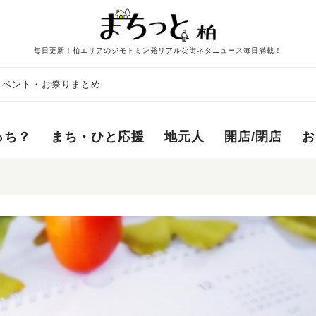
毎日更新！柏エリアのジモトミン発リアルな街ネタニュース毎日満載！
のイベント・お祭りまとめ
っち？
まち・ひと応援
地元人
開店/閉店
お