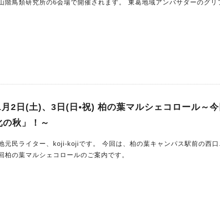
所の6会場で開催されます。 東葛地域アンバサダーのグリフォン
バードフェスティバル2024で野鳥に親しんでみませんか？」さんの記
。 今年の催しはグリフォンさんの記事を参考にして
子どもがいるから無理！ではなく、子どもと一緒に楽しみましょ～♪
1月2日(土)、3日(日•祝) 柏の葉マルシェコロール～
化の秋」！～
i-kojiです。 今回は、柏の葉キャンパス駅前の西口エリ
回柏の葉マルシェコロールのご案内です。