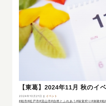
【東葛】2024年11月 秋の
2024年10月21日
イベント
#柏市
#松戸市
#流山市
#自然とふれあう
#味覚狩り
#体験
#柏