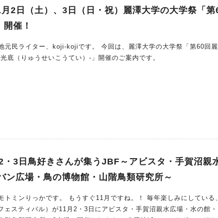
くのが苦手な子におすすめの「魔法のザラザラ
11月2日（土）、3日（日・祝）麗澤大学の大学祭「第
」開催！
トし、文字を書くに必要な運筆力を育てくれる優れもの！ ②ひらがなの
リル」 ひらがな50音をしっかり書けるようになるまで
i-kojiです。 今回は、麗澤大学の大学祭「第60回麗陵祭
器用さ「巧緻性」、えんぴつを自在に動かす力
星光底（りゅうせいこうてい）-」開催のご案内です。
模写力」を鍛えることができます。 ④自分の名前がスラスラ書け
凸おなまえドリル」は、自分の名前が合計で60回
習法は大変。 こ
を使うと、凹凸の漢字を繰り返し触って、目だけでなく手の感触で字を
以下の通りです。 【できるびより】は、荒川区生まれ・荒川区育ちの
ん）が立ち上げた、子ども発達支援教材のブランドです。印刷業で培っ
2・3日鳥好きさんが集うJBF～アビスタ・手賀沼親
業療法士の先生方の監修のもと、子どもの「できた！」を応援する教材
引用：HPより できるびよりさんが作る教材は、子
バン広場・鳥の博物館・山階鳥類研究所～
ムばかり。 発達が気になる子どもの学びにしっかり寄り
ぐ11月ですね。！ 毎年楽しみにしている、11月
前に一度確認してみたい方 などなど、気になる方はぜひ体験会へ行かれてみてくださいね〜！
ドフェスティバル）が11月2・3日にアビスタ・手賀沼親水広場・水の館