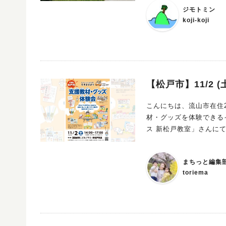
ジモトミン
koji-koji
【松戸市】11/2
こんにちは、流山市在住2児の母 まち
材・グッズを体験できるイベントの紹介です。 2024
ス 新松戸教室」さんにて開催されます。 できるびよりの教
いやすく安全に商品化したもの。 苦手をサポート（応援）してくれる道
あり、体験イベントを通じて実際の
まちっと編集
様子はこちらからご覧いただけます。 ▼前回の記事はこちら 子
toriema
の支援教材・グッズ体験会レビュー 支援教材・グッズの体験会の詳
教材・グッズ体験会 日時：2024年11月2日(土) 14:00〜17:00 会場：運動療育こどもプラス 新松戸教
室 住所：松戸市新松戸３丁目２１９ CSビル 201 最寄駅：新松戸駅（徒歩10分） ※入場無料、予約不
要、出入り自由 ※車でお越しの場合は近隣のコインパーキングをご利用ください 支援教材・グッズっ
てどんなのがあるの？ 支