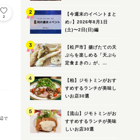
5選
【今週末のイベントまと
2
め♪】2026年8月1日
(土)〜2日(日)編
【松戸市】揚げたての天
ぷらを楽しめる「天ぷら
定食まきの」が、
7/31（金）オープン
【柏】ジモトミンがおす
すめするランチが美味し
いお店30選
【流山】ジモトミンがお
すすめするランチが美味
しいお店30選