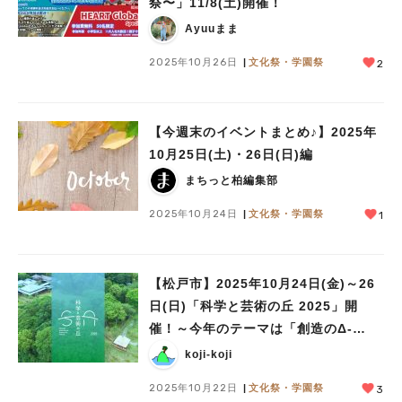
祭〜」11/8(土)開催！
Ayuuまま
2025年10月26日
文化祭・学園祭
2
【今週末のイベントまとめ♪】2025年
10月25日(土)・26日(日)編
まちっと柏編集部
2025年10月24日
文化祭・学園祭
1
【松戸市】2025年10月24日(金)～26
日(日)「科学と芸術の丘 2025」開
催！～今年のテーマは「創造のΔ-
Delta of Creativity -」～
koji-koji
2025年10月22日
文化祭・学園祭
3