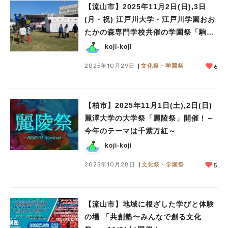
【流山市】2025年11月2日(日),3日
(月・祝) 江戸川大学・江戸川学園おお
たかの森専門学校共催の学園祭「駒木
祭」開催！～今年のテーマは「盛宴之
koji-koji
煌」～
2025年10月29日
文化祭・学園祭
6
【柏市】2025年11月1日(土),2日(日)
麗澤大学の大学祭「麗陵祭」開催！～
今年のテーマは千紫万紅～
koji-koji
2025年10月28日
文化祭・学園祭
5
【流山市】地域に根ざした学びと体験
の場 「共創塾〜みんなで創る文化