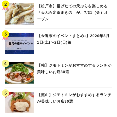
【松戸市】揚げたての天ぷらを楽しめる
「天ぷら定食まきの」が、7/31（金）オ
ープン
【今週末のイベントまとめ♪】2026年8月
1日(土)〜2日(日)編
人気のキーワード
【柏】ジモトミンがおすすめするランチが
#ラーメン
#ショッピング
#カフェ
#スイーツ
#パン
#カレー
#柏駅
美味しいお店30選
#イベント
#公園
#教えたい／教えて投稿記事
#教えたい/こんなの見つけた
【流山】ジモトミンがおすすめするランチ
が美味しいお店30選