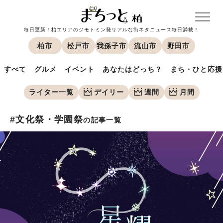
毎日更新！柏エリアのジモトミン発リアルな街ネタニュース毎日満載！
柏市
松戸市
我孫子市
流山市
野田市
すべて
グルメ
イベント
あなたはどっち？
まち・ひと応援
ライター一覧
デイリー
週間
月間
#文化祭・学園祭
の記事一覧