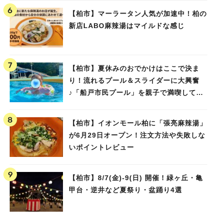
【柏市】マーラータン人気が加速中！柏の
新店LABO麻辣湯はマイルドな感じ
【柏市】夏休みのおでかけはここで決ま
り！流れるプール＆スライダーに大興奮
♪「船戸市民プール」を親子で満喫してき
ました！
【柏市】イオンモール柏に「張亮麻辣湯」
が6月29日オープン！注文方法や失敗しな
いポイントレビュー
【柏市】8/7(金)‐9(日) 開催！緑ヶ丘・亀
甲台・逆井など夏祭り・盆踊り4選