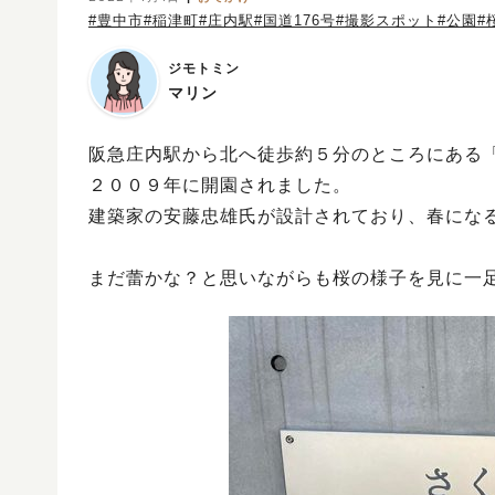
#豊中市
#稲津町
#庄内駅
#国道176号
#撮影スポット
#公園
#
ジモトミン
マリン
阪急庄内駅から北へ徒歩約５分のところにある
２００９年に開園されました。
建築家の安藤忠雄氏が設計されており、春にな
まだ蕾かな？と思いながらも桜の様子を見に一