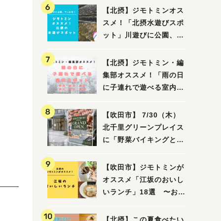
【北摂】ジモトミンオス
スメ！「北摂水遊びスポ
ット」川遊びに公園、プ
ールも！（豊中・箕面・
吹田・茨木・高槻）
【北摂】ジモトミン・編
集部オススメ！「雨の日
に子連れで遊べる室内ス
ポット」まとめ（高槻・
箕面・吹田・豊中・茨
【吹田市】 7/30（木）
木・池田）
北千里グリーンプレイス
に「野菜バイキングと飲
茶 Lei can ting 北千
里店」がオープン予定！
【吹田市】ジモトミンが
オススメ「江坂のおいし
いランチ」18選 〜おし
ゃれな人気店から、おひ
とりさまでも楽しめるお
【北摂】この夏食べたい