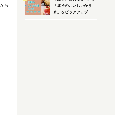
店まで〜
がら
「北摂のおいしいかき
氷」をピックアップ！
（茨木・豊中・吹田・箕
面・池田）