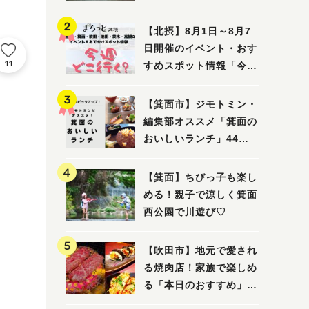
ってみました！
【北摂】8月1日～8月7
日開催のイベント・おす
11
すめスポット情報「今週
どこいく？」（豊中・箕
面・吹田・池田・茨木・
【箕面市】ジモトミン・
高槻）
編集部オススメ「箕面の
おいしいランチ」44
選 〜おしゃれな人気店
から穴場まで！〜
【箕面】ちびっ子も楽し
める！親子で涼しく箕面
西公園で川遊び♡
【吹田市】地元で愛され
る焼肉店！家族で楽しめ
る「本日のおすすめ」で
大満足の焼肉時間