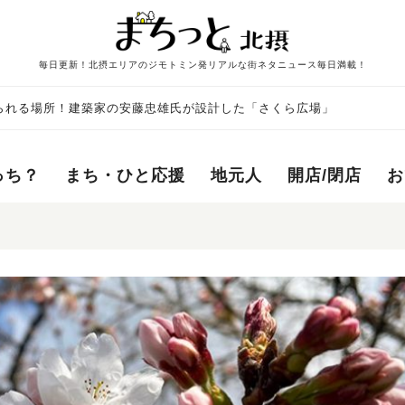
毎日更新！北摂エリアのジモトミン発リアルな街ネタニュース毎日満載！
られる場所！建築家の安藤忠雄氏が設計した「さくら広場」
っち？
まち・ひと応援
地元人
開店/閉店
お