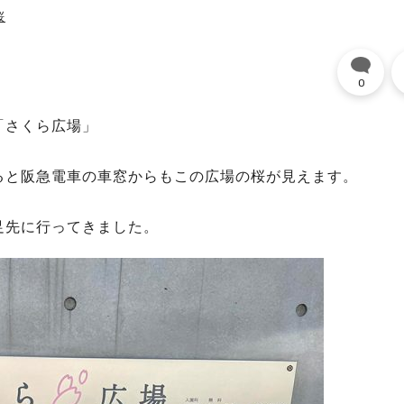
桜
0
「さくら広場」
ると阪急電車の車窓からもこの広場の桜が見えます。
足先に行ってきました。