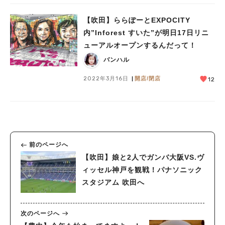
【吹田】ららぽーとEXPOCITY
内”Inforest すいた”が明日17日リニ
ューアルオープンするんだって！
バンハル
2022年3月16日
開店/閉店
12
前のページへ
【吹田】娘と2人でガンバ大阪VS.ヴ
ィッセル神戸を観戦！パナソニック
スタジアム 吹田へ
次のページへ