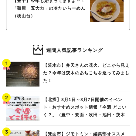
【豊中】今年も始まってますよ～！
「麺屋 五大力」の冷たいらーめん
（桃山台）
週間人気記事ランキング
【茨木市】弁天さんの花火、どこから見え
た？今年は茨木のあちこちを巡ってみまし
た！
【北摂】8月1日～8月7日開催のイベン
ト・おすすめスポット情報「今週 どこい
く？」（豊中・箕面・吹田・池田・茨木・
高槻）
【箕面市】ジモトミン・編集部オススメ