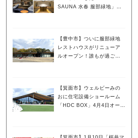
SAUNA 水春 服部緑地」、
ついに6月5日オープン！
【豊中市】ついに服部緑地
レストハウスがリニューア
ルオープン！誰もが過ごし
やすい憩いの場所に
【箕面市】ウェルビーみの
おに住宅設備ショールーム
「HDC BOX」4月4日オープ
ン！オープニングイベント
も
【箕面市】1月10日「桜井マ