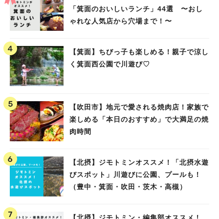
「箕面のおいしいランチ」44選 〜おし
ゃれな人気店から穴場まで！〜
【箕面】ちびっ子も楽しめる！親子で涼し
く箕面西公園で川遊び♡
【吹田市】地元で愛される焼肉店！家族で
楽しめる「本日のおすすめ」で大満足の焼
肉時間
【北摂】ジモトミンオススメ！「北摂水遊
びスポット」川遊びに公園、プールも！
（豊中・箕面・吹田・茨木・高槻）
【北摂】ジモトミン・編集部オススメ！