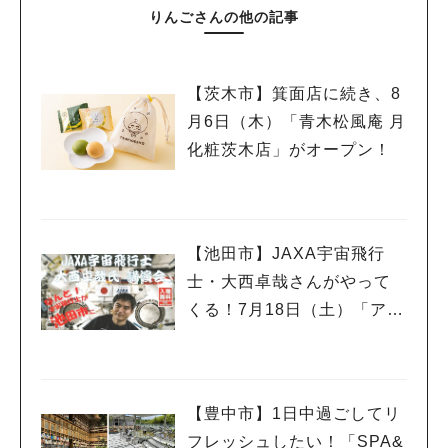
りんごさんの他の記事
【茨木市】箕面店に続き、8
月6日（木）「青木松風庵 月
化粧茨木店」がオープン！
【池田市】JAXA宇宙飛行
士・大西卓哉さんがやって
くる！7月18日（土）「アマ
人気のキーワード
チュア無線フェスティバ
#今週どこいく？
#自然とふれあう
#ランチ
#カフェ
#まとめ
ル」で講演
#教えたい／教えて投稿記事
#大阪学院大 商品開発プロジェクト
#あなたはどっち？
【豊中市】1日中過ごしてリ
フレッシュしたい！「SPA&