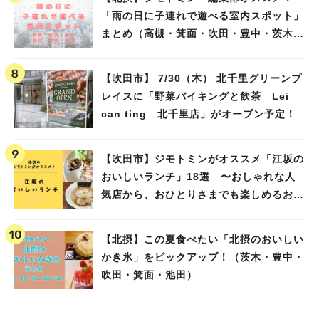
「雨の日に子連れで遊べる室内スポット」
まとめ（高槻・箕面・吹田・豊中・茨木・
池田）
【吹田市】 7/30（木） 北千里グリーンプ
レイスに「野菜バイキングと飲茶 Lei
can ting 北千里店」がオープン予定！
【吹田市】ジモトミンがオススメ「江坂の
おいしいランチ」18選 〜おしゃれな人
気店から、おひとりさまでも楽しめるお店
まで〜
【北摂】この夏食べたい「北摂のおいしい
かき氷」をピックアップ！（茨木・豊中・
吹田・箕面・池田）