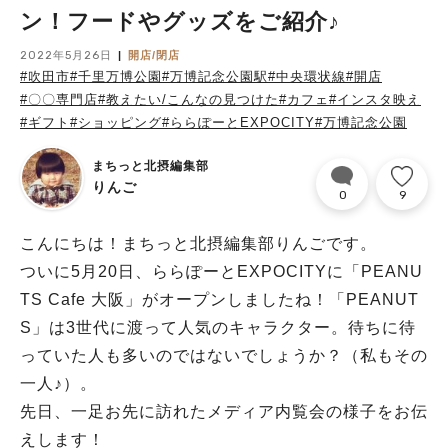
ン！フードやグッズをご紹介♪
2022年5月26日
開店/閉店
#吹田市
#千里万博公園
#万博記念公園駅
#中央環状線
#開店
#〇〇専門店
#教えたい/こんなの見つけた
#カフェ
#インスタ映え
#ギフト
#ショッピング
#ららぽーとEXPOCITY
#万博記念公園
まちっと北摂編集部
りんご
0
9
こんにちは！まちっと北摂編集部りんごです。
ついに5月20日、ららぽーとEXPOCITYに「PEANU
TS Cafe 大阪」がオープンしましたね！「PEANUT
S」は3世代に渡って人気のキャラクター。待ちに待
っていた人も多いのではないでしょうか？（私もその
一人♪）。
先日、一足お先に訪れたメディア内覧会の様子をお伝
えします！