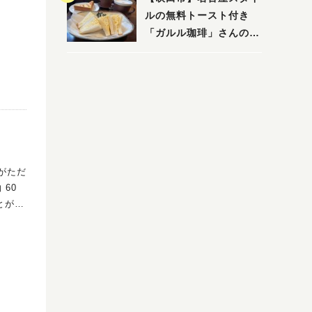
ルの無料トースト付き
「ガルル珈琲」さんのお
得モーニング！
60
とがで
かな紫
 【水
）など
スショ
-75