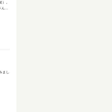
笑）。
さんが
B.」
わのパ
のメロ
プン間
きまし
、サク
は、甘
みまし
すすめ
後、