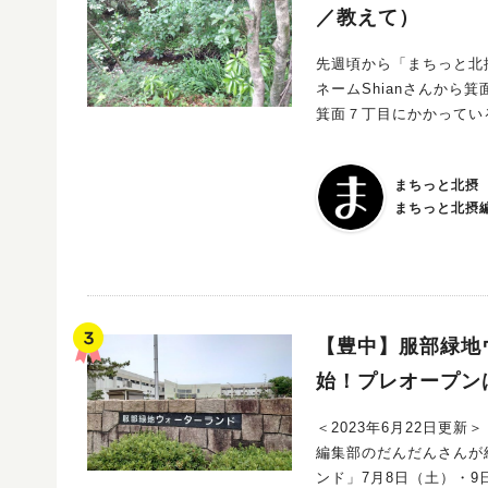
／教えて）
先週頃から「まちっと北摂」のランキ
ネームShianさんから箕
箕面７丁目にかかってい
と例年より朝晩が冷えて
飛んでたり草陰で光っているの
まちっと北摂
うか？
まちっと北摂
【豊中】服部緑地ウ
始！プレオープン
＜2023年6月22日更
編集部のだんだんさんが紹介してくれています！ 
ンド」7月8日（土）・9