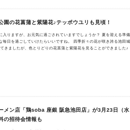
公園の花菖蒲と紫陽花♪テッポウユリも見頃！
に入りますが、お元気に過ごされていますでしょうか？ 夏を迎える準
していけたらいいですね。 四季折々の花が咲き誇る池田城跡公
ってきましたが、色とりどりの花菖蒲と紫陽花を見ることができました♪
メン店「鶏soba 座銀 阪急池田店」が3月23日（
料の招待会情報も