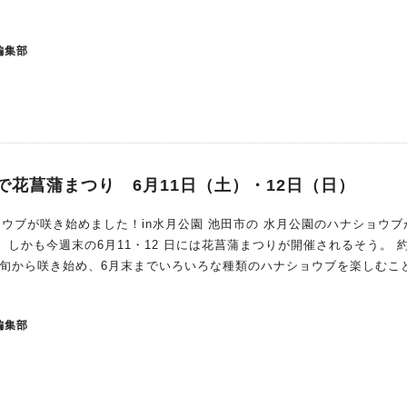
編集部
で花菖蒲まつり 6月11日（土）・12日（日）
めました！in水月公園 池田市の 水月公園のハナショウブがただ
 しかも今週末の6月11・12 日には花菖蒲まつりが開催されるそう。 約 
月上旬から咲き始め、6月末までいろいろな種類のハナショウブを楽しむこ
ちょうど今は、薄紫色の「小町娘」、真っ白な花びらの「初霜」、鮮や
日）午前10時～
編集部
：水月公園（鉢塚3-6-1） 水月児童文化センター（鉢塚 3-1） 内容：
物園、ミニ列車、空手道演舞（11 日のみ）、和太鼓演奏（12 日のみ
】（11 日）バルーンアート、マジックショー＆ピエロのパフォーマン
コーナーなど 問い合わせ： 【開花情報】都市公園管理センター ℡072