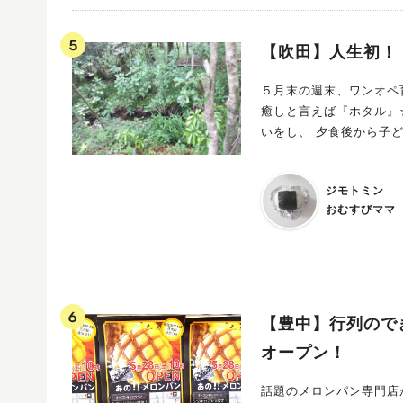
1-3070 【ハナショウブ
54-6244 https://
【吹田】人生初！
５月末の週末、ワンオペ
癒しと言えば『ホタル』
いをし、 夕食後から子
ジモトミン
おむすびママ
【豊中】行列のでき
オープン！
話題のメロンパン専門店