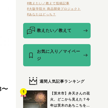
#教えたい／教えて投稿記事
#大阪学院大 商品開発プロジェクト
#あなたはどっち？
教えたい／教えて
お気に入り／マイペー
ジ
週間人気記事ランキング
3〜
【茨木市】弁天さんの花
火、どこから見えた？今
年は茨木のあちこちを巡