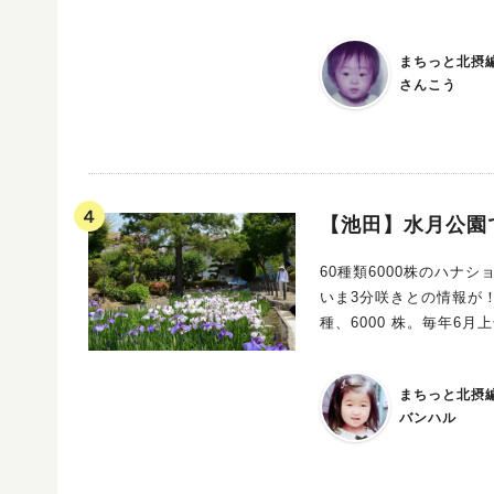
まちっと北摂
さんこう
【池田】水月公園
60種類6000株のハナショウブが咲き始
いま3分咲きとの情報が！
種、6000 株。毎年6
きるのだそうですよ。 
色の「紅唇」などが見ごろ。 ◇◇◇花菖蒲まつり◇◇◇ 日時：6月11日（土）・12日（
まちっと北摂
午後4時（雨天中止） 場所
バンハル
月公園】野点、ふれあい動
【水月児童文化センター
ーなど、（１２日）ゲーム