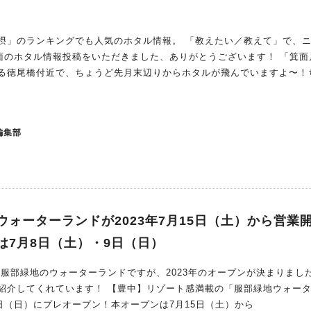
ングでも人気のホタル情報。 「教えたい／教えて」で、ニック
面のホタル情報投稿をいただきました、ありがとうございます！ 「箕面川の
る徳尾橋付近で、ちょうど先月末辺りからホタルが飛んでいますよ〜！
る時もあるので心配ですが、遅い時（23時ぐらい）に通った時もチラホ
が見れました。あと1週間程度は見れるのでは…」 ▼このあたりでしょ
編集部
ォーターランドが2023年7月15日（土）から営業
は7月8日（土）・9日（日）
新＞ 服部緑地のウォーターランドですが、2023年のオープンが決まりまし
【豊中】リゾート感満載の「服部緑地ウォーターラ
日（日）にプレオープン！本オープンは7月15日（土）から