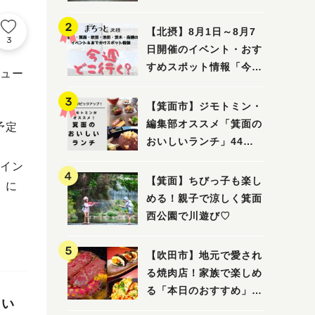
ってみました！
【北摂】8月1日～8月7
3
日開催のイベント・おす
すめスポット情報「今週
ュー
どこいく？」（豊中・箕
面・吹田・池田・茨木・
【箕面市】ジモトミン・
高槻）
編集部オススメ「箕面の
予定
おいしいランチ」44
選 〜おしゃれな人気店
イン
から穴場まで！〜
【箕面】ちびっ子も楽し
）に
める！親子で涼しく箕面
西公園で川遊び♡
【吹田市】地元で愛され
る焼肉店！家族で楽しめ
る「本日のおすすめ」で
たい
大満足の焼肉時間