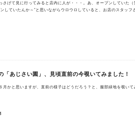
っさげて見に行ってみると店内に人が・・・。あ、オープンしていた（
プンしていたんか～”と思いながらウロウロしていると、お店のスタッフ
よ！どうぞ～」と招き入れてくださいました。 外サクサク、中ふわふ
ンパン！ 冒頭、“話題の～”とご紹介したのですが、ここ「MELON LA
展開するメロンパンの専門店。サクサクのクッキー生地と、中のふわふ
が多く、オープン時には行列ができるのだそう。気になるその名は「あ
しいのだそう。そして、種類もたくさんありそうだったのですが、オー
ロンパンとアップルパイのみの販売でした。明日の朝食用に2個いただ
した。 ナイフで半分にカットしようとしたのですが、
の「あじさい園」、見頃直前の今覗いてみました！
かなか切れない！それに反して外側の生地はカリッとしっかりしていて
その外側のクッキー生地が少し甘めでカリカリしていておいしくて。中
６月かと思いますが、直前の様子はどうだろう？と、服部緑地を覗いて
たパン生地で、バランスがバツグン。メロンパンの甘さが苦手な人にお
店で並んだ
がいたのですが、それ正解！1人1個じゃ物足りなくなると思います。今
するみたいなので、HPをチェックしつつ、違う味も買いにきますね。
部