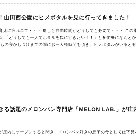
】公園みどり課 ℡072-754-6275） 【花菖蒲まつり】空港・観光課 ℡0
www.city.ikeda.osaka.jp/ikedamoyo/15445.html
！山田西公園にヒメボタルを見に行ってきました！
育児に疲れ果て・・・ 癒しと自由時間がどうしても必要で・・・ この
☆ 「どうしても一人でホタルを観に行きたい！！」と多忙夫になんと
どもの寝かしつけまでの間にお一人様時間を頂き、ヒメボタルがいると
山田西公園に行ってきました。 今回は、人生初のホタルを見に行った感想を報告したいと思
る話題のメロンパン専門店「MELON LAB.」が庄
が庄内にオープンすると聞き、メロンパン好きの息子の母としては下見