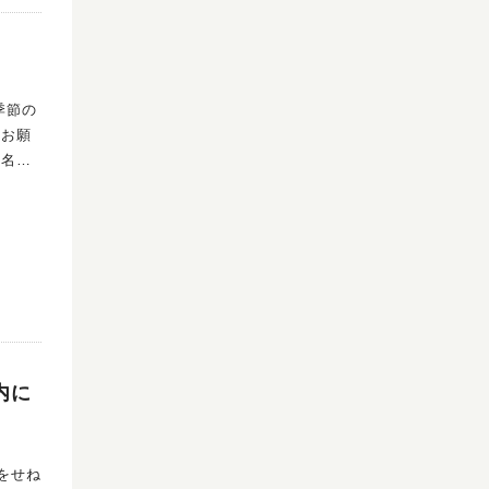
72-7
季節の
かお願
有名な
います。
内に
をせね