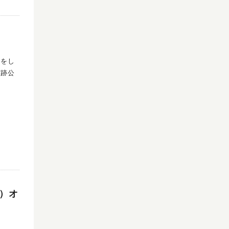
備をし
水）オ