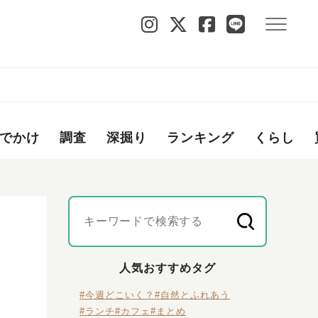
でかけ
調査
深掘り
ランキング
くらし
人気おすすめタグ
#今週どこいく？
#自然とふれあう
#ランチ
#カフェ
#まとめ