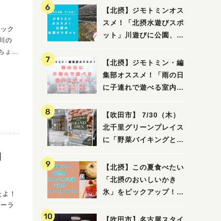
【北摂】ジモトミンオス
スメ！「北摂水遊びスポ
ット」川遊びに公園、プ
ールも！（豊中・箕面・
ちょっ
吹田・茨木・高槻）
【北摂】ジモトミン・編
ラと
集部オススメ！「雨の日
に子連れで遊べる室内ス
ポット」まとめ（高槻・
箕面・吹田・豊中・茨
【吹田市】 7/30（木）
木・池田）
北千里グリーンプレイス
に「野菜バイキングと飲
茶 Lei can ting 北千
開
里店」がオープン予定！
【北摂】この夏食べたい
「北摂のおいしいかき
氷」をピックアップ！
たよ！
（茨木・豊中・吹田・箕
面・池田）
【吹田市】名古屋スタイ