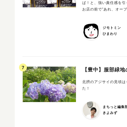
ば！と、強い責任感を引
お店の前で“あれ、オー
「おとついオープンしたんです
わ～甘すぎない大人のメロ
ジモトミン
は、関東を中心に店舗を
ひまわり
ン生地にトリコになる人
ンパン」。 張り紙に「焼き立てが美味しいのはあたりまえ！」と書かれていたのですが、焼きたては
もちろん、冷めてもおい
もないためか、定番のメ
た。 帰り道、メロンパンの甘い香りが車内に充満してきて…。朝ご飯用に買ったつもりだったのです
が、我慢できず。帰宅後すぐに娘と半分こしま
【豊中】服部緑地
中の生地がふわふわでな
ッと割れるような触感。
北摂のアジサイの見頃は
さを控えたふんわりとし
た！
したい、大人の味でした。 ちょっと一口…のつもりが、結局まるまる1個食べちゃって。お
時に、箱買いしている人
新しいフレーバーも登場
まちっと編集
きよみず