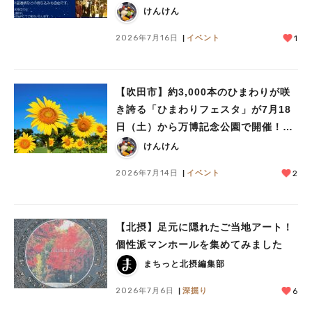
けんけん
2026年7月16日
イベント
1
【吹田市】約3,000本のひまわりが咲
き誇る「ひまわりフェスタ」が7月18
日（土）から万博記念公園で開催！真
夏の雪あそびや氷の彫刻も
けんけん
2026年7月14日
イベント
2
人気のキーワード
#今週どこいく？
#自然とふれあう
#ランチ
#カフェ
#まとめ
【北摂】足元に隠れたご当地アート！
#教えたい／教えて投稿記事
#大阪学院大 商品開発プロジェクト
個性派マンホールを集めてみました
#あなたはどっち？
まちっと北摂編集部
2026年7月6日
深掘り
6