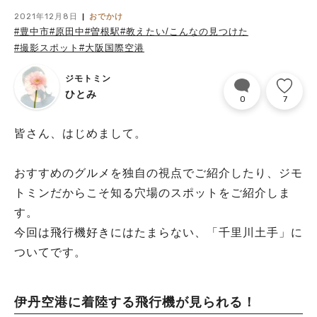
2021年12月8日
おでかけ
#豊中市
#原田中
#曽根駅
#教えたい/こんなの見つけた
#撮影スポット
#大阪国際空港
ジモトミン
ひとみ
0
7
皆さん、はじめまして。
おすすめのグルメを独自の視点でご紹介したり、ジモ
トミンだからこそ知る穴場のスポットをご紹介しま
す。
今回は飛行機好きにはたまらない、「千里川土手」に
ついてです。
伊丹空港に着陸する飛行機が見られる！