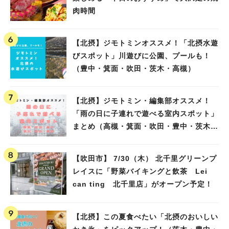
肉時間
【北摂】ジモトミンオススメ！「北摂水遊
びスポット」川遊びに公園、プールも！
（豊中・箕面・吹田・茨木・高槻）
【北摂】ジモトミン・編集部オススメ！
「雨の日に子連れで遊べる室内スポット」
まとめ（高槻・箕面・吹田・豊中・茨木・
池田）
【吹田市】 7/30（木） 北千里グリーンプ
レイスに「野菜バイキングと飲茶 Lei
can ting 北千里店」がオープン予定！
【北摂】この夏食べたい「北摂のおいしい