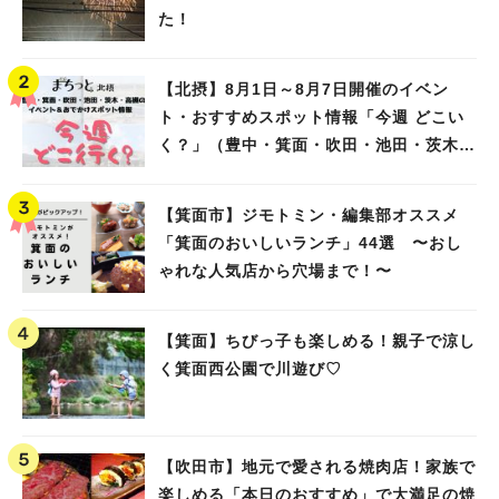
た！
【北摂】8月1日～8月7日開催のイベン
ト・おすすめスポット情報「今週 どこい
く？」（豊中・箕面・吹田・池田・茨木・
高槻）
【箕面市】ジモトミン・編集部オススメ
「箕面のおいしいランチ」44選 〜おし
ゃれな人気店から穴場まで！〜
【箕面】ちびっ子も楽しめる！親子で涼し
く箕面西公園で川遊び♡
【吹田市】地元で愛される焼肉店！家族で
楽しめる「本日のおすすめ」で大満足の焼