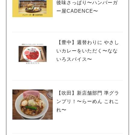
後味さっぱり〜ハンバーガ
ー屋CADENCE〜
【豊中】週替わりに やさし
いカレーをいただく〜なな
いろスパイス〜
【吹田】新店舗部門 準グラ
ンプリ！〜らーめん これこ
れ〜