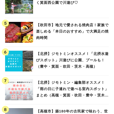
く箕面西公園で川遊び♡
【吹田市】地元で愛される焼肉店！家族で
楽しめる「本日のおすすめ」で大満足の焼
肉時間
【北摂】ジモトミンオススメ！「北摂水遊
びスポット」川遊びに公園、プールも！
（豊中・箕面・吹田・茨木・高槻）
【北摂】ジモトミン・編集部オススメ！
「雨の日に子連れで遊べる室内スポット」
まとめ（高槻・箕面・吹田・豊中・茨木・
池田）
【高槻市】築180年の古民家で味わう、世