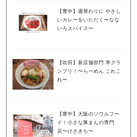
【豊中】週替わりに やさし
いカレーをいただく〜なな
いろスパイス〜
【吹田】新店舗部門 準グラ
ンプリ！〜らーめん これこ
人気のキーワード
れ〜
#今週どこいく？
#自然とふれあう
#ランチ
#カフェ
#まとめ
#教えたい／教えて投稿記事
#大阪学院大 商品開発プロジェクト
#あなたはどっち？
【豊中】大阪のソウルフー
ド！小さな豚まんの専門
店〜けさきち〜