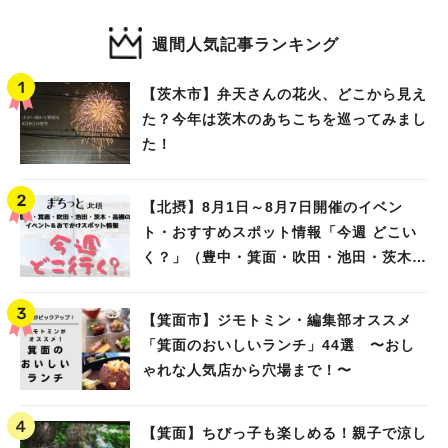
週間人気記事ランキング
【茨木市】弁天さんの花火、どこから見え
た？今年は茨木のあちこちを巡ってみまし
た！
【北摂】8月1日～8月7日開催のイベン
ト・おすすめスポット情報「今週 どこい
く？」（豊中・箕面・吹田・池田・茨木・
高槻）
【箕面市】ジモトミン・編集部オススメ
「箕面のおいしいランチ」44選 〜おし
ゃれな人気店から穴場まで！〜
【箕面】ちびっ子も楽しめる！親子で涼し