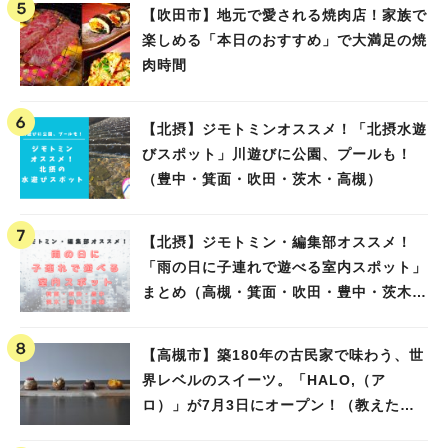
【吹田市】地元で愛される焼肉店！家族で
楽しめる「本日のおすすめ」で大満足の焼
肉時間
【北摂】ジモトミンオススメ！「北摂水遊
びスポット」川遊びに公園、プールも！
（豊中・箕面・吹田・茨木・高槻）
【北摂】ジモトミン・編集部オススメ！
「雨の日に子連れで遊べる室内スポット」
まとめ（高槻・箕面・吹田・豊中・茨木・
池田）
【高槻市】築180年の古民家で味わう、世
界レベルのスイーツ。「HALO,（ア
ロ）」が7月3日にオープン！（教えたい/
教えて）