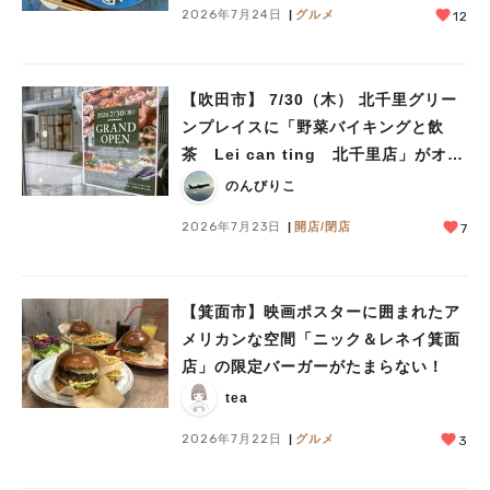
2026年7月24日
グルメ
12
【吹田市】 7/30（木） 北千里グリー
ンプレイスに「野菜バイキングと飲
茶 Lei can ting 北千里店」がオー
プン予定！
のんびりこ
2026年7月23日
開店/閉店
7
【箕面市】映画ポスターに囲まれたア
メリカンな空間「ニック＆レネイ箕面
店」の限定バーガーがたまらない！
tea
2026年7月22日
グルメ
3