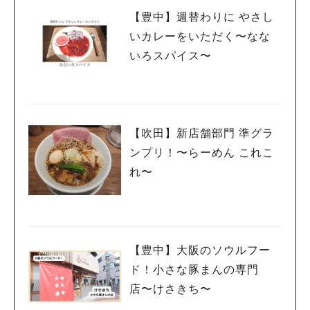
【豊中】週替わりに やさし
いカレーをいただく〜なな
いろスパイス〜
【吹田】新店舗部門 準グラ
ンプリ！〜らーめん これこ
れ〜
【豊中】大阪のソウルフー
ド！小さな豚まんの専門
店〜けさきち〜