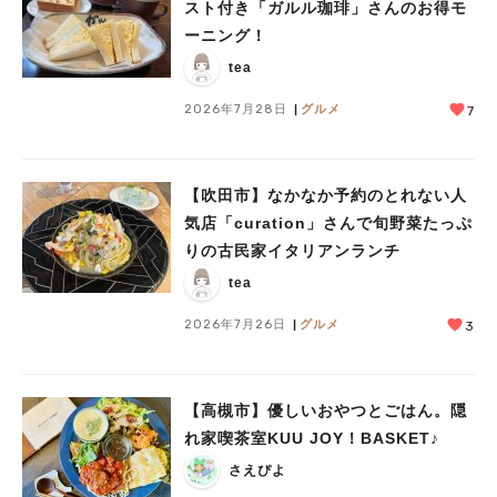
スト付き「ガルル珈琲」さんのお得モ
ーニング！
人気のキーワード
tea
#今週どこいく？
#自然とふれあう
#ランチ
#カフェ
#まとめ
#教えたい／教えて投稿記事
#大阪学院大 商品開発プロジェクト
2026年7月28日
グルメ
7
#あなたはどっち？
【吹田市】なかなか予約のとれない人
気店「curation」さんで旬野菜たっぷ
りの古民家イタリアンランチ
tea
2026年7月26日
グルメ
3
【高槻市】優しいおやつとごはん。隠
れ家喫茶室KUU JOY！BASKET♪
さえぴよ