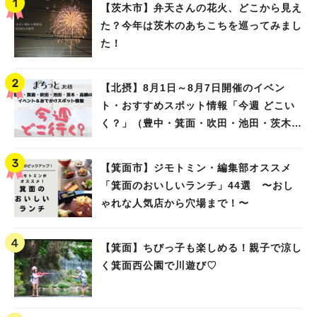
【茨木市】弁天さんの花火、どこから見え
た？今年は茨木のあちこちを巡ってみまし
た！
【北摂】8月1日～8月7日開催のイベン
ト・おすすめスポット情報「今週 どこい
く？」（豊中・箕面・吹田・池田・茨木・
高槻）
【箕面市】ジモトミン・編集部オススメ
「箕面のおいしいランチ」44選 〜おし
ゃれな人気店から穴場まで！〜
【箕面】ちびっ子も楽しめる！親子で涼し
く箕面西公園で川遊び♡