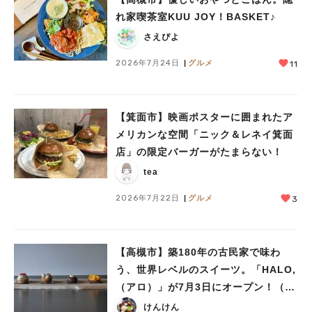
れ家喫茶室KUU JOY！BASKET♪
さえぴよ
2026年7月24日
グルメ
11
【箕面市】映画ポスターに囲まれたア
メリカンな空間「ニック＆レネイ箕面
店」の限定バーガーがたまらない！
tea
2026年7月22日
グルメ
3
【高槻市】築180年の古民家で味わ
う、世界レベルのスイーツ。「HALO,
（アロ）」が7月3日にオープン！（教
えたい/教えて）
けんけん