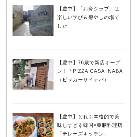
【豊中】「お灸クラブ」は
楽しい学び＆癒やしの場で
した
人気のキーワード
【豊中】76歳で新店オープ
#今週どこいく？
#自然とふれあう
#ランチ
#カフェ
#まとめ
ン！「PIZZA CASA INABA
#教えたい／教えて投稿記事
#大阪学院大 商品開発プロジェクト
（ピザカーサイナバ）」で
#あなたはどっち？
ピザ職人歴50年の絶品ピザ
を味わってきた
【豊中】どれも本格的で美
味しすぎる韓国×薬膳料理店
「テレーズキッチン」