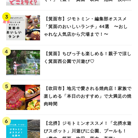
高槻）
【箕面市】ジモトミン・編集部オススメ
「箕面のおいしいランチ」44選 〜おし
ゃれな人気店から穴場まで！〜
【箕面】ちびっ子も楽しめる！親子で涼し
く箕面西公園で川遊び♡
【吹田市】地元で愛される焼肉店！家族で
楽しめる「本日のおすすめ」で大満足の焼
肉時間
【北摂】ジモトミンオススメ！「北摂水遊
びスポット」川遊びに公園、プールも！