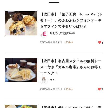
【吹田市】「菓子工房 tomo Me（ト
モミー）」のふわふわシフォンケーキ
＆マフィンで幸せいっぱい☆
リビング北摂Web
2026年7月29日
グルメ
1
【吹田市】名古屋スタイルの無料トー
スト付き「ガルル珈琲」さんのお得モ
ーニング！
tea
2026年7月28日
グルメ
7
【高槻市】優しいおやつとごはん。隠