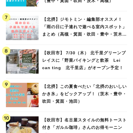
（豊中・箕面・吹田・茨木・高槻）
【北摂】ジモトミン・編集部オススメ！
「雨の日に子連れで遊べる室内スポット」
まとめ（高槻・箕面・吹田・豊中・茨木・
池田）
【吹田市】 7/30（木） 北千里グリーンプ
レイスに「野菜バイキングと飲茶 Lei
can ting 北千里店」がオープン予定！
【北摂】この夏食べたい「北摂のおいしい
かき氷」をピックアップ！（茨木・豊中・
吹田・箕面・池田）
【吹田市】名古屋スタイルの無料トースト
付き「ガルル珈琲」さんのお得モーニン