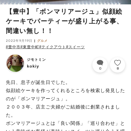
【豊中】「ボンマリアージュ」似顔絵
ケーキでパーティーが盛り上がる事、
間違い無し！！
2022年9月19日
グルメ
#豊中市
#東豊中町
#テイクアウト
#スイーツ
ジモトミン
kokiy
0
8
先日、息子が誕生日でした。
似顔絵ケーキを作ってくれるところを検索し発見した
のが「ボンマリアージュ」。
２００３年、店主ご夫婦がご結婚後に創業されまし
た。
ボンマリアージュとは「良い関係」「巡り合わせ」と