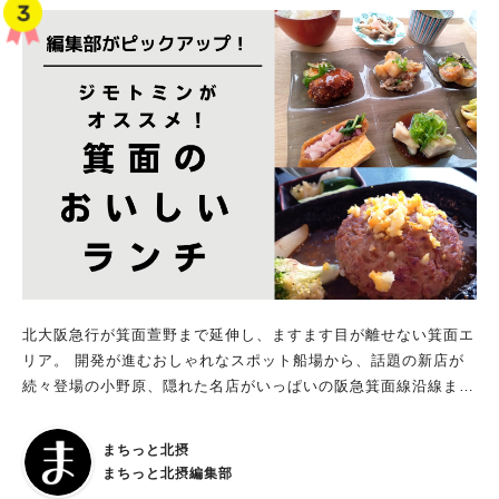
北大阪急行が箕面萱野まで延伸し、ますます目が離せない箕面エ
リア。 開発が進むおしゃれなスポット船場から、話題の新店が
続々登場の小野原、隠れた名店がいっぱいの阪急箕面線沿線まで
北摂地域に住む、関わるジモトミン、まちっと北摂編集部が実際
に食べてオススメする箕面のおいしいランチのお店44選！ 子連
まちっと北摂
れでもOKのお店、大人がゆったりくつろげるお店、駐車場情報
まちっと北摂編集部
など、ジモトミン独自の視点でオススメポイントを紹介します。