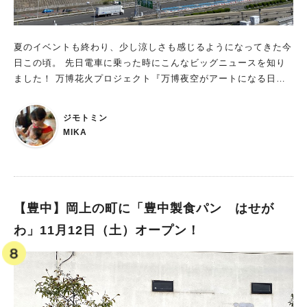
夏のイベントも終わり、少し涼しさも感じるようになってきた今
日この頃。 先日電車に乗った時にこんなビッグニュースを知り
ました！ 万博花火プロジェクト『万博夜空がアートになる日２
０２２』 なんと万博記念公園で初めての花火大会が開催される
そうです。 花火と音楽が織りなす芸術花火体験ができるという
ジモトミン
魅力的すぎるイベントです。 みんな大好き万博記念公園×花火×
MIKA
音楽なんて、最高の組み合わせですね！ 完全予約制で、予約も
始まっているので、要チェックです。
【豊中】岡上の町に「豊中製食パン はせが
わ」11月12日（土）オープン！