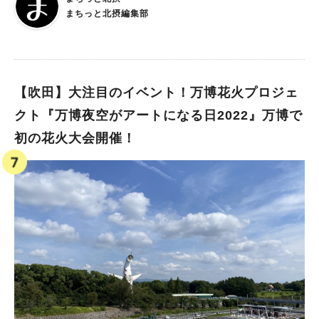
紹介します。 緑あふれる庭園、レトロな雰囲気を残しながらリ
まちっと北摂編集部
ノベーションされ、より過ごしやすくなっている店内といった特
徴はもちろん、提供されるメニューも和食からカフェ飯まで多種
多様です。 喧騒を忘れ居心地のよさを感じられる、とっておき
のクラシック空間とランチをぜひ楽しんでくださいね！ ※内容
は取材時のものです。現在のメニュー・料金、営業時間について
【吹田】大注目のイベント！万博花火プロジェ
は直接お店に確認してください ※2024年7月7日更新
クト『万博夜空がアートになる日2022』万博で
初の花火大会開催！