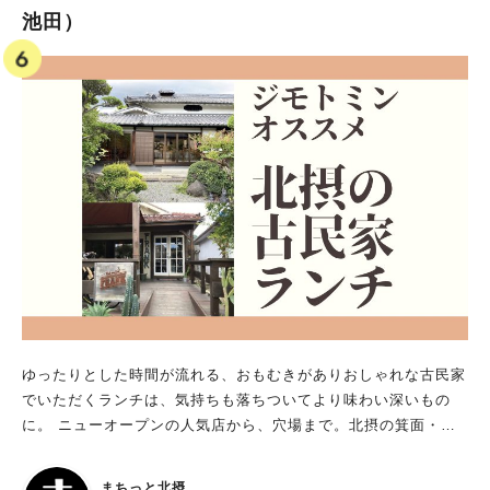
池田）
の1日2回。私は平日の9時30分に訪れたのですが、前から4番目
でした。開店時間が近づくにつれ、人が次々に訪れ、開店時には
20人くらいになっていました。 はしっこロールは数量限定。1箱
400円！ 見た目を整えるために、はしっこを切り落としただけ
なので、もちろん味は全く同じで美味。 前の人たちが2箱ずつ購
入されていたので、お店の方に「1人2箱ずつですか？」と尋ねた
ら、「いいえ、大丈夫ですよ」とニッコリ。ほんとは5箱くらい
買いたかったのですが、列のことを思い出して、プレーンを2
箱、フルーツを1箱いただきました。 はしっこ感ゼロ！食べ応え
満点 待ちきれず、帰ってすぐにオープン♪ 当たり前なのです
が、間違いなく「堂島ロール」♡ “はしっこ”と聞いていたので、
どんくらいペラペラなのかな？と思っていたら、全然！！ 十分
です。 子どももパパも私も大好きなので、3箱はその日のうちに
なくなり、次の日の喪失感といったら。もっと買えばよかった。
思い出したら、また食べたくなったので、近いうちに行ってきま
ゆったりとした時間が流れる、おもむきがありおしゃれな古民家
す。
でいただくランチは、気持ちも落ちついてより味わい深いもの
に。 ニューオープンの人気店から、穴場まで。北摂の箕面・豊
中・吹田・茨木・池田エリアのジモトミンと編集部がオススメす
る、古民家でランチをいただけるカフェ、レストランを15店をご
まちっと北摂