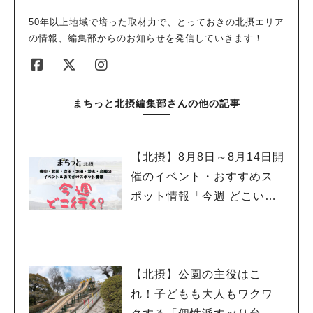
50年以上地域で培った取材力で、とっておきの北摂エリア
人気のキーワード
の情報、編集部からのお知らせを発信していきます！
#今週どこいく？
#自然とふれあう
#ランチ
#カフェ
#まとめ
#教えたい／教えて投稿記事
#大阪学院大 商品開発プロジェクト
#あなたはどっち？
まちっと北摂編集部さんの他の記事
【北摂】8月8日～8月14日開
催のイベント・おすすめス
ポット情報「今週 どこい
く？」（豊中・箕面・吹
田・池田・茨木・高槻）
【北摂】公園の主役はこ
れ！子どもも大人もワクワ