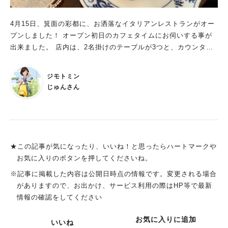
しさ・スピード」を追求。回らない回転寿司「魚べい」も豊中初
出店 ◆「びっくりドンキー」（ファミリーレストラン） 家族・
4月15日、箕面の彩都に、お洒落なイタリアンレストランがオー
友達・ひとりでもおいしいハンバーグが楽しめます 【物販店】
プンしました！ オープン初日のカフェタイムにお伺いする事が
◆「ウエルシア薬局」 ◆「メガネスーパー」 ◆「ひごペットフ
出来ました。 店内は、2名掛けのテーブルが3つと、カウンター
レンドリー」 【サービス】 ◆「スタジオアリス」（写真スタジ
席が3席ありました。 フレンチアンティークの家具で溢れていま
オ） ◆「QBハウス」（理容） ◆「ケアモバイル」（携帯修理）
す。 とても素敵✨✨ ガトーショコラと、ティラミスをいただき
◆「おたからや」（買い取り） 【クリニック】 ◆「はるのひ内
ジモトミン
ました。どちらも甘すぎず、めっちゃ美味しい！ そしてお皿も
科」（歯科） ※2023年4月1日オープン予定 ◆「すこやか歯科」
じゅんさん
素敵で、お料理が映える！ フレンチアンティークの家具とい
※2023年春オープン予定 オープンまで一ヶ月弱！楽しみすぎ
い、器といい、素敵すぎます！！
る！ 12月2日のオープンまで、一ヶ月弱。 店舗リストを見るだ
けでもとっても楽しみ。 オープンしたらぜひぜひ施設の中もご
紹介もしたいと思っています！
★この記事が気になったり、いいね！と思ったらハートマークや
お気に入りのボタンを押してくださいね。
※記事に掲載した内容は公開日時点の情報です。変更される場合
がありますので、お出かけ、サービス利用の際はHP等で最新
情報の確認をしてください
お気に入りに追加
いいね