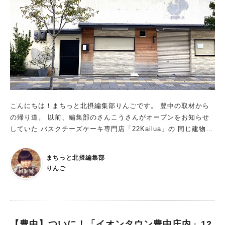
こんにちは！まちっと北摂編集部りんごです。 豊中の取材から
の帰り道。 以前、編集部のさんこうさんがオープンをお知らせ
していた バスクチーズケーキ専門店「22Kailua」の 同じ建物？
かな？お隣かな？に 「豊中製食パン はせがわ」のオープン告
知を発見。 あいにく中は見えなかったのですが、 ほのかにパン
まちっと北摂編集部
の焼く匂いが漂っていたんです！ 準備をされているのでしょう
りんご
か…？ どのような食パンが販売されるのか楽しみ！ オープン
後、また足を運んでみたいと思います。
【豊中】ついに！「イオンタウン豊中庄内」12