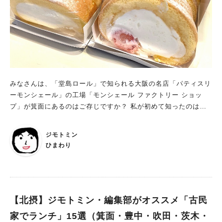
みなさんは、「堂島ロール」で知られる大阪の名店「パティスリ
ーモンシェール」の工場「モンシェール ファクトリー ショッ
プ」が箕面にあるのはご存じですか？ 私が初めて知ったのは、
約7年前。たまたま目にしたネット記事に、堂島ロールがお得に
買えると書かれていて「絶対に行く！」と決心。ただ、その頃か
ジモトミン
ら育児や仕事でバタバタ。パパがたまにお土産で買ってきてくれ
ひまわり
る「堂島ロール」をいただくたびに、「箕面の店行きたいな…」
と思い出すくらいになっていました。 1日2回販売、数量限定で
早いもの勝ち！ 茨木にお出かけした帰り道。たまたま通った
「モンシェール ファクトリー ショップ」の前がすんごい行列。
目にするとダメですね、うらやましくなって（笑）。翌週の朝、
【北摂】ジモトミン・編集部がオススメ「古民
思い切って車を走らせました。 堂島ロールの切れはし「はしっ
家でランチ」15選（箕面・豊中・吹田・茨木・
こロール」が販売されるのは、午前10時からと午後4時30分から