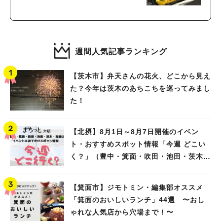
週間人気記事ランキング
【茨木市】弁天さんの花火、どこから見え
た？今年は茨木のあちこちを巡ってみまし
た！
【北摂】8月1日～8月7日開催のイベン
ト・おすすめスポット情報「今週 どこい
く？」（豊中・箕面・吹田・池田・茨木・
高槻）
【箕面市】ジモトミン・編集部オススメ
「箕面のおいしいランチ」44選 〜おし
ゃれな人気店から穴場まで！〜