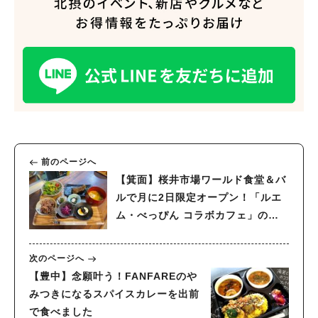
前のページへ
【箕面】桜井市場ワールド食堂＆バ
ルで月に2日限定オープン！「ルエ
ム・べっぴん コラボカフェ」の発
酵ランチ
次のページへ
【豊中】念願叶う！FANFAREのや
みつきになるスパイスカレーを出前
で食べました