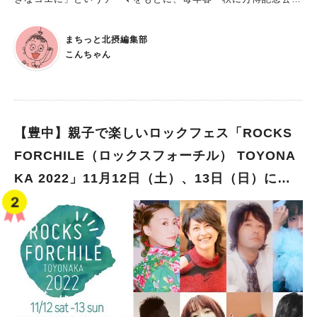
東の広場で開催される一大イベントです！ まちっと北摂では、
最新の「ロハスフェスタ」イベント情報を紹介中。 2023年ゴー
まちっと北摂編集部
ルデンウィークに開催される「ロハスフェスタ 万博 2023 春」
こんちゃん
の最新情報も！ ぜひチェックして、思い思いの‟LOHAS”を満喫
してくださいね！ ＜関連記事＞「ロハスフェスタ 万博 2023
春」早速行ってきました！最新レポート記事は画像をクリック
2023年の「ロハスフェスタ 万博 2023 春」は、4/28～30、5/3
～7、5/13～14の10日間開催ですよ！ 2023年の春、ゴールデン
【豊中】親子で楽しいロックフェス「ROCKS
ウィークには「ロハスフェスタ 万博 2023 春」が開催されま
FORCHILE（ロックスフォーチル） TOYONA
す！ ◆1st ：2023年4月28日（金）、29日（土）、30日（日）
KA 2022」11月12日（土）、13日（日）に豊
◆2nd：2023年5月3日（水）、4日（木）、 5日（金）、6日
（土）、7日（日） ◆3rd：2023年5月13日（土）、14日（日）
島公園で開催！
なんと10日間の開催！ まちっと北摂「ロハスフェスタ 万博 202
3 春」の紹介ページでは ロハスフェスタのコンセプトや、出展
情報やワークショップ・ステージ情報へのリンク 事前にチェッ
クしておきたいルールや交通情報などを一挙紹介中です。 ぜ
ひ、訪問前にチェックしてくださいね！ 「ロハスフェスタ 万博
2023 春」の最新情報はコチラ(関連記事へリンク) ああ