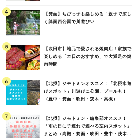
【箕面】ちびっ子も楽しめる！親子で涼し
く箕面西公園で川遊び♡
【吹田市】地元で愛される焼肉店！家族で
楽しめる「本日のおすすめ」で大満足の焼
肉時間
【北摂】ジモトミンオススメ！「北摂水遊
びスポット」川遊びに公園、プールも！
（豊中・箕面・吹田・茨木・高槻）
【北摂】ジモトミン・編集部オススメ！
「雨の日に子連れで遊べる室内スポット」
まとめ（高槻・箕面・吹田・豊中・茨木・