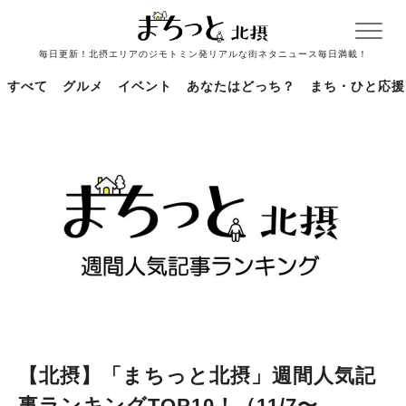
毎日更新！北摂エリアのジモトミン発リアルな街ネタニュース毎日満載！
すべて
グルメ
イベント
あなたはどっち？
まち・ひと応援
【北摂】「まちっと北摂」週間人気記
事ランキングTOP10！（11/7〜