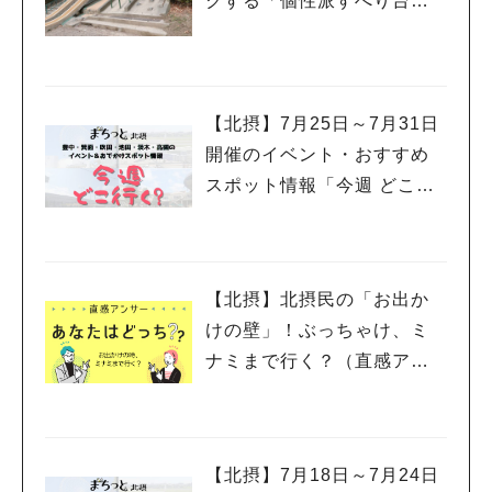
クする「個性派すべり台」
を集めてみました
【北摂】7月25日～7月31日
開催のイベント・おすすめ
スポット情報「今週 どこい
く？」（豊中・箕面・吹
田・池田・茨木・高槻）
【北摂】北摂民の「お出か
けの壁」！ぶっちゃけ、ミ
ナミまで行く？（直感アン
サー あなたはどっち？）
【北摂】7月18日～7月24日