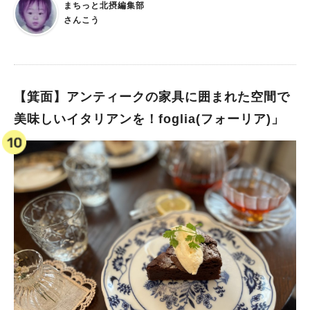
まちっと北摂編集部
道三国塚口線隣接、阪急バス本社、豊中営業所の跡地にオープン
さんこう
する同店。 阪急宝塚線「庄内駅」からも歩いて行けて、駐車場
も189台、駐輪スペースも充実という、めちゃくちゃ便利に使え
るこの場所には スーパーマーケットの「イオンフードスタイル
豊中庄内店」と共に、豊中初出店や豊中の名店が揃う「飲食店」
の他、ドラッグストアなどの「物販店」「サービス店」等、計16
【箕面】アンティークの家具に囲まれた空間で
の専門店が登場！ 普段の買い物はもちろん、週末の家族や友達
美味しいイタリアンを！foglia(フォーリア)」
とのショッピングや食事にも、毎日便利に、毎日わくわく体験で
きそう。 施設内16の専門店を一挙ご紹介！ 【スーパーマーケッ
ト】 「イオンフードスタイル豊中庄内店」 多様な食スタイルに
合わせた充実・お得な品ぞろえ。最新のデジタル設備で買い物も
楽しく便利に！ 【飲食店】 ◆「粉もん屋 とん平」（鉄板焼
き） 1972年に豊中で生まれた「粉もん屋 とん平」が商業施設
に初出店 ◆「山形ラーメン八八」（ラーメン） 豊中の人気ラー
メン店「山系夢想 烈火」の姉妹店が、商業施設に初出店 ◆
「ダイリキ」（精肉・焼き肉） 豊中庄内生まれ、創業50年の
「ダイリキ」がひとり焼肉レストランと、精肉小売店併設で出店
◆「バーガーキング」（ファーストフード） 人気の「バーガー
キング」が豊中に初出店 ◆「魚べい」（寿司） 「おいしさ・楽