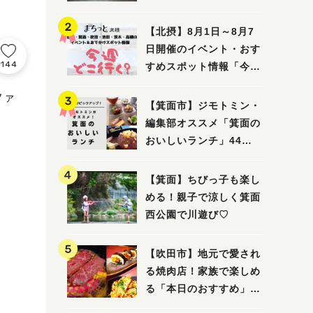
ってみました！
【北摂】8月1日～8月7
日開催のイベント・おす
144
すめスポット情報「今週
どこいく？」（豊中・箕
ファ
面・吹田・池田・茨木・
【箕面市】ジモトミン・
高槻）
編集部オススメ「箕面の
おいしいランチ」44
選 〜おしゃれな人気店
から穴場まで！〜
【箕面】ちびっ子も楽し
める！親子で涼しく箕面
西公園で川遊び♡
【吹田市】地元で愛され
る焼肉店！家族で楽しめ
る「本日のおすすめ」で
大満足の焼肉時間