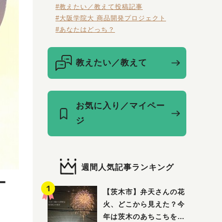
#教えたい／教えて投稿記事
#大阪学院大 商品開発プロジェクト
#あなたはどっち？
教えたい／教えて
お気に入り／マイペー
ジ
週間人気記事ランキング
ー
【茨木市】弁天さんの花
火、どこから見えた？今
年は茨木のあちこちを巡