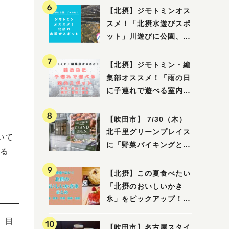
【北摂】ジモトミンオス
スメ！「北摂水遊びスポ
ット」川遊びに公園、プ
ールも！（豊中・箕面・
吹田・茨木・高槻）
【北摂】ジモトミン・編
集部オススメ！「雨の日
に子連れで遊べる室内ス
ポット」まとめ（高槻・
箕面・吹田・豊中・茨
【吹田市】 7/30（木）
木・池田）
北千里グリーンプレイス
いて
に「野菜バイキングと飲
る
茶 Lei can ting 北千
里店」がオープン予定！
【北摂】この夏食べたい
「北摂のおいしいかき
氷」をピックアップ！
（茨木・豊中・吹田・箕
。目
面・池田）
【吹田市】名古屋スタイ