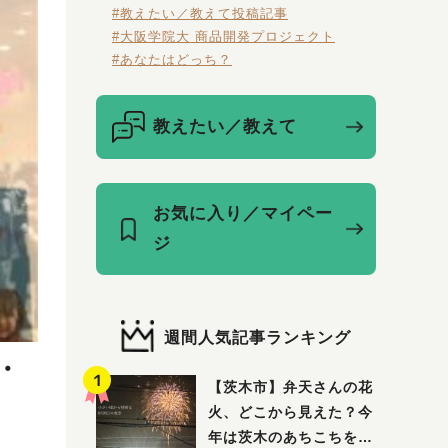
#教えたい／教えて投稿記事
#大阪学院大 商品開発プロジェクト
#あなたはどっち？
教えたい／教えて
お気に入り／マイペー
ジ
週間人気記事ランキング
・
【茨木市】弁天さんの花
火、どこから見えた？今
年は茨木のあちこちを巡