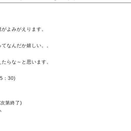
憶がよみがえります。
ってなんだか嬉しい。。
えたらな～と思います。
：30)
次第終了)
い