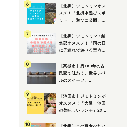
【北摂】ジモトミンオス
スメ！「北摂水遊びスポ
ット」川遊びに公園、プ
ールも！（豊中・箕面・
吹田・茨木・高槻）
【北摂】ジモトミン・編
集部オススメ！「雨の日
に子連れで遊べる室内ス
ポット」まとめ（高槻・
箕面・吹田・豊中・茨
【高槻市】築180年の古
木・池田）
民家で味わう、世界レベ
ルのスイーツ。
「HALO,（アロ）」が7
月3日にオープン！（教
【池田市】ジモトミンが
えたい/教えて）
オススメ！「大阪・池田
の美味しいランチ」23
選
【北摂】この夏食べたい