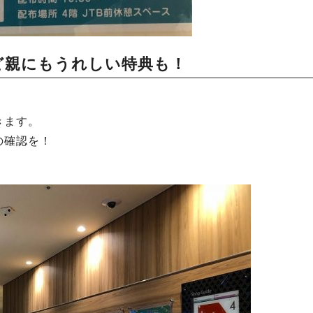
ど親にもうれしい特典も！
きます。
の確認を！