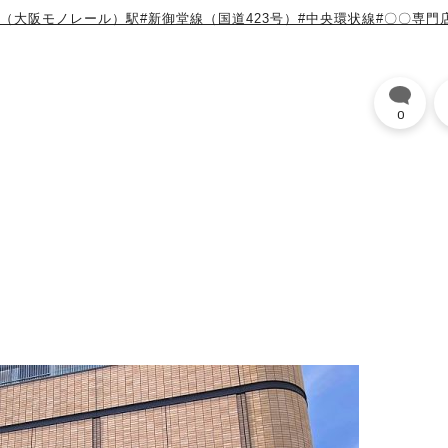
央（大阪モノレール）駅
#新御堂線（国道423号）
#中央環状線
#〇〇専門
0
。