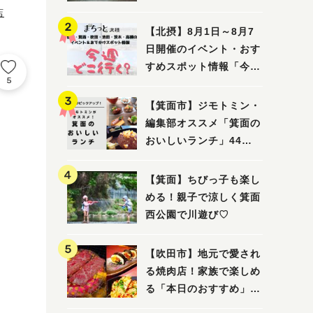
ってみました！
店
【北摂】8月1日～8月7
日開催のイベント・おす
すめスポット情報「今週
5
どこいく？」（豊中・箕
面・吹田・池田・茨木・
【箕面市】ジモトミン・
高槻）
編集部オススメ「箕面の
おいしいランチ」44
選 〜おしゃれな人気店
から穴場まで！〜
【箕面】ちびっ子も楽し
める！親子で涼しく箕面
西公園で川遊び♡
【吹田市】地元で愛され
る焼肉店！家族で楽しめ
る「本日のおすすめ」で
大満足の焼肉時間