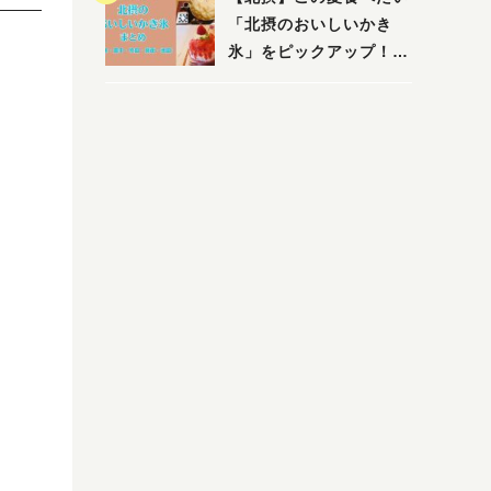
「北摂のおいしいかき
氷」をピックアップ！
（茨木・豊中・吹田・箕
面・池田）