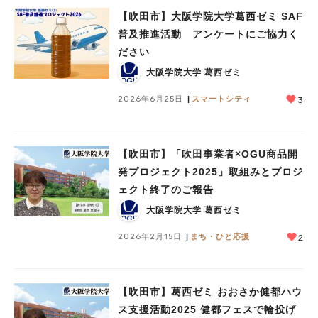
【吹田市】大阪学院大学葛西ゼミ SAF
普及推進活動 アンケートにご協力く
ださい
大阪学院大学 葛西ゼミ
2026年6月25日
スマートシティ
3
【吹田市】「吹田事業者×OGU商品開
発プロジェクト2025」取組みとプロジ
ェクト終了のご報告
大阪学院大学 葛西ゼミ
2026年2月15日
まち・ひと応援
2
【吹田市】葛西ゼミ おおさか健都ハウ
ス支援活動2025 健都フェスで輪投げ