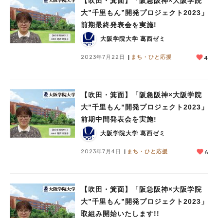
【吹田・箕面】「阪急阪神×大阪学院
大”千里もん”開発プロジェクト2023」
前期最終発表会を実施!
大阪学院大学 葛西ゼミ
2023年7月22日
まち・ひと応援
4
【吹田・箕面】「阪急阪神×大阪学院
大”千里もん”開発プロジェクト2023」
前期中間発表会を実施!
人気のキーワード
大阪学院大学 葛西ゼミ
#今週どこいく？
#自然とふれあう
#ランチ
#カフェ
#まとめ
#教えたい／教えて投稿記事
#大阪学院大 商品開発プロジェクト
2023年7月4日
まち・ひと応援
6
#あなたはどっち？
【吹田・箕面】「阪急阪神×大阪学院
大”千里もん”開発プロジェクト2023」
取組み開始いたします!!