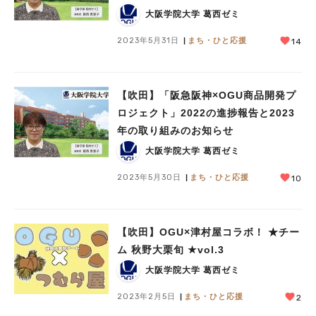
大阪学院大学 葛西ゼミ
2023年5月31日
まち・ひと応援
14
【吹田】「阪急阪神×OGU商品開発プ
ロジェクト」2022の進捗報告と2023
年の取り組みのお知らせ
大阪学院大学 葛西ゼミ
2023年5月30日
まち・ひと応援
10
【吹田】OGU‪‪×津村屋コラボ！ ★チー
ム 秋野大栗旬 ★vol.3
大阪学院大学 葛西ゼミ
2023年2月5日
まち・ひと応援
2