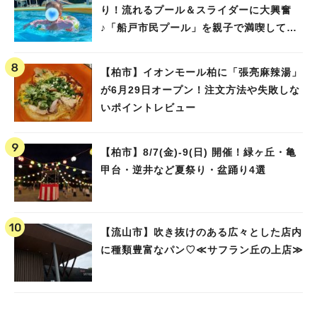
り！流れるプール＆スライダーに大興奮
♪「船戸市民プール」を親子で満喫してき
ました！
【柏市】イオンモール柏に「張亮麻辣湯」
が6月29日オープン！注文方法や失敗しな
いポイントレビュー
【柏市】8/7(金)‐9(日) 開催！緑ヶ丘・亀
甲台・逆井など夏祭り・盆踊り4選
【流山市】吹き抜けのある広々とした店内
に種類豊富なパン♡≪サフラン丘の上店≫