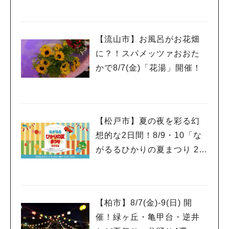
大会～開催！増尾音頭も！
【流山市】お風呂がお花畑
に？！スパメッツァおおた
かで8/7(金)「花湯」開催！
【松戸市】夏の夜を彩る幻
想的な2日間！8/9・10「な
がるるひかりの夏まつり 20
26」が開催！子どもが喜ぶ
ワークショップや限定ヒー
ローショーも
【柏市】8/7(金)‐9(日) 開
催！緑ヶ丘・亀甲台・逆井