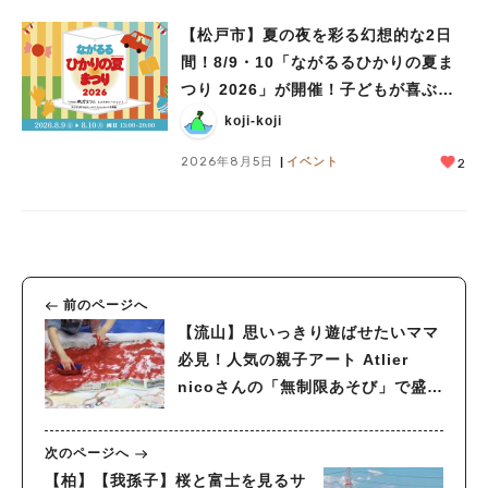
【松戸市】夏の夜を彩る幻想的な2日
間！8/9・10「ながるるひかりの夏ま
つり 2026」が開催！子どもが喜ぶワ
ークショップや限定ヒーローショーも
koji-koji
2026年8月5日
イベント
2
前のページへ
【流山】思いっきり遊ばせたいママ
必見！人気の親子アート Atlier
nicoさんの「無制限あそび」で盛大
に遊んできたお話。
次のページへ
【柏】【我孫子】桜と富士を見るサ