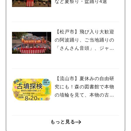
など夏祭り・盆踊り4選
【松戸市】飛び入り大歓迎
の阿波踊り、ご当地踊りの
「さんさん音頭」、ジャ
ズ、キッチンカーも！「小
金宿まつり」8/28-30開催！
【流山市】夏休みの自由研
究にも！森の図書館で本物
の埴輪を見て、本物の古墳
を探検しよう♪
もっと見る