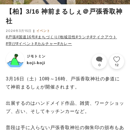
【柏】3/16 神前まるしぇ＠戸張香取神
社
2024年3月15日
イベント
#戸張
#国道16号
#まちづくり/地域活性
#ランチ
#テイクアウト
#学び
#イベント
#カルチャー
#カレー
ジモトミン
koji-koji
0
12
3月16日（土）10時～16時、戸張香取神社の参道に
て神前まるしぇが開催されます。
出展するのはハンドメイド作品、雑貨、ワークショッ
プ、占い、そしてキッチンカーなど。
普段は手に入らない戸張香取神社の御朱印の頒布もあ