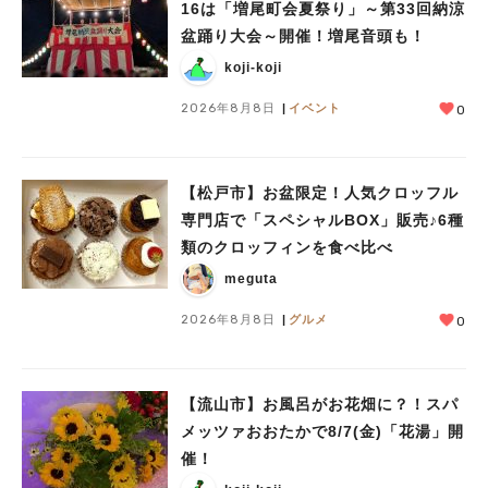
16は「増尾町会夏祭り」～第33回納涼
盆踊り大会～開催！増尾音頭も！
koji-koji
2026年8月8日
イベント
0
【松戸市】お盆限定！人気クロッフル
専門店で「スペシャルBOX」販売♪6種
類のクロッフィンを食べ比べ
meguta
2026年8月8日
グルメ
0
【流山市】お風呂がお花畑に？！スパ
メッツァおおたかで8/7(金)「花湯」開
催！