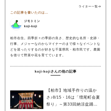
ライター一覧
この記事を書いたのは…
ジモトミン
koji-koji
柏市在住。四季折々の季節の良さ、歴史的な名所・史跡・
行事、メジャーなのからマイナーのまで様々なイベントな
どを巡ったりするのが好きな千葉県民・柏市民です。農園
を借りて野菜や花を育てています。
koji-kojiさんの他の記事
【柏市】地域手作りの温か
さ♪8/15・16は「増尾町会夏
祭り」～第33回納涼盆踊り