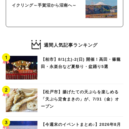
イクリング～手賀沼から沼南へ～
週間人気記事ランキング
【柏市】8/1(土)‐2(日) 開催！高田・篠籠
田・永楽台など夏祭り・盆踊り5選
【松戸市】揚げたての天ぷらを楽しめる
「天ぷら定食まきの」が、7/31（金）オ
ープン
【今週末のイベントまとめ♪】2026年8月