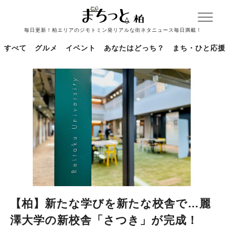
毎日更新！柏エリアのジモトミン発リアルな街ネタニュース毎日満載！
すべて
グルメ
イベント
あなたはどっち？
まち・ひと応援
【柏】新たな学びを新たな校舎で…麗
澤大学の新校舎「さつき」が完成！