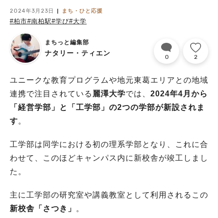
2024年3月23日
まち・ひと応援
#柏市
#南柏駅
#学び
#大学
まちっと編集部
ナタリー・ティエン
0
2
ユニークな教育プログラムや地元東葛エリアとの地域
連携で注目されている
麗澤大学
では、
2024年4月から
「経営学部」と「工学部」の2つの学部が新設されま
す
。
工学部は同学における初の理系学部となり、これに合
わせて、このほどキャンパス内に新校舎が竣工しまし
た。
主に工学部の研究室や講義教室として利用されるこの
新校舎「さつき」
。