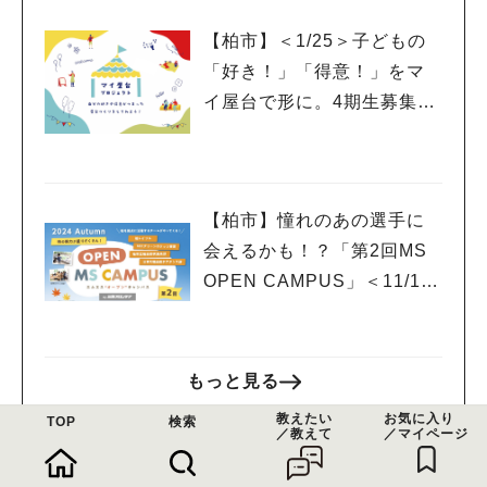
【柏市】＜1/25＞子どもの
「好き！」「得意！」をマ
イ屋台で形に。4期生募集の
ワークショップ＆説明会開
催！
【柏市】憧れのあの選手に
会えるかも！？「第2回MS
OPEN CAMPUS」＜11/17
(日)＞開催！
もっと見る
教えたい
お気に入り
TOP
検索
／教えて
／マイページ