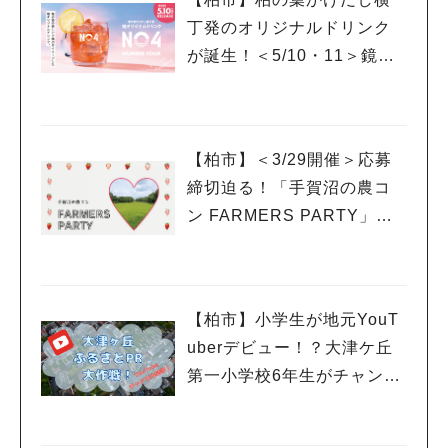
丁発のオリジナルドリンク
が誕生！＜5/10・11＞鏡開
きイベントも開催！
【柏市】＜3/29開催＞応募
締切迫る！「手賀沼の農コ
ン FARMERS PARTY」に
参加希望の女性を募集中
【柏市】小学生が地元YouT
uberデビュー！？大津ケ丘
第一小学校6年生がチャンネ
ルを開設