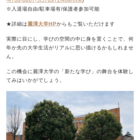
-470d-bd67-5f57d972f48e/line
)
※入退場自由/駐車場有/保護者参加可能
★詳細は
麗澤大学HP
からもご覧いただけます
実際に目にし、学びの空間の中に身を置くことで、何
年か先の大学生活がリアルに思い描けるかもしれませ
ん。
この機会に麗澤大学の「新たな学び」の舞台を体験し
てみはいかがでしょう。