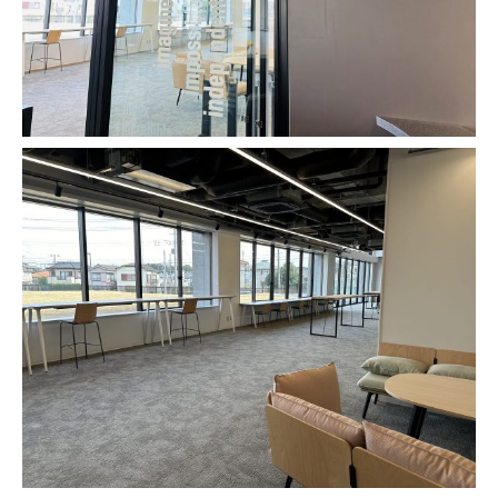
人気のキーワード
#ラーメン
#ショッピング
#カフェ
#スイーツ
#パン
#カレー
#柏駅
#イベント
#公園
#教えたい／教えて投稿記事
#教えたい/こんなの見つけた