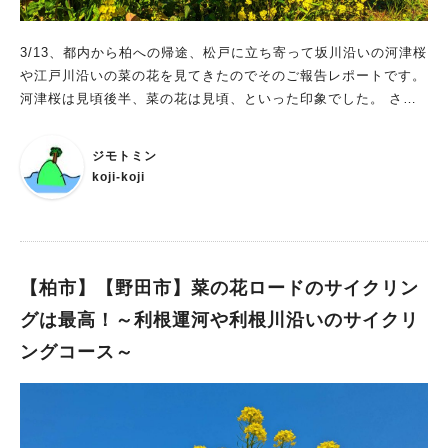
3/13、都内から柏への帰途、松戸に立ち寄って坂川沿いの河津桜
や江戸川沿いの菜の花を見てきたのでそのご報告レポートです。
河津桜は見頃後半、菜の花は見頃、といった印象でした。 さっ
くりとしたルートとしては、松戸駅西口から松戸神社方面に向か
います。 松戸神社通りは坂川に並行した通りで、また坂川は境
ジモトミン
内を通って流れており、河津桜は坂川沿いに松戸神社の手前（駅
koji-koji
寄り）から先にかけて咲いているので、松戸神社を目指せば河津
桜に行きつきます。
【柏市】【野田市】菜の花ロードのサイクリン
グは最高！～利根運河や利根川沿いのサイクリ
ングコース～