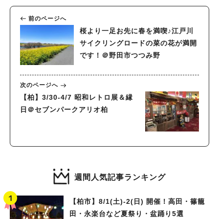
前のページへ
桜より一足お先に春を満喫♪江戸川
サイクリングロードの菜の花が満開
です！＠野田市つつみ野
次のページへ
【柏】3/30-4/7 昭和レトロ展＆縁
日＠セブンパークアリオ柏
週間人気記事ランキング
【柏市】8/1(土)‐2(日) 開催！高田・篠籠
田・永楽台など夏祭り・盆踊り5選