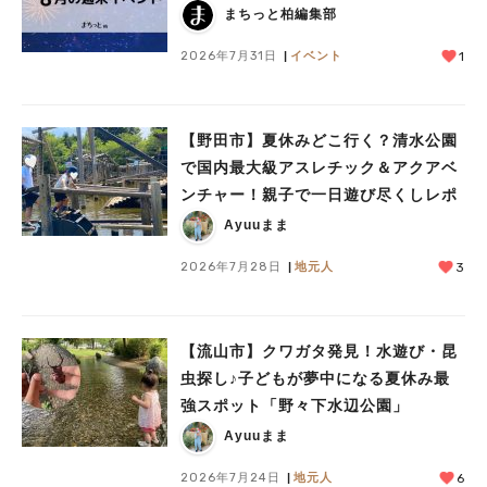
まちっと柏編集部
2026年7月31日
イベント
1
【野田市】夏休みどこ行く？清水公園
で国内最大級アスレチック＆アクアベ
ンチャー！親子で一日遊び尽くしレポ
Ayuuまま
2026年7月28日
地元人
3
【流山市】クワガタ発見！水遊び・昆
虫探し♪子どもが夢中になる夏休み最
強スポット「野々下水辺公園」
Ayuuまま
2026年7月24日
地元人
6