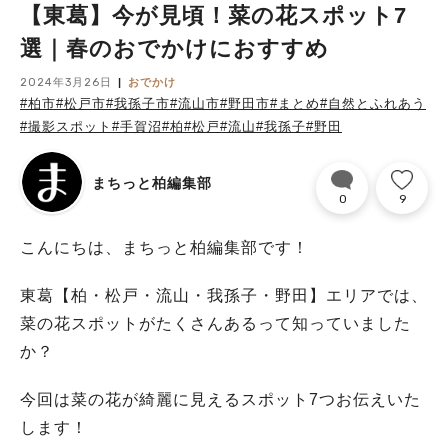
【東葛】今が見頃！菜の花スポット7
選｜春のおでかけにおすすめ
2024年3月26日
おでかけ
#柏市
#松戸市
#我孫子市
#流山市
#野田市
#まとめ
#自然とふれあう
#撮影スポット
#手賀沼
#柏
#松戸
#流山
#我孫子
#野田
まちっと柏編集部
0
9
こんにちは、まちっと柏編集部です！
東葛【柏・松戸・流山・我孫子・野田】エリアでは、
菜の花スポットがたくさんあるって知っていました
か？
今回は菜の花が綺麗に見えるスポット7つお伝えいた
します！