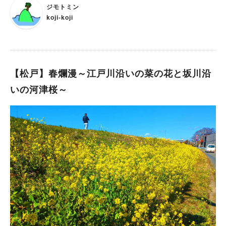
いるこのイベント、先月事前記事を書くための訪れたんですが、
ジモトミン
今回はイベント開催日に行ってみて「なぞなぞ問題」にチャレン
koji-koji
ジしてみました。 問題は全10問。 やってみると意外と難しく、
3問は難なく解けましたが、7問は結構苦労しました。 一通り回
ると最後に答えと解説があります。
【松戸】春爛漫～江戸川沿いの菜の花と坂川沿
いの河津桜～