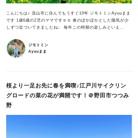
こんにちは♪ 流山市に住んでもうすぐ10年 ジモトミンAyuuまま
です 1歳6歳の2児のママです☺︎☺︎ 春のぽかぽかとした陽気が少
しずつ近づいてきましたね♩ 毎年この時期の楽しみといえ
ば！！ 流山市の江戸川土手の✿菜の花✿ 土手一面が美しい黄色
の菜の花で埋め尽くされる美しい菜の花ロードが満開を迎えまし
ジモトミン
た〜 子どもの成長記録として菜の花ロードで毎年写真を撮って
Ayuuまま
いる我が家 今年は息子がピカピカの1年生⭐︎娘はよちよち歩き出
したので菜の花ロードのお散歩デビュー♡ 青空が広がる日曜日
にランドセルを持って写真を撮りに行ってきました(o^^o) 一面
に広がる黄色い菜の花の世界！ 子どもと一緒に今年も満喫して
きました 映える写真もたくさん撮れますよ〜 お散歩も楽しめる
桜より一足お先に春を満喫♪江戸川サイクリン
ので ぜひぜひみなさん！お出かけください 満開の菜の花ロー
グロードの菜の花が満開です！＠野田市つつみ
ド！ ママが撮る子どもと菜の花Photo！ ママと子どものお出か
野
け日記としてご紹介します