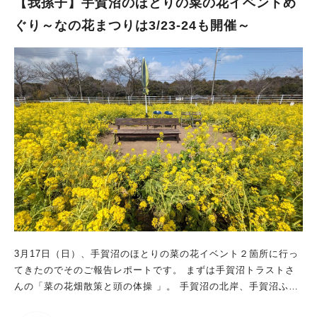
【我孫子】手賀沼のほとりの菜の花イベントめ
かしわWeb 晴れた日には富士山も眺められる！ 野田市には富士
ぐり～なの花まつりは3/23-24も開催～
山を眺望できるポイントが数多くあり、中でもこの江戸川堤防か
らの眺めは「関東の富士見百景」の一つとして選定されていま
す。 写真だと分かりづらいですが、矢印のあたりに雪を被った
美しい富士山の姿を眺めることができました。 出典：リビング
かしわWeb すぐそばにはその名も「ふじみ公園」があり、散策
に疲れたら一休みするのもいいですね。 出典：リビングかしわ
Web 遊具もありますが、これだけ広い芝生広場があるので、お
子さんも思いっきり走り回れます。 出典：リビングかしわWeb
写真左奥に見えるのが野田橋で、橋を渡った対岸は埼玉県の松伏
町のあたりです。 埼玉県側の土手の斜面にも菜の花畑が広がっ
ています。 見ごろのピークは3月中旬から4月上旬だそうです。
気候が良くなってくるこの時期、春を探しに出かけてみません
か？ 出典：リビングかしわWeb ふじみ公園 住所：千葉県野田市
つつみ野2丁目33 駐車場：なし （リビングかしわWeb特派員：
3月17日（日）、手賀沼のほとりの菜の花イベント２箇所に行っ
まっきー） オリジナルサイトで読む
てきたのでそのご報告レポートです。 まずは手賀沼トラストさ
んの「菜の花畑散策と頭の体操 」。 手賀沼の北岸、手賀沼ふれ
あいライン沿いにある手賀沼トラストさんの管理地で開催されて