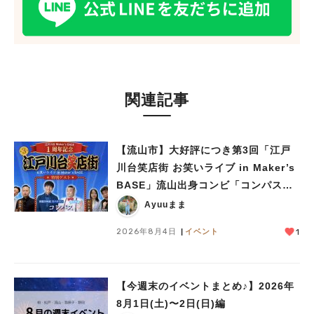
関連記事
人気のキーワード
【流山市】大好評につき第3回「江戸
#ラーメン
#ショッピング
#カフェ
#スイーツ
#パン
#カレー
#柏駅
川台笑店街 お笑いライブ in Maker’s
#イベント
#公園
#教えたい／教えて投稿記事
BASE」流山出身コンビ「コンパス」
#教えたい/こんなの見つけた
も登場！8/23（日）
Ayuuまま
2026年8月4日
イベント
1
【今週末のイベントまとめ♪】2026年
8月1日(土)〜2日(日)編