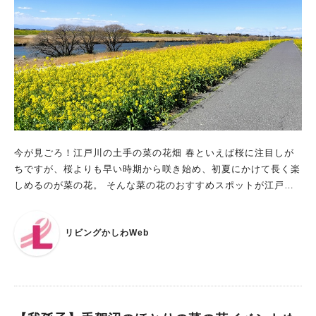
今が見ごろ！江戸川の土手の菜の花畑 春といえば桜に注目しが
ちですが、桜よりも早い時期から咲き始め、初夏にかけて長く楽
しめるのが菜の花。 そんな菜の花のおすすめスポットが江戸川
河川敷に広がる菜の花畑です。 出典：リビングかしわWeb 江戸
川の両岸のほとんどは自転車歩行者道となっており、サイクリン
リビングかしわWeb
グロードとしても人気です。 特に三郷から野田にかけて数キロ
にわたり、両サイドの土手に咲き乱れる菜の花は黄色いじゅうた
んのようで絶景です。今回私は野田市つつみ野付近の土手を散策
してみました。 出典：リビングかしわWeb 風にそよぐ可憐な黄
色い花を見ていると、春が来たんだなぁと実感します。 空の青
さに鮮やかな黄色がよく映えてきれいなこと！ 出典：リビング