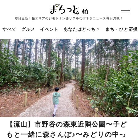
毎日更新！柏エリアのジモトミン発リアルな街ネタニュース毎日満載！
すべて
グルメ
イベント
あなたはどっち？
まち・ひと応援
【流山】市野谷の森東近隣公園〜子ど
もと一緒に森さんぽ♪〜みどりの中っ