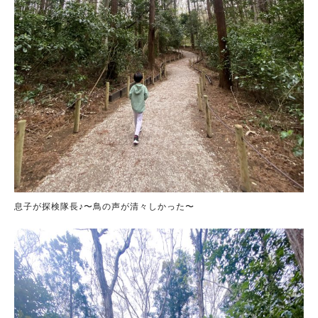
息子が探検隊長♪〜鳥の声が清々しかった〜