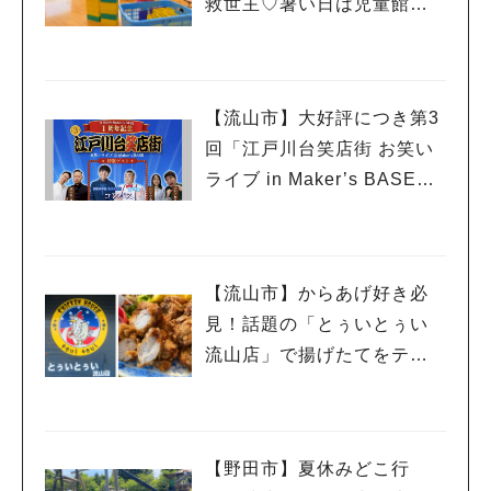
救世主♡暑い日は児童館へ！
親子で初めて利用した「駒
木台児童館」レポート
【流山市】大好評につき第3
回「江戸川台笑店街 お笑い
ライブ in Maker’s BASE」
流山出身コンビ「コンパ
ス」も登場！8/23（日）
【流山市】からあげ好き必
見！話題の「とぅいとぅい
流山店」で揚げたてをテイ
クアウトしてみた♡
【野田市】夏休みどこ行