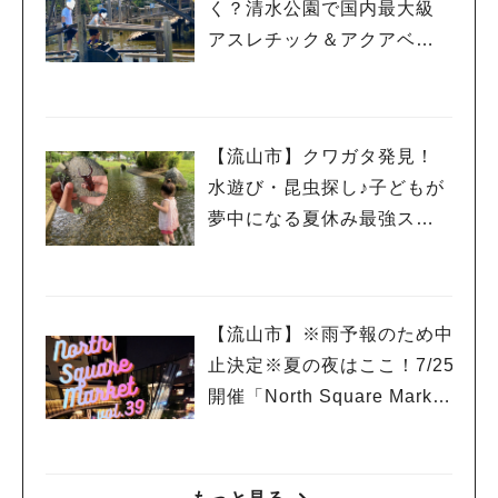
く？清水公園で国内最大級
アスレチック＆アクアベン
チャー！親子で一日遊び尽
くしレポ
【流山市】クワガタ発見！
水遊び・昆虫探し♪子どもが
夢中になる夏休み最強スポ
ット「野々下水辺公園」
【流山市】※雨予報のため中
止決定※夏の夜はここ！7/25
開催「North Square Marke
t」絶品グルメと音楽ライブ
を楽しもう♪