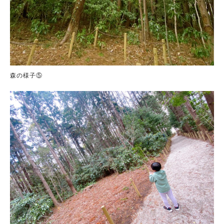
森の様子⑤