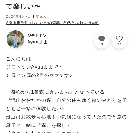
て楽しい〜
2024年4月9日
地元人
#流山市
#流山おおたかの森駅
#自然とふれあう
#桜
ジモトミン
Ayuuまま
0
11
こんにちは
ジモトミンAyuuままです
０歳と５歳の2児のママです♪
『都心から1番森に近いまち』となっている
〝流山おおたかの森〟自分の住みゆく街のみどりを子
どもと一緒に体験したい♪
最近はお散歩も心地よい気候になってきたので５歳の
息子と一緒に『森』を探して