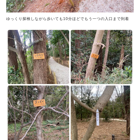
ゆっくり探検しながら歩いても10分ほどでもう一つの入口まで到着
人気のキーワード
#ラーメン
#ショッピング
#カフェ
#スイーツ
#パン
#カレー
#柏駅
#イベント
#公園
#教えたい／教えて投稿記事
#教えたい/こんなの見つけた