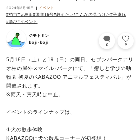
2024年5月15日
イベント
#柏市
#大島田
#国道16号
#教えたい/こんなの見つけた
#子連れ
#学び
#イベント
ジモトミン
koji-koji
0
9
5月18日（土）と19（日）の両日、セブンパークアリ
オ柏の屋外スマイル･パークにて、「癒しと学びの動
物園 初夏のKABAZOO アニマルフェスティバル」が
開催されます。
※雨天・荒天時は中止。
イベントのラインナップは、
①犬の散歩体験
KABAZOOに犬の散歩コーナーが初登場！