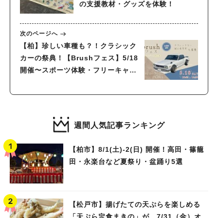
の支援教材・グッズを体験！
次のページへ
【柏】珍しい車種も？！クラシック
カーの祭典！【Brushフェス】5/18
開催〜スポーツ体験・フリーキャン
プBBQもあるよ〜
週間人気記事ランキング
【柏市】8/1(土)‐2(日) 開催！高田・篠籠
田・永楽台など夏祭り・盆踊り5選
【松戸市】揚げたての天ぷらを楽しめる
「天ぷら定食まきの」が、7/31（金）オ