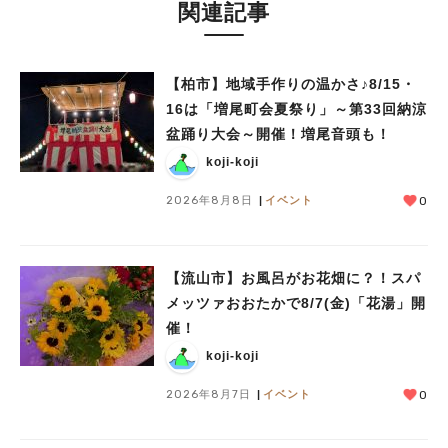
関連記事
【柏市】地域手作りの温かさ♪8/15・
16は「増尾町会夏祭り」～第33回納涼
盆踊り大会～開催！増尾音頭も！
koji-koji
2026年8月8日
イベント
0
【流山市】お風呂がお花畑に？！スパ
メッツァおおたかで8/7(金)「花湯」開
催！
koji-koji
2026年8月7日
イベント
0