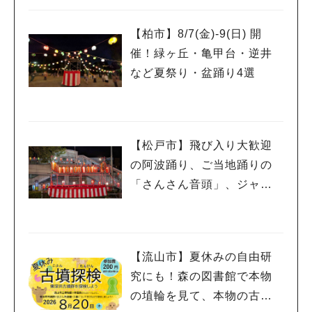
ワークショップや限定ヒー
ローショーも
【柏市】8/7(金)‐9(日) 開
催！緑ヶ丘・亀甲台・逆井
など夏祭り・盆踊り4選
【松戸市】飛び入り大歓迎
の阿波踊り、ご当地踊りの
「さんさん音頭」、ジャ
ズ、キッチンカーも！「小
金宿まつり」8/28-30開催！
【流山市】夏休みの自由研
究にも！森の図書館で本物
の埴輪を見て、本物の古墳