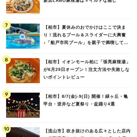
新店LABO麻辣湯はマイルドな感じ
【柏市】夏休みのおでかけはここで決ま
り！流れるプール＆スライダーに大興奮
♪「船戸市民プール」を親子で満喫してき
ました！
【柏市】イオンモール柏に「張亮麻辣湯」
が6月29日オープン！注文方法や失敗しな
いポイントレビュー
【柏市】8/7(金)‐9(日) 開催！緑ヶ丘・亀
甲台・逆井など夏祭り・盆踊り4選
【流山市】吹き抜けのある広々とした店内