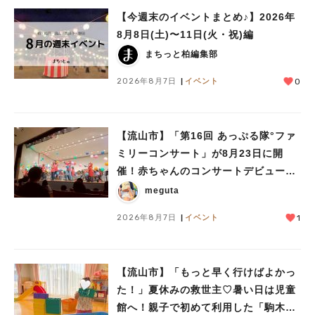
【今週末のイベントまとめ♪】2026年
8月8日(土)〜11日(火・祝)編
まちっと柏編集部
2026年8月7日
イベント
0
【流山市】「第16回 あっぷる隊°ファ
人気のキーワード
ミリーコンサート」が8月23日に開
#ラーメン
#ショッピング
#カフェ
#スイーツ
#パン
#カレー
#柏駅
催！赤ちゃんのコンサートデビューに
#イベント
#公園
#教えたい／教えて投稿記事
も♪
meguta
#教えたい/こんなの見つけた
2026年8月7日
イベント
1
【流山市】「もっと早く行けばよかっ
た！」夏休みの救世主♡暑い日は児童
館へ！親子で初めて利用した「駒木台