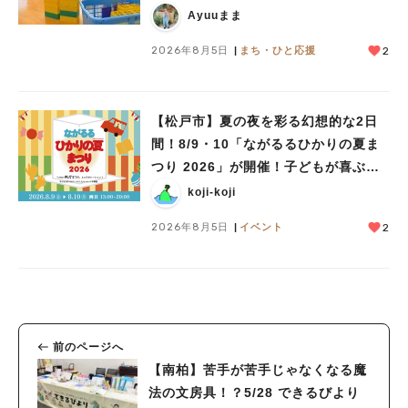
児童館」レポート
Ayuuまま
2026年8月5日
まち・ひと応援
2
【松戸市】夏の夜を彩る幻想的な2日
間！8/9・10「ながるるひかりの夏ま
つり 2026」が開催！子どもが喜ぶワ
ークショップや限定ヒーローショーも
koji-koji
2026年8月5日
イベント
2
前のページへ
【南柏】苦手が苦手じゃなくなる魔
法の文房具！？5/28 できるびより