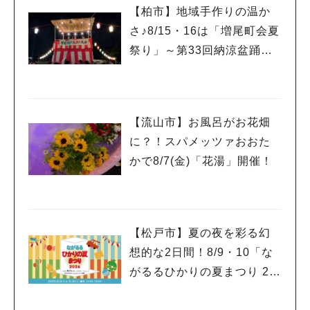
【柏市】地域手作りの温か
さ♪8/15・16は「増尾町会夏
祭り」～第33回納涼盆踊り
大会～開催！増尾音頭も！
【流山市】お風呂がお花畑
に？！スパメッツァおおた
かで8/7(金)「花湯」開催！
【松戸市】夏の夜を彩る幻
想的な2日間！8/9・10「な
がるるひかりの夏まつり 20
26」が開催！子どもが喜ぶ