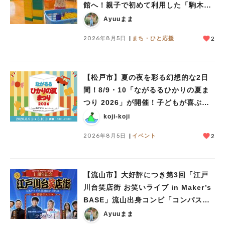
館へ！親子で初めて利用した「駒木台
児童館」レポート
Ayuuまま
2026年8月5日
まち・ひと応援
2
【松戸市】夏の夜を彩る幻想的な2日
間！8/9・10「ながるるひかりの夏ま
つり 2026」が開催！子どもが喜ぶワ
ークショップや限定ヒーローショーも
koji-koji
2026年8月5日
イベント
2
【流山市】大好評につき第3回「江戸
川台笑店街 お笑いライブ in Maker’s
BASE」流山出身コンビ「コンパス」
も登場！8/23（日）
Ayuuまま