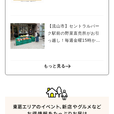
の街を巡って限定グルメや
スイーツを楽しもう
【流山市】セントラルパー
ク駅前の野菜直売所がお引
っ越し！毎週金曜15時から
販売中
もっと見る
人気のキーワード
#ラーメン
#ショッピング
#カフェ
#スイーツ
#パン
#カレー
#柏駅
#イベント
#公園
#教えたい／教えて投稿記事
#教えたい/こんなの見つけた