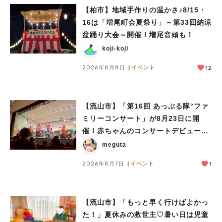
【柏市】地域手作りの温かさ♪8/15・
16は「増尾町会夏祭り」～第33回納涼
盆踊り大会～開催！増尾音頭も！
koji-koji
2026年8月8日
イベント
12
【流山市】「第16回 あっぷる隊°ファ
ミリーコンサート」が8月23日に開
催！赤ちゃんのコンサートデビューに
も♪
meguta
2026年8月7日
イベント
1
【流山市】「もっと早く行けばよかっ
た！」夏休みの救世主♡暑い日は児童