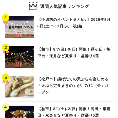
週間人気記事ランキング
【今週末のイベントまとめ♪】2026年8月
8日(土)〜11日(火・祝)編
【柏市】8/7(金)‐9(日) 開催！緑ヶ丘・亀
甲台・逆井など夏祭り・盆踊り4選
【松戸市】揚げたての天ぷらを楽しめる
「天ぷら定食まきの」が、7/31（金）オ
ープン
【柏市】8/1(土)‐2(日) 開催！高田・篠籠
田・永楽台など夏祭り・盆踊り5選