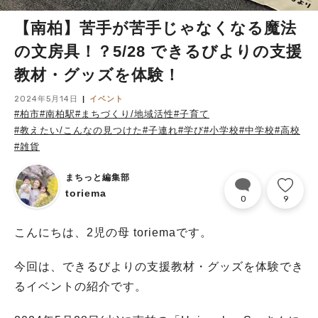
【南柏】苦手が苦手じゃなくなる魔法
の文房具！？5/28 できるびよりの支援
教材・グッズを体験！
2024年5月14日
イベント
#柏市
#南柏駅
#まちづくり/地域活性
#子育て
#教えたい/こんなの見つけた
#子連れ
#学び
#小学校
#中学校
#高校
#雑貨
まちっと編集部
toriema
0
9
こんにちは、2児の母 toriemaです。
今回は、できるびよりの支援教材・グッズを体験でき
るイベントの紹介です。