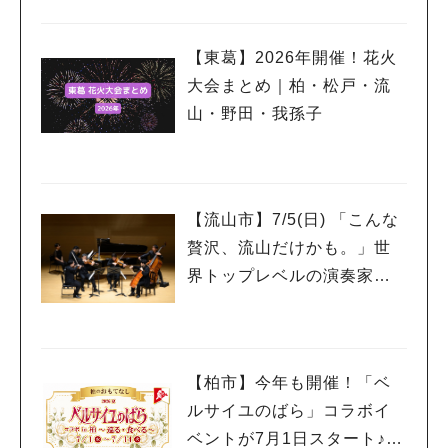
【東葛】2026年開催！花火
大会まとめ｜柏・松戸・流
山・野田・我孫子
【流山市】7/5(日) 「こんな
贅沢、流山だけかも。」世
界トップレベルの演奏家を
もっと身近に感じるプレミ
アムサロン開催
【柏市】今年も開催！「ベ
ルサイユのばら」コラボイ
ベントが7月1日スタート♪柏