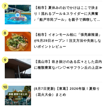
【柏市】夏休みのおでかけはここで決ま
り！流れるプール＆スライダーに大興奮
♪「船戸市民プール」を親子で満喫してき
ました！
【柏市】イオンモール柏に「張亮麻辣湯」
が6月29日オープン！注文方法や失敗しな
いポイントレビュー
【流山市】吹き抜けのある広々とした店内
に種類豊富なパン♡≪サフラン丘の上店≫
(8月7日更新)【東葛】2026年版！夏祭り
（花火大会）まとめ