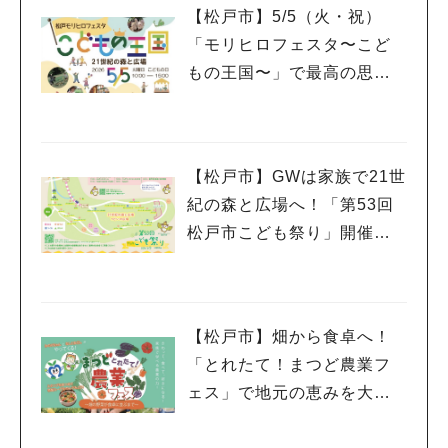
【松戸市】5/5（火・祝）
「モリヒロフェスタ〜こど
もの王国〜」で最高の思い
出作り@21世紀の森と広場
【松戸市】GWは家族で21世
紀の森と広場へ！「第53回
松戸市こども祭り」開催（5/
3 日・祝）
【松戸市】畑から食卓へ！
「とれたて！まつど農業フ
ェス」で地元の恵みを大満
喫♪4/11(土)