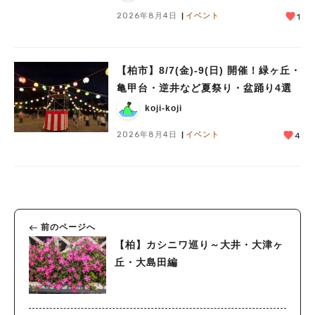
2026年8月4日
イベント
1
【柏市】8/7(金)‐9(日) 開催！緑ヶ丘・
亀甲台・逆井など夏祭り・盆踊り4選
koji-koji
2026年8月4日
イベント
4
前のページへ
【柏】カシニワ巡り～大井・大津ヶ
丘・大島田編