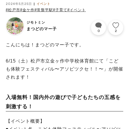
2024年5月25日
イベント
#松戸市
#金ケ作
#常盤平駅
#子育て
#イベント
ジモトミン
まつどのマー子
0
2
こんにちは！まつどのマー子です。
6/15（土）松戸市立金ヶ作中学校体育館にて「こど
も体験フェスティバル〜アソビツクセ！！〜」が開催
されます！
入場無料！国内外の遊びで子どもたちの五感を
刺激する！
【イベント概要】