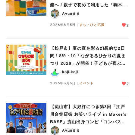
館へ！親子で初めて利用した「駒木台
人気のキーワード
児童館」レポート
Ayuuまま
#ラーメン
#ショッピング
#カフェ
#スイーツ
#パン
#カレー
#柏駅
#イベント
#公園
#教えたい／教えて投稿記事
2026年8月5日
まち・ひと応援
2
#教えたい/こんなの見つけた
【松戸市】夏の夜を彩る幻想的な2日
間！8/9・10「ながるるひかりの夏ま
つり 2026」が開催！子どもが喜ぶワ
ークショップや限定ヒーローショーも
koji-koji
2026年8月5日
イベント
2
【流山市】大好評につき第3回「江戸
川台笑店街 お笑いライブ in Maker’s
BASE」流山出身コンビ「コンパス」
も登場！8/23（日）
Ayuuまま