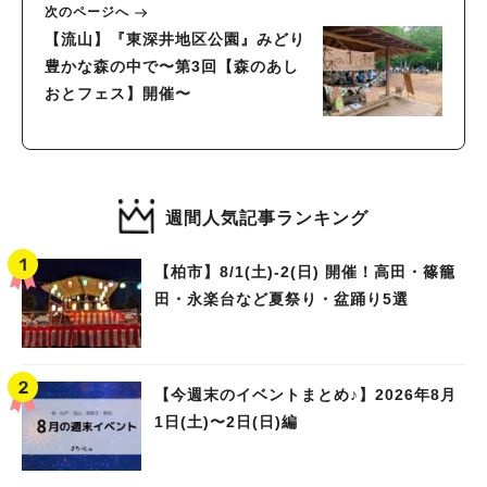
次のページへ
【流山】『東深井地区公園』みどり
豊かな森の中で〜第3回【森のあし
おとフェス】開催〜
週間人気記事ランキング
【柏市】8/1(土)‐2(日) 開催！高田・篠籠
田・永楽台など夏祭り・盆踊り5選
【今週末のイベントまとめ♪】2026年8月
1日(土)〜2日(日)編