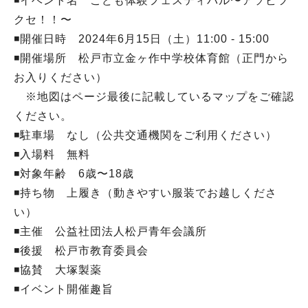
◾️イベント名 こども体験フェスティバル〜アソビツ
クセ！！〜
◾️開催日時 2024年6月15日（土）11:00 - 15:00
◾️開催場所 松戸市立金ヶ作中学校体育館（正門から
お入りください）
※地図はページ最後に記載しているマップをご確認
ください。
◾️駐車場 なし（公共交通機関をご利用ください）
◾️入場料 無料
◾️対象年齢 6歳〜18歳
◾️持ち物 上履き（動きやすい服装でお越しくださ
い）
◾️主催 公益社団法人松戸青年会議所
◾️後援 松戸市教育委員会
◾️協賛 大塚製薬
◾️イベント開催趣旨