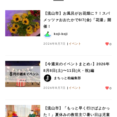
【流山市】お風呂がお花畑に？！スパ
メッツァおおたかで8/7(金)「花湯」開
催！
koji-koji
2026年8月7日
イベント
0
【今週末のイベントまとめ♪】2026年
8月8日(土)〜11日(火・祝)編
まちっと柏編集部
2026年8月7日
イベント
0
【流山市】「もっと早く行けばよかっ
た！」夏休みの救世主♡暑い日は児童