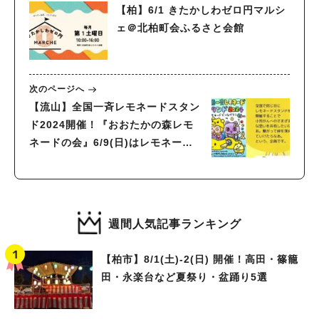
【柏】6/1 きたかしわゼロ円マルシ
ェ＠北柏町会ふるさと会館
次のページへ
【流山】全国一斉レモネードスタン
ド2024開催！『おおたかの森レモ
ネードの会』6/9(日)はレモネード
でつながろう
週間人気記事ランキング
【柏市】8/1(土)‐2(日) 開催！高田・篠籠
田・永楽台など夏祭り・盆踊り5選