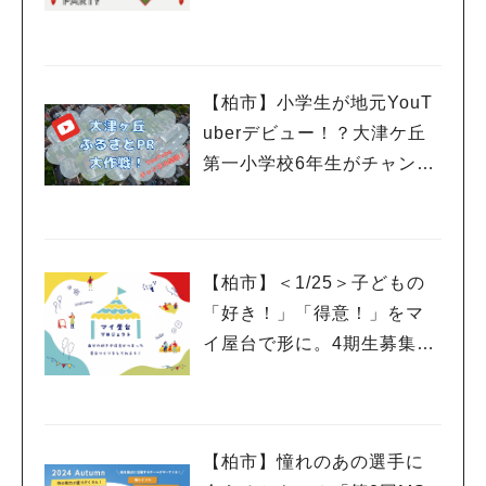
参加希望の女性を募集中
【柏市】小学生が地元YouT
uberデビュー！？大津ケ丘
第一小学校6年生がチャンネ
ルを開設
【柏市】＜1/25＞子どもの
「好き！」「得意！」をマ
イ屋台で形に。4期生募集の
ワークショップ＆説明会開
催！
【柏市】憧れのあの選手に