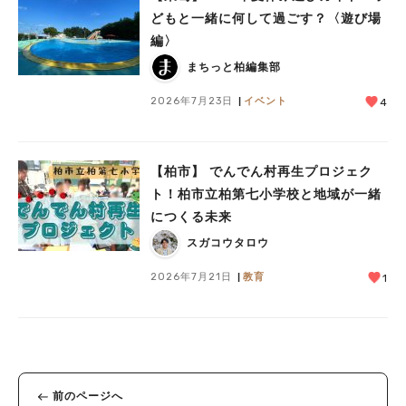
#教えたい/こんなの見つけた
どもと一緒に何して過ごす？〈遊び場
編〉
まちっと柏編集部
2026年7月23日
イベント
4
【柏市】 でんでん村再生プロジェク
ト！柏市立柏第七小学校と地域が一緒
につくる未来
スガコウタロウ
2026年7月21日
教育
1
前のページへ