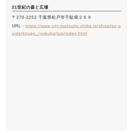
21世紀の森と広場
〒270-2252 千葉県松戸市千駄堀２６９
URL：
https://www.city.matsudo.chiba.jp/shisetsu-g
uide/kouen_ryokuka/top/index.html