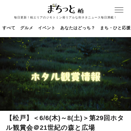
毎日更新！柏エリアのジモトミン発リアルな街ネタニュース毎日満載！
すべて
グルメ
イベント
あなたはどっち？
まち・ひと応援
【松戸】＜6/6(木)～8(土)＞第29回ホタ
ル観賞会＠21世紀の森と広場