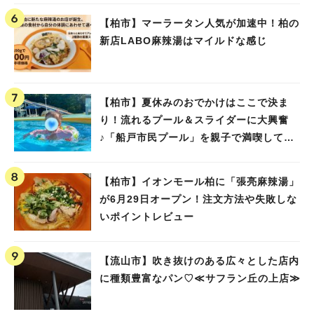
【柏市】マーラータン人気が加速中！柏の
新店LABO麻辣湯はマイルドな感じ
【柏市】夏休みのおでかけはここで決ま
り！流れるプール＆スライダーに大興奮
♪「船戸市民プール」を親子で満喫してき
ました！
【柏市】イオンモール柏に「張亮麻辣湯」
が6月29日オープン！注文方法や失敗しな
いポイントレビュー
【流山市】吹き抜けのある広々とした店内
に種類豊富なパン♡≪サフラン丘の上店≫