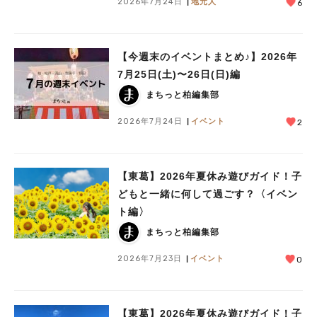
2026年7月24日
地元人
6
【今週末のイベントまとめ♪】2026年
7月25日(土)〜26日(日)編
まちっと柏編集部
2026年7月24日
イベント
2
【東葛】2026年夏休み遊びガイド！子
どもと一緒に何して過ごす？〈イベン
ト編〉
まちっと柏編集部
2026年7月23日
イベント
0
人気のキーワード
#ラーメン
#ショッピング
#カフェ
#スイーツ
#パン
#カレー
#柏駅
#イベント
#公園
#教えたい／教えて投稿記事
【東葛】2026年夏休み遊びガイド！子