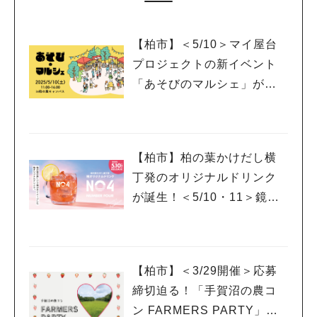
【柏市】＜5/10＞マイ屋台
プロジェクトの新イベント
「あそびのマルシェ」が登
場！
【柏市】柏の葉かけだし横
丁発のオリジナルドリンク
が誕生！＜5/10・11＞鏡開
きイベントも開催！
【柏市】＜3/29開催＞応募
締切迫る！「手賀沼の農コ
ン FARMERS PARTY」に