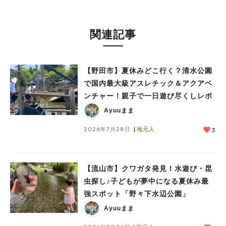
関連記事
【野田市】夏休みどこ行く？清水公園
で国内最大級アスレチック＆アクアベ
ンチャー！親子で一日遊び尽くしレポ
Ayuuまま
2026年7月28日
地元人
3
【流山市】クワガタ発見！水遊び・昆
虫探し♪子どもが夢中になる夏休み最
強スポット「野々下水辺公園」
Ayuuまま