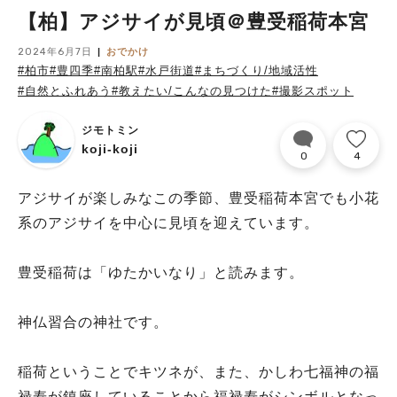
【柏】アジサイが見頃＠豊受稲荷本宮
2024年6月7日
おでかけ
#柏市
#豊四季
#南柏駅
#水戸街道
#まちづくり/地域活性
#自然とふれあう
#教えたい/こんなの見つけた
#撮影スポット
ジモトミン
koji-koji
0
4
アジサイが楽しみなこの季節、豊受稲荷本宮でも小花
系のアジサイを中心に見頃を迎えています。
豊受稲荷は「ゆたかいなり」と読みます。
神仏習合の神社です。
稲荷ということでキツネが、また、かしわ七福神の福
禄寿が鎮座していることから福禄寿がシンボルとなっ