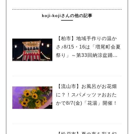
koji-kojiさんの他の記事
【柏市】地域手作りの温か
さ♪8/15・16は「増尾町会夏
祭り」～第33回納涼盆踊り
大会～開催！増尾音頭も！
【流山市】お風呂がお花畑
に？！スパメッツァおおた
かで8/7(金)「花湯」開催！