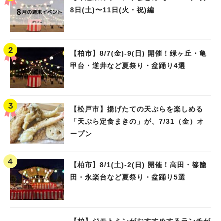
8日(土)〜11日(火・祝)編
【柏市】8/7(金)‐9(日) 開催！緑ヶ丘・亀
甲台・逆井など夏祭り・盆踊り4選
【松戸市】揚げたての天ぷらを楽しめる
「天ぷら定食まきの」が、7/31（金）オ
ープン
【柏市】8/1(土)‐2(日) 開催！高田・篠籠
田・永楽台など夏祭り・盆踊り5選
【柏】ジモトミンがおすすめするランチが