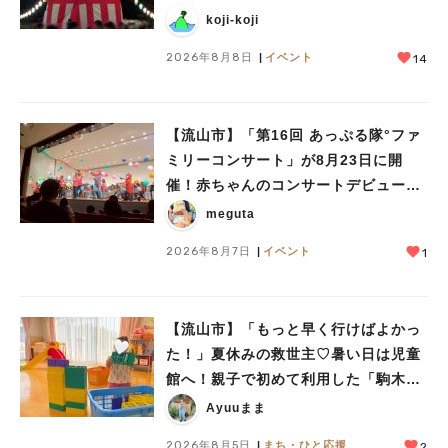
koji-koji
2026年8月8日
イベント
14
【流山市】「第16回 あっぷる隊°ファ
ミリーコンサート」が8月23日に開
人気のキーワード
催！赤ちゃんのコンサートデビューに
#ラーメン
#ショッピング
#カフェ
#スイーツ
#パン
#カレー
#柏駅
も♪
meguta
#イベント
#公園
#教えたい／教えて投稿記事
#教えたい/こんなの見つけた
2026年8月7日
イベント
1
【流山市】「もっと早く行けばよかっ
た！」夏休みの救世主♡暑い日は児童
館へ！親子で初めて利用した「駒木台
児童館」レポート
Ayuuまま
2026年8月5日
まち・ひと応援
2