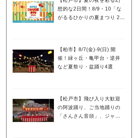
【松戸市】夏の夜を彩る幻
想的な2日間！8/9・10「な
がるるひかりの夏まつり 20
26」が開催！子どもが喜ぶ
ワークショップや限定ヒー
ローショーも
【柏市】8/7(金)‐9(日) 開
催！緑ヶ丘・亀甲台・逆井
など夏祭り・盆踊り4選
【松戸市】飛び入り大歓迎
の阿波踊り、ご当地踊りの
「さんさん音頭」、ジャ
ズ、キッチンカーも！「小
金宿まつり」8/28-30開催！