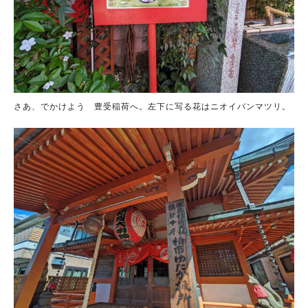
さあ、でかけよう 豊受稲荷へ。左下に写る花はニオイバンマツリ。