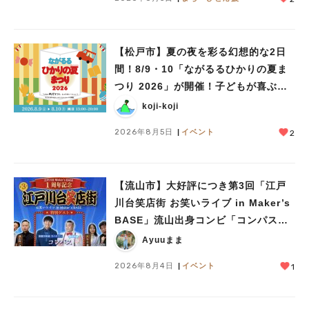
【松戸市】夏の夜を彩る幻想的な2日
間！8/9・10「ながるるひかりの夏ま
つり 2026」が開催！子どもが喜ぶワ
ークショップや限定ヒーローショーも
koji-koji
2026年8月5日
イベント
2
【流山市】大好評につき第3回「江戸
川台笑店街 お笑いライブ in Maker’s
BASE」流山出身コンビ「コンパス」
も登場！8/23（日）
Ayuuまま
2026年8月4日
イベント
1