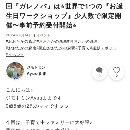
回『ガレノバ』は⭐︎世界で1つの『お誕
生日ワークショップ』少人数で限定開
催〜事前予約受付開始⭐︎
2024年6月14日
イベント
#おおたかの森北
#おおたかの森西
#おおたかの森東
#おおたかの森南
#流山おおたかの森駅
#子育て
#撮影スポット
#イベント
ジモトミン
Ayuuまま
0
2
こんにちは♪
ジモトミンAyuuままです
0歳5歳の2児のママです☺︎☺︎
今回は、子育て中ファミリーに大好評♪