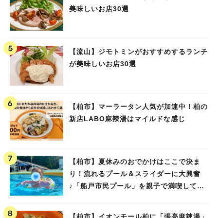
美味しいお店30選
【流山】ジモトミンがおすすめするランチ
が美味しいお店30選
【柏市】マーラータン人気が加速中！柏の
新店LABO麻辣湯はマイルドな感じ
【柏市】夏休みのおでかけはここで決ま
り！流れるプール＆スライダーに大興奮
♪「船戸市民プール」を親子で満喫してき
ました！
【柏市】イオンモール柏に「張亮麻辣湯」