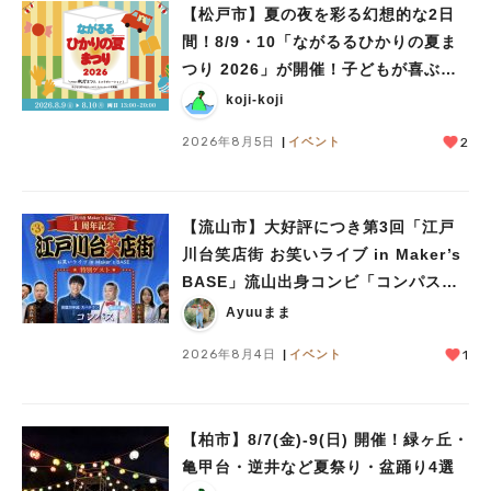
【松戸市】夏の夜を彩る幻想的な2日
間！8/9・10「ながるるひかりの夏ま
つり 2026」が開催！子どもが喜ぶワ
ークショップや限定ヒーローショーも
koji-koji
2026年8月5日
イベント
2
【流山市】大好評につき第3回「江戸
川台笑店街 お笑いライブ in Maker’s
BASE」流山出身コンビ「コンパス」
も登場！8/23（日）
Ayuuまま
2026年8月4日
イベント
1
【柏市】8/7(金)‐9(日) 開催！緑ヶ丘・
亀甲台・逆井など夏祭り・盆踊り4選