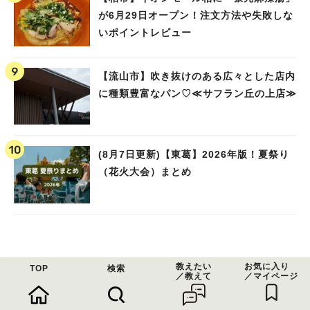
が6月29日オープン！注文方法や失敗しな
いポイントレビュー
【流山市】吹き抜けのある広々とした店内
に種類豊富なパン♡≪サフラン丘の上店≫
(8月7日更新)【東葛】2026年版！夏祭り
（花火大会）まとめ
教えたい
お気に入り
TOP
検索
／教えて
／マイページ