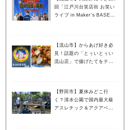
回「江戸川台笑店街 お笑い
ライブ in Maker’s BASE」
流山出身コンビ「コンパ
ス」も登場！8/23（日）
【流山市】からあげ好き必
見！話題の「とぅいとぅい
流山店」で揚げたてをテイ
クアウトしてみた♡
【野田市】夏休みどこ行
く？清水公園で国内最大級
アスレチック＆アクアベン
チャー！親子で一日遊び尽
くしレポ