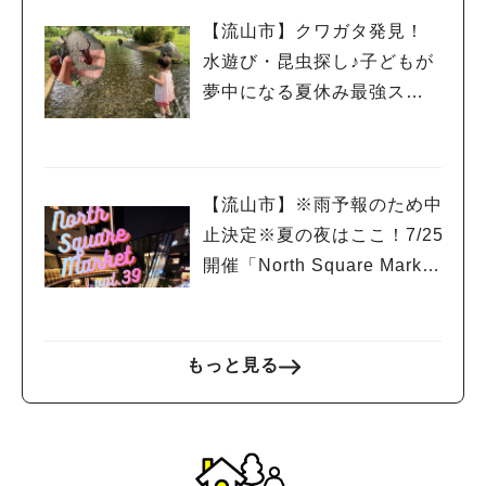
【流山市】クワガタ発見！
水遊び・昆虫探し♪子どもが
夢中になる夏休み最強スポ
ット「野々下水辺公園」
【流山市】※雨予報のため中
止決定※夏の夜はここ！7/25
開催「North Square Marke
t」絶品グルメと音楽ライブ
を楽しもう♪
もっと見る