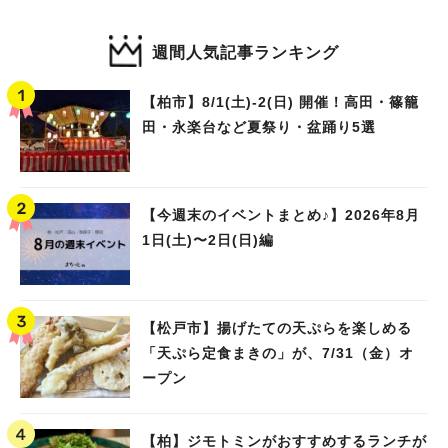
週間人気記事ランキング
【柏市】8/1(土)‐2(日) 開催！高田・篠籠
田・永楽台など夏祭り・盆踊り5選
【今週末のイベントまとめ♪】2026年8月
1日(土)〜2日(日)編
【松戸市】揚げたての天ぷらを楽しめる
「天ぷら定食まきの」が、7/31（金）オ
ープン
【柏】ジモトミンがおすすめするランチが