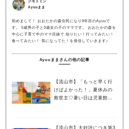
ジモトミン
Ayuuまま
初めまして！ おおたかの森住民になり9年目のAyuuで
す。 5歳男の子と0歳女の子のママです。 おおたかの森を
中心に子育て中のママ目線で 知りたい！行ってみたい！
食べてみたい！ 気になってた！を発信していきます♪
人気のキーワード
Ayuuままさんの他の記事
#ラーメン
#ショッピング
#カフェ
#スイーツ
#パン
#カレー
#柏駅
#イベント
#公園
#教えたい／教えて投稿記事
#教えたい/こんなの見つけた
【流山市】「もっと早く行
けばよかった！」夏休みの
救世主♡暑い日は児童館へ！
親子で初めて利用した「駒
木台児童館」レポート
【流山市】大好評につき第3