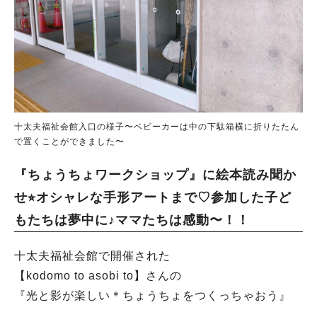
十太夫福祉会館入口の様子〜ベビーカーは中の下駄箱横に折りたたん
で置くことができました〜
『ちょうちょワークショップ』に絵本読み聞か
せ⭐︎オシャレな手形アートまで♡参加した子ど
もたちは夢中に♪ママたちは感動〜！！
十太夫福祉会館で開催された
【kodomo to asobi to】さんの
『光と影が楽しい＊ちょうちょをつくっちゃおう』