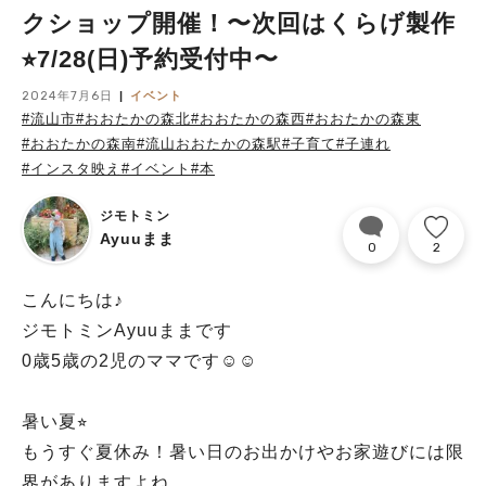
クショップ開催！〜次回はくらげ製作
⭐︎7/28(日)予約受付中〜
2024年7月6日
イベント
#流山市
#おおたかの森北
#おおたかの森西
#おおたかの森東
#おおたかの森南
#流山おおたかの森駅
#子育て
#子連れ
#インスタ映え
#イベント
#本
ジモトミン
Ayuuまま
0
2
こんにちは♪
ジモトミンAyuuままです
0歳5歳の2児のママです☺︎☺︎
暑い夏⭐︎
もうすぐ夏休み！暑い日のお出かけやお家遊びには限
界がありますよね