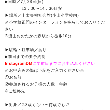
▶︎日時／7月28日(日)
13：30〜14：30目安
▶︎場所／十太夫福祉会館(小山小学校内)
※小学校正門のインターフォンを鳴らしてお入りくだ
さい
※流山おおたかの森駅から徒歩10分
▶︎駐輪・駐車場／あり
▶︎前日までの要予約制
InstagramDM
にて前日までにお申込みください
※お申込みの際は下記をご入力ください※
①お名前
②参加されるお子様の人数・年齢
③ご連絡先
▶︎対象／2.3歳くらい〜何歳でも♡