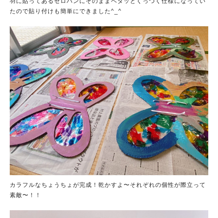
羽に貼ってあるセロハンにそのままペタッとくっつく仕様になってい
たので貼り付けも簡単にできました^_^
人気のキーワード
#ラーメン
#ショッピング
#カフェ
#スイーツ
#パン
#カレー
#柏駅
#イベント
#公園
#教えたい／教えて投稿記事
#教えたい/こんなの見つけた
カラフルなちょうちょが完成！乾かすよ〜それぞれの個性が際立って
素敵〜！！