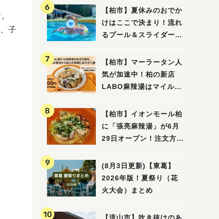
【柏市】夏休みのおでか
す。
けはここで決まり！流れ
、子
るプール＆スライダーに
大興奮♪「船戸市民プー
ル」を親子で満喫してき
【柏市】マーラータン人
ました！
気が加速中！柏の新店
LABO麻辣湯はマイルド
な感じ
【柏市】イオンモール柏
に「張亮麻辣湯」が6月
29日オープン！注文方法
や失敗しないポイントレ
ビュー
(8月3日更新)【東葛】
2026年版！夏祭り（花
火大会）まとめ
【流山市】吹き抜けのあ