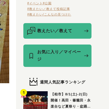
#イベント
#公園
#教えたい／教えて投稿記事
#教えたい/こんなの見つけた
教えたい／教えて
お気に入り／マイペー
ジ
週間人気記事ランキング
）
【柏市】8/1(土)‐2(日)
開催！高田・篠籠田・永
楽台など夏祭り・盆踊り