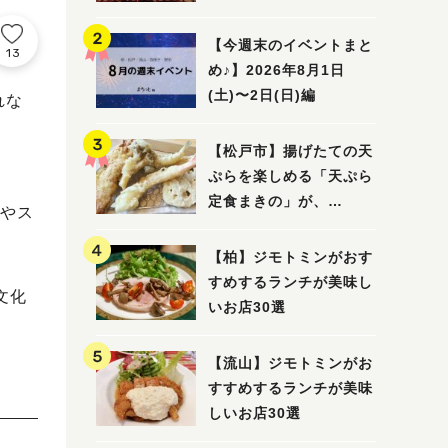
5選
【今週末のイベントまと
13
め♪】2026年8月1日
(土)〜2日(日)編
れな
【松戸市】揚げたての天
ぷらを楽しめる「天ぷら
定食まきの」が、
やス
7/31（金）オープン
【柏】ジモトミンがおす
すめするランチが美味し
文化
いお店30選
【流山】ジモトミンがお
すすめするランチが美味
しいお店30選