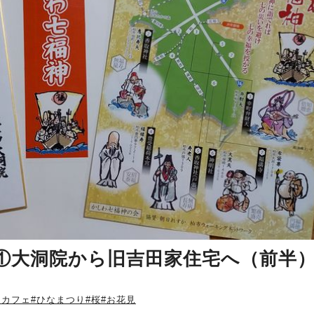
①大洞院から旧吉田家住宅へ（前半
家カフェ
#ひなまつり
#桜
#お花見