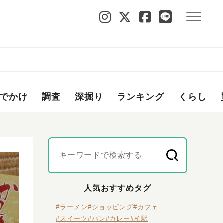
でかけ
調査
深掘り
ランキング
くらし
人気おすすめタグ
#ラーメン
#ショッピング
#カフェ
#スイーツ
#パン
#カレー
#柏駅