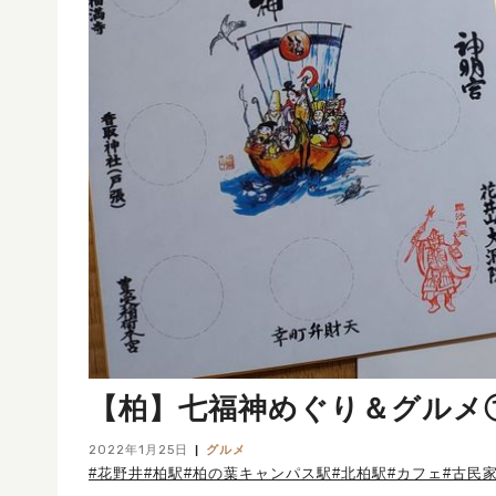
【柏】七福神めぐり＆グルメ
2022年1月25日
グルメ
#花野井
#柏駅
#柏の葉キャンパス駅
#北柏駅
#カフェ
#古民