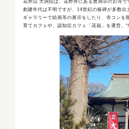
花井山 大洞院は、花野井にある曹洞宗のお寺で
創建年代は不明ですが、14世紀の板碑が多数出
ギャラリーで絵画等の展示をしたり、寺コンを
育てカフェや、認知症カフェ「花福」を運営。“