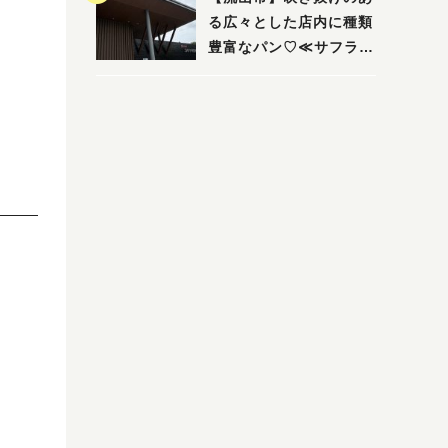
る広々とした店内に種類
豊富なパン♡≪サフラン
丘の上店≫