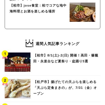
【柏市】jose食堂：柏でコアな地中
海料理とお酒を楽しめる場所
週間人気記事ランキング
【柏市】8/1(土)‐2(日) 開催！高田・篠籠
田・永楽台など夏祭り・盆踊り5選
【松戸市】揚げたての天ぷらを楽しめる
「天ぷら定食まきの」が、7/31（金）オ
ープン