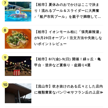
【柏市】夏休みのおでかけはここで決ま
り！流れるプール＆スライダーに大興奮
♪「船戸市民プール」を親子で満喫してき
ました！
【柏市】イオンモール柏に「張亮麻辣湯」
が6月29日オープン！注文方法や失敗しな
いポイントレビュー
【柏市】8/7(金)‐9(日) 開催！緑ヶ丘・亀
甲台・逆井など夏祭り・盆踊り4選
【流山市】吹き抜けのある広々とした店内
に種類豊富なパン♡≪サフラン丘の上店≫