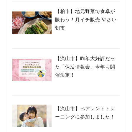
【柏市】地元野菜で食卓が
賑わう！月イチ販売 やさい
朝市
【流山市】昨年大好評だっ
た「保活情報会」今年も開
催決定！
【流山市】ペアレントトレ
ーニングに参加しました！