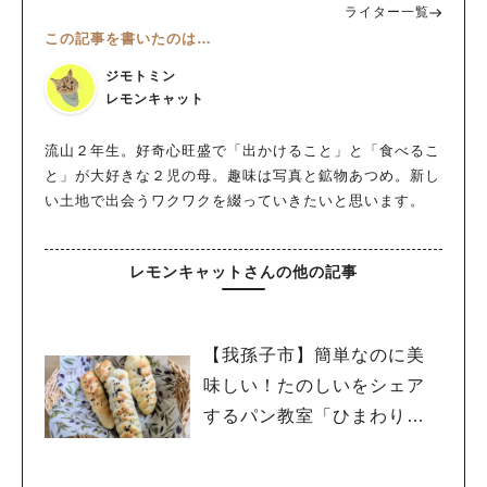
ライター一覧
この記事を書いたのは…
ジモトミン
レモンキャット
人気のキーワード
#ラーメン
#ショッピング
#カフェ
#スイーツ
#パン
#カレー
#柏駅
流山２年生。好奇心旺盛で「出かけること」と「食べるこ
#イベント
#公園
#教えたい／教えて投稿記事
と」が大好きな２児の母。趣味は写真と鉱物あつめ。新し
#教えたい/こんなの見つけた
い土地で出会うワクワクを綴っていきたいと思います。
レモンキャットさんの他の記事
【我孫子市】簡単なのに美
味しい！たのしいをシェア
するパン教室「ひまわりパ
ン」9/27・10/25