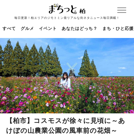
毎日更新！柏エリアのジモトミン発リアルな街ネタニュース毎日満載！
すべて
グルメ
イベント
あなたはどっち？
まち・ひと応援
【柏市】コスモスが徐々に見頃に～あ
けぼの山農業公園の風車前の花畑～