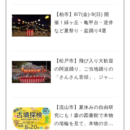
ワークショップや限定ヒー
ローショーも
【柏市】8/7(金)‐9(日) 開
催！緑ヶ丘・亀甲台・逆井
など夏祭り・盆踊り4選
【松戸市】飛び入り大歓迎
の阿波踊り、ご当地踊りの
「さんさん音頭」、ジャ
ズ、キッチンカーも！「小
金宿まつり」8/28-30開催！
【流山市】夏休みの自由研
究にも！森の図書館で本物
の埴輪を見て、本物の古墳