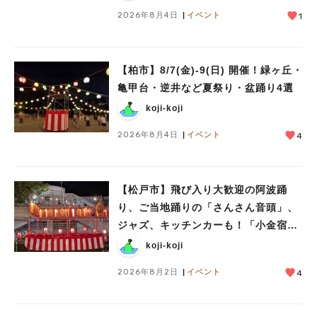
2026年8月4日
イベント
1
【柏市】8/7(金)‐9(日) 開催！緑ヶ丘・
亀甲台・逆井など夏祭り・盆踊り4選
koji-koji
2026年8月4日
イベント
4
【松戸市】飛び入り大歓迎の阿波踊
り、ご当地踊りの「さんさん音頭」、
ジャズ、キッチンカーも！「小金宿ま
つり」8/28-30開催！
koji-koji
2026年8月2日
イベント
4