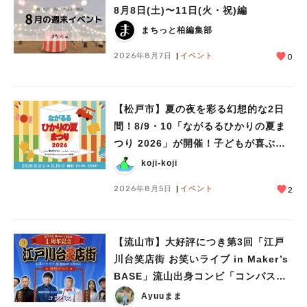
8月8日(土)〜11日(火・祝)編
まちっと柏編集部
2026年8月7日
イベント
0
【松戸市】夏の夜を彩る幻想的な2日
間！8/9・10「ながるるひかりの夏ま
つり 2026」が開催！子どもが喜ぶワ
ークショップや限定ヒーローショーも
koji-koji
2026年8月5日
イベント
2
【流山市】大好評につき第3回「江戸
川台笑店街 お笑いライブ in Maker’s
BASE」流山出身コンビ「コンパス」
も登場！8/23（日）
Ayuuまま