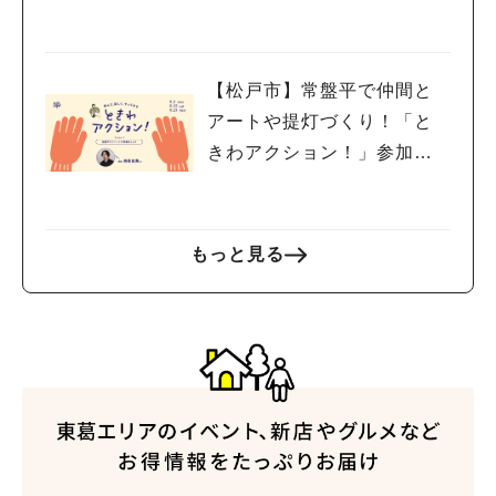
を探検しよう♪
【松戸市】常盤平で仲間と
アートや提灯づくり！「と
きわアクション！」参加者
募集中！8/2(日),22(土),23
(日)開催！
もっと見る
人気のキーワード
#ラーメン
#ショッピング
#カフェ
#スイーツ
#パン
#カレー
#柏駅
#イベント
#公園
#教えたい／教えて投稿記事