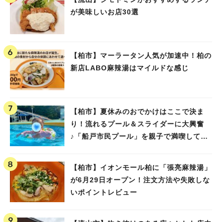
が美味しいお店30選
【柏市】マーラータン人気が加速中！柏の
新店LABO麻辣湯はマイルドな感じ
【柏市】夏休みのおでかけはここで決ま
り！流れるプール＆スライダーに大興奮
♪「船戸市民プール」を親子で満喫してき
ました！
【柏市】イオンモール柏に「張亮麻辣湯」
が6月29日オープン！注文方法や失敗しな
いポイントレビュー