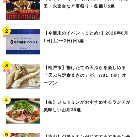
田・永楽台など夏祭り・盆踊り5選
【今週末のイベントまとめ♪】2026年8月
1日(土)〜2日(日)編
【松戸市】揚げたての天ぷらを楽しめる
「天ぷら定食まきの」が、7/31（金）オ
ープン
【柏】ジモトミンがおすすめするランチが
美味しいお店30選
【流山】ジモトミンがおすすめするランチ