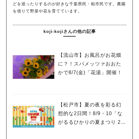
どを巡ったりするのが好きな千葉県民・柏市民です。農園
を借りて野菜や花を育てています。
koji-kojiさんの他の記事
【流山市】お風呂がお花畑
に？！スパメッツァおおた
かで8/7(金)「花湯」開催！
【松戸市】夏の夜を彩る幻
想的な2日間！8/9・10「な
がるるひかりの夏まつり 20
26」が開催！子どもが喜ぶ