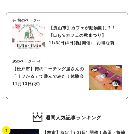
前のページへ
【流山市】カフェが動物園に？！
【Lily′sカフェの秋まつり】
11/3(日)4日(祝)開催♩ お得な前売
りチケットをGETしよう！チケット
完売直近！申込みはお早めに〜
次のページへ
【松戸市】街のコーチング屋さんの
「リフかる」で遊んでみた！体験会
11月13日(水)
週間人気記事ランキング
【柏市】8/1(土)‐2(日) 開催！高田・篠籠