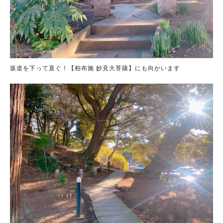
坂道を下って直ぐ！【柏布施 妙見大菩薩】にも向かいます