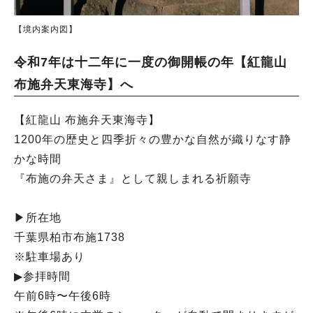
【境内案内図】
令和7年は十二年に一度の御開帳の年【紅龍山
布施弁天東海寺】へ
【紅龍山 布施弁天東海寺】
1200年の歴史と四季折々の豊かな自然が織りなす静
かな時間
『布施の弁天さま』として親しまれる祈願寺
▶︎所在地
千葉県柏市布施1738
※駐車場あり
▶︎参拝時間
午前6時〜午後6時