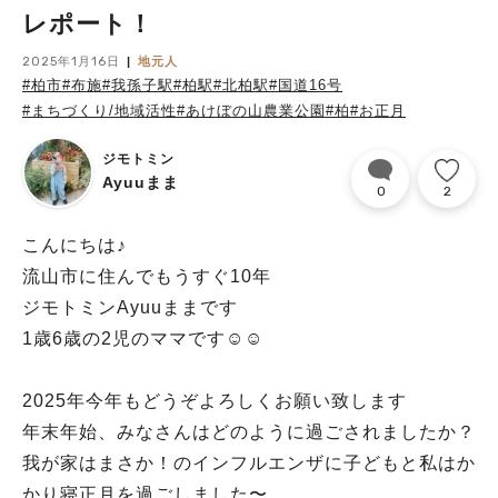
レポート！
2025年1月16日
地元人
#柏市
#布施
#我孫子駅
#柏駅
#北柏駅
#国道16号
#まちづくり/地域活性
#あけぼの山農業公園
#柏
#お正月
ジモトミン
Ayuuまま
0
2
こんにちは♪
流山市に住んでもうすぐ10年
ジモトミンAyuuままです
1歳6歳の2児のママです☺︎☺︎
2025年今年もどうぞよろしくお願い致します
年末年始、みなさんはどのように過ごされましたか？
我が家はまさか！のインフルエンザに子どもと私はか
かり寝正月を過ごしました〜