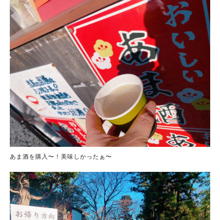
人気のキーワード
#ラーメン
#ショッピング
#カフェ
#スイーツ
#パン
#カレー
#柏駅
#イベント
#公園
#教えたい／教えて投稿記事
#教えたい/こんなの見つけた
あま酒を購入〜！美味しかったぁ〜