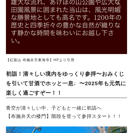
【紅龍山 布施弁天東海寺】HPより引用
初詣！清々しい境内をゆっくり参拝〜おみくじ
を引いて甘酒でホッと一息♩〜2025年も元気に
楽しく過ごすぞー！！
青空が清々しい中、子どもと一緒に初詣へ
【布施弁天の楼門】階段を登って参拝スタート！！