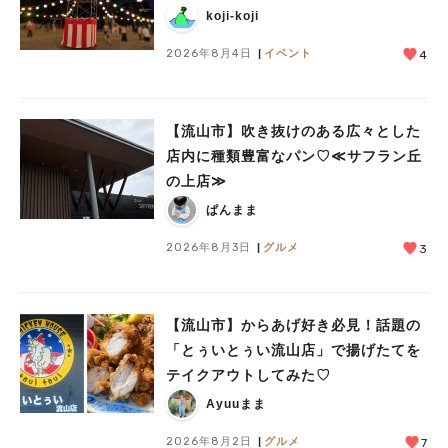
koji-koji
2026年8月4日
イベント
4
【流山市】吹き抜けのある広々とした
店内に種類豊富なパン♡≪サフラン丘
の上店≫
ぱんまま
2026年8月3日
グルメ
3
【流山市】からあげ好き必見！話題の
「とぅいとぅい流山店」で揚げたてを
テイクアウトしてみた♡
Ayuuまま
2026年8月2日
グルメ
7