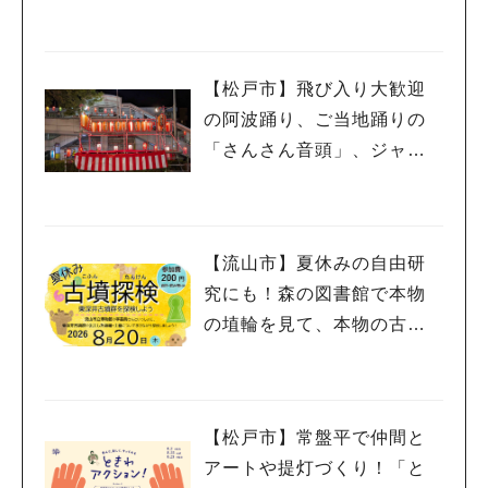
【松戸市】飛び入り大歓迎
の阿波踊り、ご当地踊りの
「さんさん音頭」、ジャ
ズ、キッチンカーも！「小
金宿まつり」8/28-30開催！
【流山市】夏休みの自由研
究にも！森の図書館で本物
の埴輪を見て、本物の古墳
を探検しよう♪
【松戸市】常盤平で仲間と
アートや提灯づくり！「と