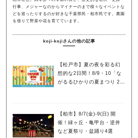
行事、メジャーなのからマイナーのまで様々なイベントな
どを巡ったりするのが好きな千葉県民・柏市民です。農園
を借りて野菜や花を育てています。
koji-kojiさんの他の記事
【松戸市】夏の夜を彩る幻
想的な2日間！8/9・10「な
がるるひかりの夏まつり 20
26」が開催！子どもが喜ぶ
ワークショップや限定ヒー
ローショーも
【柏市】8/7(金)‐9(日) 開
催！緑ヶ丘・亀甲台・逆井
など夏祭り・盆踊り4選