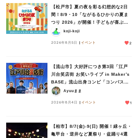
【松戸市】夏の夜を彩る幻想的な2日
間！8/9・10「ながるるひかりの夏ま
人気のキーワード
つり 2026」が開催！子どもが喜ぶワ
#ラーメン
#ショッピング
#カフェ
#スイーツ
#パン
#カレー
#柏駅
ークショップや限定ヒーローショーも
koji-koji
#イベント
#公園
#教えたい／教えて投稿記事
2026年8月5日
イベント
2
#教えたい/こんなの見つけた
【流山市】大好評につき第3回「江戸
川台笑店街 お笑いライブ in Maker’s
BASE」流山出身コンビ「コンパス」
も登場！8/23（日）
Ayuuまま
2026年8月4日
イベント
1
【柏市】8/7(金)‐9(日) 開催！緑ヶ丘・
亀甲台・逆井など夏祭り・盆踊り4選