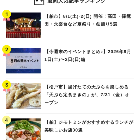
週間人気記事ランキング
【柏市】8/1(土)‐2(日) 開催！高田・篠籠
田・永楽台など夏祭り・盆踊り5選
【今週末のイベントまとめ♪】2026年8月
1日(土)〜2日(日)編
【松戸市】揚げたての天ぷらを楽しめる
「天ぷら定食まきの」が、7/31（金）オ
ープン
【柏】ジモトミンがおすすめするランチが
美味しいお店30選