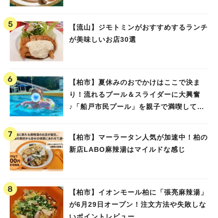
【流山】ジモトミンがおすすめするランチ
が美味しいお店30選
【柏市】夏休みのおでかけはここで決ま
り！流れるプール＆スライダーに大興奮
♪「船戸市民プール」を親子で満喫してき
ました！
【柏市】マーラータン人気が加速中！柏の
新店LABO麻辣湯はマイルドな感じ
【柏市】イオンモール柏に「張亮麻辣湯」
が6月29日オープン！注文方法や失敗しな
いポイントレビュー