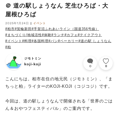
＠ 道の駅しょうなん 芝生ひろば・大
屋根ひろば
2025年1月24日
イベント
#柏市
#箕輪新田
#手賀沼ふれあいライン（国道356号線）
#まちづくり/地域活性
#体験
#ランチ
#カフェ
#テイクアウト
#イベント
#料理
#各国料理
#パン
#ベーカリー
#道の駅 しょうなん
#柏
ジモトミン
koji-koji
0
8
こんにちは。柏市在住の地元民（ジモトミン）、「ま
ちっと柏」ライターのKOJI-KOJI（コジコジ）です。
今回は、道の駅しょうなんで開催される「世界のごは
ん＆おやつフェスティバル」のご案内です。