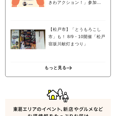
きわアクション！」参加者
募集中！8/2(日),22(土),23
(日)開催！
【松戸市】「とうもろこし
市」も！ 8/9・10開催「松戸
宿坂川献灯まつり」
もっと見る