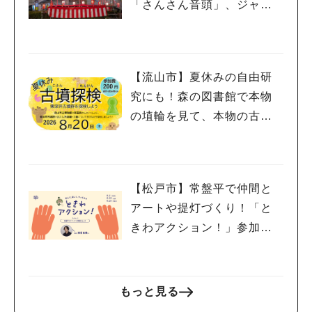
「さんさん音頭」、ジャ
ズ、キッチンカーも！「小
金宿まつり」8/28-30開催！
【流山市】夏休みの自由研
究にも！森の図書館で本物
の埴輪を見て、本物の古墳
を探検しよう♪
【松戸市】常盤平で仲間と
アートや提灯づくり！「と
きわアクション！」参加者
募集中！8/2(日),22(土),23
(日)開催！
もっと見る