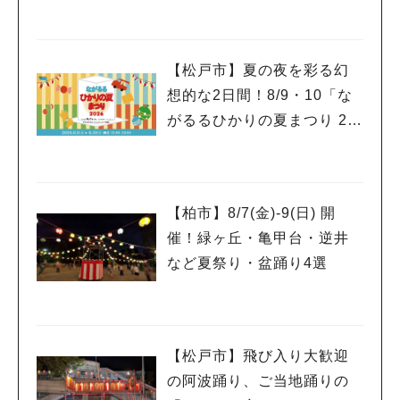
【松戸市】夏の夜を彩る幻
想的な2日間！8/9・10「な
がるるひかりの夏まつり 20
26」が開催！子どもが喜ぶ
ワークショップや限定ヒー
ローショーも
【柏市】8/7(金)‐9(日) 開
催！緑ヶ丘・亀甲台・逆井
など夏祭り・盆踊り4選
【松戸市】飛び入り大歓迎
の阿波踊り、ご当地踊りの