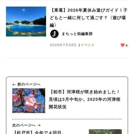
【東葛】2026年夏休み遊びガイド！子
どもと一緒に何して過ごす？〈遊び場
編〉
まちっと柏編集部
2026年7月23日
イベント
4
前のページへ
【柏市】河津桜が咲き始めました！
見頃は3月中旬か。2025年の河津桜
開花状況
次のページへ
【松戸市】今年で４回目。