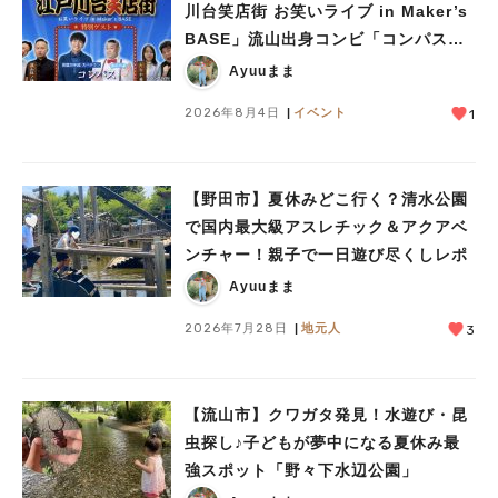
川台笑店街 お笑いライブ in Maker’s
BASE」流山出身コンビ「コンパス」
も登場！8/23（日）
Ayuuまま
2026年8月4日
イベント
1
【野田市】夏休みどこ行く？清水公園
で国内最大級アスレチック＆アクアベ
ンチャー！親子で一日遊び尽くしレポ
Ayuuまま
2026年7月28日
地元人
3
人気のキーワード
#ラーメン
#ショッピング
#カフェ
#スイーツ
#パン
#カレー
#柏駅
#イベント
#公園
#教えたい／教えて投稿記事
【流山市】クワガタ発見！水遊び・昆
#教えたい/こんなの見つけた
虫探し♪子どもが夢中になる夏休み最
強スポット「野々下水辺公園」