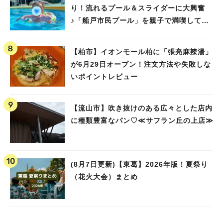
り！流れるプール＆スライダーに大興奮
♪「船戸市民プール」を親子で満喫してき
ました！
【柏市】イオンモール柏に「張亮麻辣湯」
が6月29日オープン！注文方法や失敗しな
いポイントレビュー
【流山市】吹き抜けのある広々とした店内
に種類豊富なパン♡≪サフラン丘の上店≫
(8月7日更新)【東葛】2026年版！夏祭り
（花火大会）まとめ