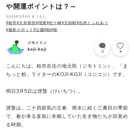
や開運ポイントは？～
2025年3月4日
くらし
#柏市
#大井新田
#増尾
#松ケ崎
#北柏駅
#自然とふれあう
#撮影スポット
#公園
#柏
#桜
ジモトミン
koji-koji
0
4
こんにちは。柏市在住の地元民（ジモトミン）、「ま
ちっと柏」ライターのKOJI-KOJI（コジコジ）です。
明日3月5日は啓蟄（けいちつ）。
啓蟄は、二十四節気の立春、雨水に続く三番目の季節
で、春が来る直前に冬眠していた生き物たちが目覚め
る時期。