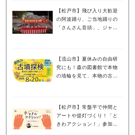
【松戸市】飛び入り大歓迎
の阿波踊り、ご当地踊りの
「さんさん音頭」、ジャ
ズ、キッチンカーも！「小
金宿まつり」8/28-30開催！
【流山市】夏休みの自由研
究にも！森の図書館で本物
の埴輪を見て、本物の古墳
を探検しよう♪
【松戸市】常盤平で仲間と
アートや提灯づくり！「と
きわアクション！」参加者
募集中！8/2(日),22(土),23