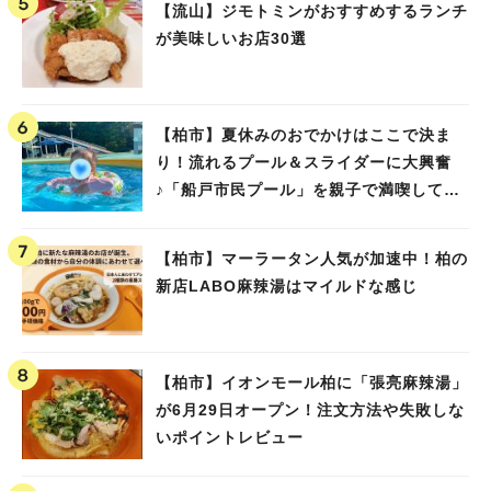
【流山】ジモトミンがおすすめするランチ
が美味しいお店30選
【柏市】夏休みのおでかけはここで決ま
り！流れるプール＆スライダーに大興奮
♪「船戸市民プール」を親子で満喫してき
ました！
【柏市】マーラータン人気が加速中！柏の
新店LABO麻辣湯はマイルドな感じ
【柏市】イオンモール柏に「張亮麻辣湯」
が6月29日オープン！注文方法や失敗しな
いポイントレビュー