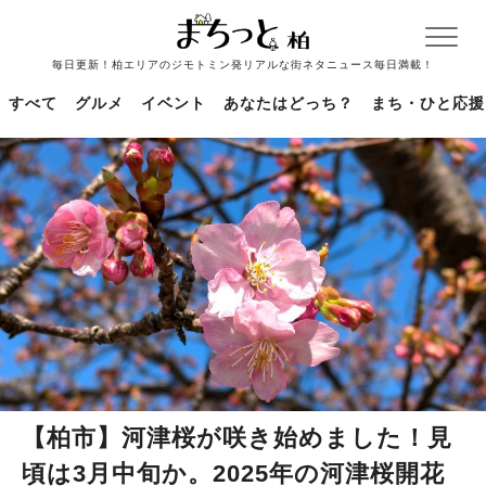
毎日更新！柏エリアのジモトミン発リアルな街ネタニュース毎日満載！
すべて
グルメ
イベント
あなたはどっち？
まち・ひと応援
【柏市】河津桜が咲き始めました！見
頃は3月中旬か。2025年の河津桜開花