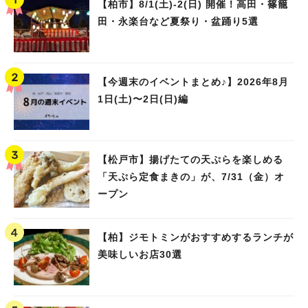
【柏市】8/1(土)‐2(日) 開催！高田・篠籠
田・永楽台など夏祭り・盆踊り5選
【今週末のイベントまとめ♪】2026年8月
1日(土)〜2日(日)編
【松戸市】揚げたての天ぷらを楽しめる
「天ぷら定食まきの」が、7/31（金）オ
ープン
【柏】ジモトミンがおすすめするランチが
美味しいお店30選