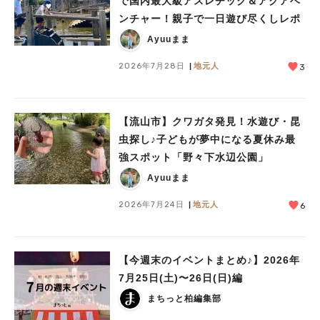
で国内最大級アスレチック＆アクアベ
ンチャー！親子で一日遊び尽くしレポ
Ayuuまま
2026年7月28日
地元人
3
【流山市】クワガタ発見！水遊び・昆
虫探し♪子どもが夢中になる夏休み最
強スポット「野々下水辺公園」
Ayuuまま
2026年7月24日
地元人
6
人気のキーワード
#ラーメン
#ショッピング
#カフェ
#スイーツ
#パン
#カレー
#柏駅
#イベント
#公園
#教えたい／教えて投稿記事
【今週末のイベントまとめ♪】2026年
#教えたい/こんなの見つけた
7月25日(土)〜26日(日)編
まちっと柏編集部