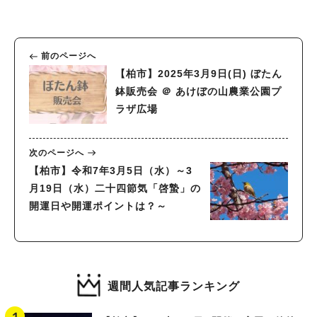
前のページへ
【柏市】2025年3月9日(日) ぼたん
鉢販売会 ＠ あけぼの山農業公園プ
ラザ広場
次のページへ
【柏市】令和7年3月5日（水）～3
月19日（水）二十四節気「啓蟄」の
開運日や開運ポイントは？～
週間人気記事ランキング