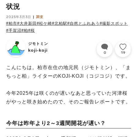
状況
2025年3月3日
調査
#柏市
#大井新田
#松ケ崎
#北柏駅
#自然とふれあう
#撮影スポット
#手賀沼
#柏
#桜
ジモトミン
koji-koji
0
19
こんにちは。柏市在住の地元民（ジモトミン）、「ま
ちっと柏」ライターのKOJI-KOJI（コジコジ）です。
今年2025年は咲くのが遅いなあと思っていた河津桜
がやっと咲き始めたので、そのご報告レポートです。
今年は昨年より2～3週間開花が遅い？