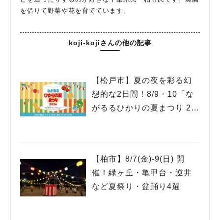
を借りて野菜や花を育てています。
koji-kojiさんの他の記事
【松戸市】夏の夜を彩る幻
想的な2日間！8/9・10「な
がるるひかりの夏まつり 20
26」が開催！子どもが喜ぶ
ワークショップや限定ヒー
ローショーも
【柏市】8/7(金)‐9(日) 開
催！緑ヶ丘・亀甲台・逆井
など夏祭り・盆踊り4選