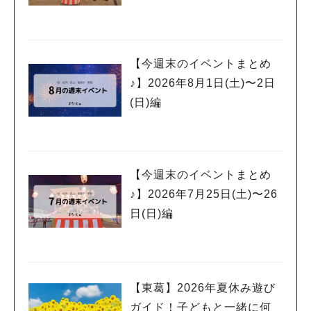
【今週末のイベントまとめ
♪】2026年8月1日(土)〜2日
(日)編
【今週末のイベントまとめ
人気のキーワード
♪】2026年7月25日(土)〜26
#ラーメン
#ショッピング
#カフェ
#スイーツ
#パン
#カレー
#柏駅
#イベント
#公園
#教えたい／教えて投稿記事
日(日)編
#教えたい/こんなの見つけた
【東葛】2026年夏休み遊び
ガイド！子どもと一緒に何