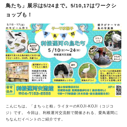
登場 お子さん連れでもしっかり楽しめますよ 「ちょっと散歩が
鳥たち」展示は5/24まで。5/10,17はワークシ
てら」でも、 「がっつり食べ歩き」でも大歓迎 顔なじみのお店
ョップも！
の新しい一面に出会えるかも。 開催概要 開催日：2026年5月17
日（日） 開催時間：11:00～19:30（小雨決行） 場所：南柏商店
会サンロード通り 情報元：なんかし感謝祭２０２６特設ページ -
南柏商店会（千葉県柏市） 11:00～19:30：商店会・キッチンカ
ー出店、特設フードコート 11:00～15:00：N-1グランプリ（メ
ニュー販売と投票） 11:00～16:30頃：おさるショー【昼の部】
（麺王横駐車場にて） 17:30～19:30頃：おさるショー【夜の
部】（五輪警備保障駐車場にて） 17:30～19:15：「ミニ輪踊
り」（※雨天中止） いつもの南柏で、ちょっと特別な一日を。
ご家族で、お友達と、ぜひふらっと遊びに来てください。
こんにちは。「まちっと柏」ライターのKOJI-KOJI（コジコ
ジ）です。 今回は、利根運河交流館で開催される、愛鳥週間に
ちなんだイベントのご紹介です。