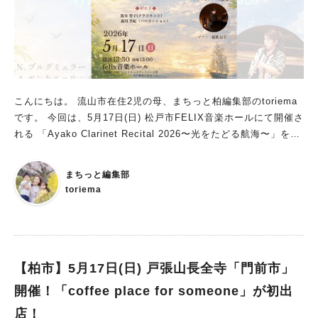
こんにちは。 流山市在住2児の母、まちっと柏編集部のtoriema
です。 今回は、5月17日(日) 松戸市FELIX音楽ホールにて開催さ
れる 「Ayako Clarinet Recital 2026〜光をたどる航海〜」をご
紹介します。 “出会いと再会”をテーマにした今回のリサイタル。
クラリネットのやさしい音色とともに、まるで物語を旅するよう
まちっと編集部
な時間を楽しめる演奏会となっています。 「出会いと再会」が
toriema
テーマのクラリネットリサイタル 今回の演奏会は、 「Ayako Cl
arinet Recital 2026～光をたどる航海～」。 “出会いと再会の物
語”をテーマに、 クラリネットを中心としたさまざまな楽曲が披
露されます。 クラリネット・ピアノ・パーカッションによるゲ
スト演奏も予定されていて、 彩り豊かなステージが楽しめそう
【柏市】5月17日(日) 戸張山長全寺「門前市」
です。 出演する大橋綾子さんは、流山市でも活動するクラリネ
開催！「coffee place for someone」が初出
ット奏者。 地域で活動する音楽家のみなさんによる、特別な演
店！
奏会となっています。 イベント概要 【Ayako Clarinet Recital