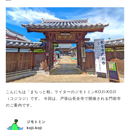
2026 ～光をたどる航海～】 ■開催日 2026年5月17日（日） ■時
間 開場 13:00 開演 13:30 ■会場 felix音楽ホール （千葉県松戸
市松戸1239 ユキドレスビル5階） ■入場料 一般：3,000円 学
生：2,000円 ■予約方法 申し込みフォームまたは電話（090-526
3-6010）にて申し込み 主催者「大橋 綾子さん」よりまちっと
柏の読者さんへのメッセージ クラリネットと共に歩み35年が経
ちます。 これまで積み重ねてきた時間、出会ってきた音楽を最
大限に表現したいと思います。 皆様にとって心に残る時間とな
りましたら幸いです。 大橋 メッセージありがとうございます。
クラリネットを中心としたさまざまな音色が聴ける演奏会。 気
になる方はぜひ行かれてみてくださいね。
こんにちは「まちっと柏」ライターのジモトミンKOJI-KOJI
（コジコジ）です。 今回は、戸張山長全寺で開催される門前市
のご案内です。
ジモトミン
koji-koji