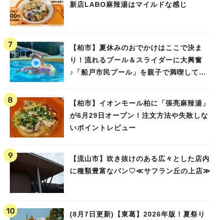
新店LABO麻辣湯はマイルドな感じ
【柏市】夏休みのおでかけはここで決ま
り！流れるプール＆スライダーに大興奮
♪「船戸市民プール」を親子で満喫してき
ました！
【柏市】イオンモール柏に「張亮麻辣湯」
が6月29日オープン！注文方法や失敗しな
いポイントレビュー
【流山市】吹き抜けのある広々とした店内
に種類豊富なパン♡≪サフラン丘の上店≫
(8月7日更新)【東葛】2026年版！夏祭り