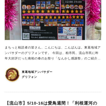
まちっと柏読者の皆さん、こんにちは、こんばんは。東葛地域ア
ンバサダーのグリフォンです。 今回は、柏市民、流山市民に昨
年大好評だった南柏の春のお祭り「なんかし感謝祭」のご紹介で
す！ 今年もやります！なんかし感謝祭 毎年楽しみにしている方
も多いはず…！。 南柏商店会の「なんかし感謝祭」が、今年も
東葛地域アンバサダー
帰ってきます なんかし感謝祭チラシ 今回はさらにパワーアップ
グリフォン
して、いつものお店に加えてキッチンカーもずらり！ 南柏のま
ちが“おいしい”でいっぱいになる一日です。 そして今回の目玉
も… 東葛地域の食材を使った創作料理バトル「N-1グランプ
リ」！ 地元のお店や料理人さんたちが本気で挑戦 食べた人の一
票でグランプリが決まります！ さらに今回は「さる軍団」も初
【流山市】5/10-16は愛鳥週間！「利根運河の