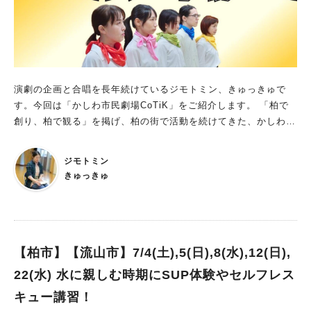
演劇の企画と合唱を長年続けているジモトミン、きゅっきゅで
す。今回は「かしわ市民劇場CoTiK」をご紹介します。 「柏で
創り、柏で観る」を掲げ、柏の街で活動を続けてきた、かしわ市
民劇場CoTiK。団員の入れ替わりがありつつも、旗揚げから今年
で19年目を迎えます。 7/4(土)・7/5(日)にアミュゼ柏1階プラザ
ジモトミン
での夏公演を控えた、代表の伊藤さんにお話を伺いました。 ※
きゅっきゅ
トップ画像はかしわ市民劇場CoTiKより提供
【柏市】【流山市】7/4(土),5(日),8(水),12(日),
22(水) 水に親しむ時期にSUP体験やセルフレス
キュー講習！