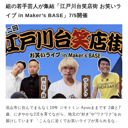
律1,000円割引。 内容：出演者によるトーク「室内楽の世界へよ
組の若手芸人が集結「江戸川台笑店街 お笑いラ
うこそ」と、コントラバス・ピアノによるミニコンサート 申込
イブ in Maker’s BASE」7/5開催
方法：ホール窓口または専用フォーム 演奏家プロフィール ♪ 幣
隆太朗〈コントラバス〉 1999年東京藝術大学入学。2001年ヴュ
ルツブルク音楽大学入学。2005年同大学ディプロマ試験を最高
得点で卒業、同大学院マスターコースに入学。 同年ベルリン国
立歌劇場オーケストラ（シュターツカペレ・ベルリン）のアカデ
ミー試験に合格。2007年SWR交響楽団（旧シュトゥットガルト
放送交響楽団）に入団。2010年よりサイトウ・キネン・オーケ
ストラのメンバーとして公演に参加。2014年ルートヴィヒ・チ
ェンバー・プレイヤーズ結成。現在最も注目を集めているコント
ラバス奏者の一人である。 ♪ 秋元 孝介〈ピアノ〉 2018年、ト
リオのピアニストとして、第67回ARDミュンヘン国際音楽コン
クール・ピアノ三重奏部門で日本人初の優勝。そのほか、第10回
パデレフスキ国際ピアノコンクール特別賞など受賞多数。東京藝
術大学音楽学部を首席で卒業後、同大学院音楽研究科修士課程を
経て博士後期課程を修了し、博士号を取得。明治安田クオリティ
流山市に住んでまもなく10年 ジモトミン Ayuuままです 2歳と7
オブライフ文化財団海外音楽研修生としてミュンヘン音楽演劇大
歳、にぎやかな2児を育てながら、地元の“好き”や“ワクワク”をお
学大学院に留学したほか、サントリーホール室内楽アカデミーで
届けしています 「こんなに近くでお笑いライブが見られるなん
も研鑽を積んだ。 世界を舞台に活躍するお二人の演奏やお話
て！」 前回開催された 「江戸川台笑店街 お笑いライブ in Mak