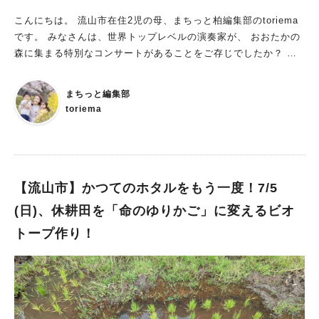
こんにちは。 流山市在住2児の母、まちっと柏編集部のtoriema
です。 みなさんは、世界トップレベルの演奏家が、 おおたかの
森に集まる特別なコンサートがあることをご存じでしたか？ わ
たしも今回初めて知ったのですが、 国内外で活躍する演奏家た
ちが、この日のために流山へ集結するそうなんです！！ そんな
まちっと編集部
特別なコンサートを、もっと気軽に楽しめるプレイベント「おお
toriema
たかの森プレミアムサロン」が7月5日（日）に開催されます。
今回は、その魅力をご紹介します♪ 世界トップレベルの演奏家
が、おおたかの森に！？ 今回ご紹介する「おおたかの森スーパ
ー・アンサンブル」は、国内外で活躍する世界トップレベルの演
奏家たちが、おおたかの森に集結する特別なコンサートです。
【流山市】かつてのホタルをもう一度！7/5
出演するのは、それぞれ世界の第一線で活躍する演奏家ばかり。
(日)、休耕田を「命のゆりかご」に変えるビオ
普段は国内外のさまざまな舞台で活躍する皆さんが、この日のた
トープ作り！
めに流山へ集まります。 「こんな豪華な演奏を地元で楽しめる
なんて！」 そう感じたのは、わたしだけではないはず。 クラシ
ックがお好きな方はもちろん、 「普段あまりクラシックを聴く
機会がない」という方にも、 ぜひ知っていただきたいイベント
です。 ▶︎おおたかの森スーパー・アンサンブルの紹介（チラシ
①・② ） 演奏家を知ることで音楽はもっと面白くなる♪ 7月5