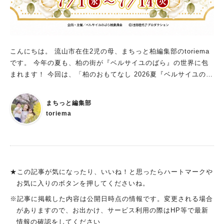
とほどけるようなひとときを過ごしてみませんか？ 気になった
示会、交流イベントなど、地域の新しい挑戦が次々と生まれてい
方は、ぜひ「おおたかの森プレミアムサロン」をチェックしてみ
る注目スポットです 一般社団法人 流山家守舎とは？ 一般社団法
てくださいね♪ ※画像は「スターツおおたかの森ホール」より提
人 流山家守舎は、 空き家や空き店舗などの地域資源を活用しな
供
がら、人と人、人とまちをつなぐ活動を行っている団体です 江
戸川台エリアを中心に、 地域に新しい魅力や賑わいを生み出す
こんにちは。 流山市在住2児の母、まちっと柏編集部のtoriema
取り組みを数多く展開 今回の「江戸川台笑店街」も、 地域をも
です。 今年の夏も、柏の街が『ベルサイユのばら』の世界に包
っと面白くしたいという想いから生まれた企画です 第2回 江戸
まれます！ 今回は、「柏のおもてなし 2026夏『ベルサイユのば
川台笑店街 お笑いライブ in Maker’s BASE〜イベント概要〜
ら』コラボ in 柏 ～巡る・食べる～」 が、7月1日（水）から14
【開催日】 2026年7月5日（日） 【時間】 OPEN 17:00 START
日（火）まで開催されることになりました。 ベルばらファンは
まちっと編集部
17:30 【会場】 江戸川台 Maker’s BASE 千葉県流山市江戸川台
もちろん、「柏でちょっと特別なおでかけを楽しみたい」という
toriema
東2丁目25 201号 （江戸川台駅東口より徒歩約1分） 【料金】
方にもおすすめのイベントになっています。 柏の街が「ベルば
前売 1,000円 当日 1,500円 ※小学生以下のお子さまは、 保護者
ら」一色に！ 柏市ゆかりの漫画家・池田理代子氏の人気作品
1名につき2名まで無料 【前売り予約】 ★予約フォームはこちら
『ベルサイユのばら』をテーマに、市内の飲食店やホテル、神
席数には限りがあります 前回は満員御礼となった人気イベント
社、商業施設などが連携。 期間中は、各店舗で作品をイメージ
のため、気になる方はお早めのお申し込みがおすすめです！ 出
した限定メニューやオリジナルグッズ、フォトスポットなどが登
★この記事が気になったり、いいね！と思ったらハートマークや
演芸人紹介 今回も個性豊かな芸人さんたちが大集合！ 流山狂ノ
場します。 お店ごとに違った楽しみ方ができるので、「今日は
お気に入りのボタンを押してくださいね。
詩 流山市出身！ 地元を代表するコンビとして今回も出演！ サッ
どこへ行こう？」と考えながら街を巡るのも、このイベントなら
※記事に掲載した内容は公開日時点の情報です。変更される場合
トゥ アゲノ勘太 アイス芸人 たかたか ガチ恋サイリウム しんち
ではの魅力です。 編集部がおすすめする「ベルばら in 柏」の
がありますので、お出かけ、サービス利用の際はHP等で最新
ゃん 流川ドッグス マダックス カリットジューシー 高橋/長岡 セ
楽しみ方 ♪ ① まずは「まるっと柏」でイベント情報をチェック
情報の確認をしてください
ールスマンかの んぱ新革命 鈴木秀治/高嶋一輝 前回とはまた違
柏駅近くの観光案内所「まるっと柏」では、 イベント情報の案