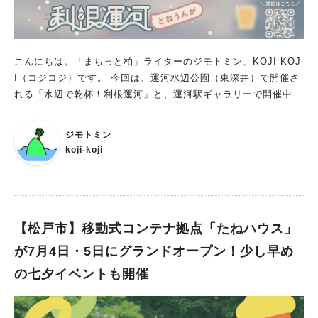
こんにちは。「まちっと柏」ライターのジモトミン、KOJI-KOJ
I（コジコジ）です。 今回は、運河水辺公園（東深井）で開催さ
れる「水辺で乾杯！利根運河」と、運河駅ギャラリーで開催中の
「運がいい！七夕飾り」のご案内です。
ジモトミン
koji-koji
【松戸市】移動式コンテナ拠点「たねハウス」
が7月4日・5日にグランドオープン！少し早め
の七夕イベントも開催