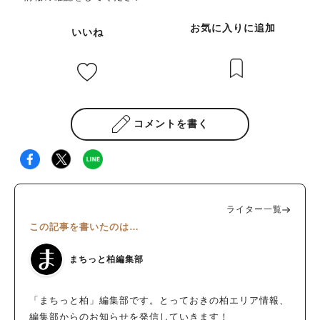
った顔ぶれも加わり、 さらにパワーアップした笑店街になりそ
内や7月1日から再配布予定の『ベルサイユのばらマンホールカー
お気に入りに追加
うです！ ※各芸人さんの詳しいプロフィールは、流山家守舎Inst
いいね
ド』を受け取ることができます。 街歩きのスタート地点にもぴ
agramで紹介予定です ぜひチェックしてみてください♩ ★一般
ったりの場所です。 ▼関連記事 「ベルサイユのばら」マンホー
社団法人 流山家守舎 Instagram⁠ 江戸川台の夜を、思いっきり
ルカード配布場所案内 ② 柏神社で特別な御朱印を イベント参
笑おう！ 友達と 家族と おひとりでも 笑いは人と人をつなぎ、
加施設の一つである柏神社では、ベルばらデザインの御朱印も登
まちをもっと楽しくしてくれるもの テレビでは味わえない距離
場予定。 街歩きの記念としてゲットしてみませんか？ ▼関連記
感で、 芸人さんたちの熱量を感じながら思い切り笑える夜☆
事 柏神社×ベルサイユのばらの御朱印紹介 ③ ベルばら気分で
コメントを書く
「最近たくさん笑ってないかも」 そんな方にもぜひおすすめし
ランチ＆カフェタイム 参加店舗では、それぞれ趣向を凝らした
たいイベントです 未来のスターが生まれる瞬間に立ち会えるか
限定メニューが登場するそうです。 ホテルのアフタヌーンティ
もしれない、江戸川台だけの特別なお笑いライブ！！ 7月5日は
ーやレストランのコラボメニュー、カフェスイーツなど、作品の
ぜひ、 Maker’s BASEで笑顔あふれる夜を過ごしてみません
世界観を味わうことができます。 ▼参加店舗の関連記事 ・
か？♩
【開店】中国料理 文菜華★待ってた！あの名店がグランドオー
ライター一覧
プン@柏 ・【柏】モンカフェ バイ ラトリエ モンシェフ🍰すて
この記事を書いたのは…
きなケーキ屋さんのおすすめランチ🌟 ・【柏の葉】スムージー
と木と本と。オモイでつながる！「グリューン」OPEN！ ・
まちっと柏編集部
【柏市】柏の葉キャンパスでフレンチのシェフがつくる黄金のス
ープ！らーめん【rassiette】 ④ オリジナルグッズを探す楽し
みも♪ イベント限定グッズも見逃せません。 お気に入りを探し
「まちっと柏」編集部です。とっておきの柏エリア情報、
ながら巡る時間は、まるで宝探しのよう。 ベルばらファンには
編集部からのお知らせを発信していきます！