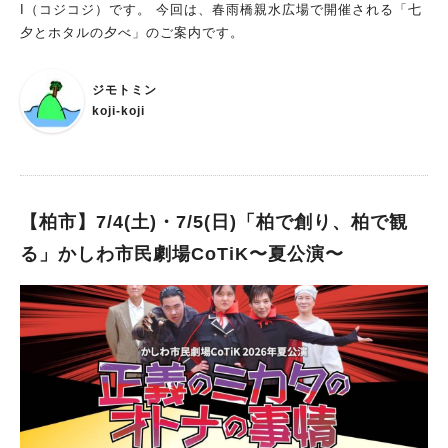
I（コジコジ）です。 今回は、春雨橋親水広場で開催される「七
夕とホタルの夕べ」のご案内です。
ジモトミン
koji-koji
【柏市】7/4(土)・7/5(日)「柏で創り、柏で観
る」かしわ市民劇場CoTiK〜夏公演〜