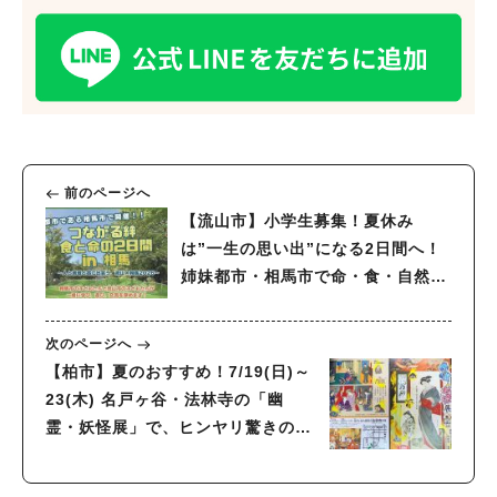
前のページへ
【流山市】小学生募集！夏休み
は”一生の思い出”になる2日間へ！
姉妹都市・相馬市で命・食・自然を
学ぶキャンプ開催【8/1〜2】
次のページへ
【柏市】夏のおすすめ！7/19(日)～
23(木) 名戸ヶ谷・法林寺の「幽
霊・妖怪展」で、ヒンヤリ驚きの魑
魅魍魎（ちみもうりょう）の世界を
のぞいてみない？（入場無料）