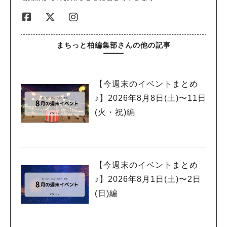
もちろん、コレクション好きな方にもおすすめです。 ⑤ 柏の
街をゆっくり散策しよう 柏駅周辺だけでなく、柏の葉エリアに
も参加店舗があります。 マンホールは3ヶ所あるので、一日かけ
て街歩きを楽しむのもおすすめ。 普段はなかなか立ち寄らない
まちっと柏編集部さんの他の記事
お店との新しい出会いがあるかもしれません。 「次はどのお店
へ行こう？」 「限定メニューも気になる！」 「御朱印も欲し
い！」 そんなワクワクが詰まった2週間。 ベルばらの世界観を
【今週末のイベントまとめ
楽しみながら、柏の街の新たな魅力にも出会えるイベントです。
♪】2026年8月8日(土)〜11日
お気に入りのお店を巡ったり、グルメを味わったり、思い出に残
る一枚を写真に収めたり…。 この夏だけの特別な街歩きを、ぜ
(火・祝)編
ひ楽しんでみてくださいね。
人気のキーワード
#ラーメン
#ショッピング
#カフェ
#スイーツ
#パン
#カレー
#柏駅
【今週末のイベントまとめ
#イベント
#公園
#教えたい／教えて投稿記事
♪】2026年8月1日(土)〜2日
#教えたい/こんなの見つけた
(日)編