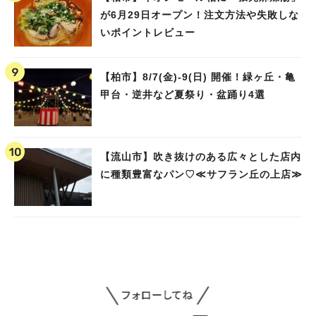
が6月29日オープン！注文方法や失敗しな
いポイントレビュー
【柏市】8/7(金)‐9(日) 開催！緑ヶ丘・亀
甲台・逆井など夏祭り・盆踊り4選
【流山市】吹き抜けのある広々とした店内
に種類豊富なパン♡≪サフラン丘の上店≫