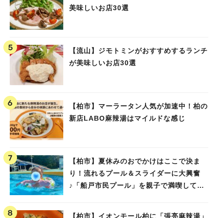
美味しいお店30選
【流山】ジモトミンがおすすめするランチ
が美味しいお店30選
【柏市】マーラータン人気が加速中！柏の
新店LABO麻辣湯はマイルドな感じ
【柏市】夏休みのおでかけはここで決ま
り！流れるプール＆スライダーに大興奮
♪「船戸市民プール」を親子で満喫してき
ました！
【柏市】イオンモール柏に「張亮麻辣湯」