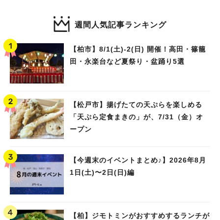
週間人気記事ランキング
【柏市】8/1(土)‐2(日) 開催！高田・篠籠
田・永楽台など夏祭り・盆踊り5選
【松戸市】揚げたての天ぷらを楽しめる
「天ぷら定食まきの」が、7/31（金）オ
ープン
【今週末のイベントまとめ♪】2026年8月
1日(土)〜2日(日)編
【柏】ジモトミンがおすすめするランチが