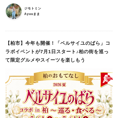
を、 こんなに近い距離で楽しめる機会はなかなかありません。
er’s BASE」は、立ち見が出るほどの大盛況！ 会場いっぱいに
ジモトミン
「おおたかの森プレミアムサロン」ならではの魅力です。 プレ
笑い声が響き渡り、江戸川台の夜が笑顔で包まれました 流山市
Ayuuまま
ミアムサロンに参加すると、本公演がもっと楽しみに！ プレミ
出身コンビ 流山狂ノ詩（ながれやまきょうのうた）をはじめ、
アムサロンの参加費は1,000円。 さらに、9月27日（土）開催の
若手芸人たちによる熱いネタの数々に大盛り上がり！ そして早
「おおたかの森スーパー・アンサンブル」のチケットを購入する
くも、第2回の開催が決定しました！ テレビで見るお笑いも楽し
と、 プレミアムサロン参加費1,000円分が割引されます。 つま
いけれど、 目の前で繰り広げられるライブの臨場感は別格！！
り、本公演へ足を運ぶ予定の方にとっては、 プレミアムサロン
芸人さんの表情や息づかい、 会場全体が一体となるライブなら
【柏市】今年も開催！「ベルサイユのばら」コ
を実質無料で楽しめるという嬉しい特典付き♪ まずはプレイベン
ではの空気感 もしかしたら数年後、 テレビで大活躍する芸人さ
ラボイベントが7月1日スタート♪柏の街を巡っ
トで演奏家や音楽の魅力に触れ、その感動を本公演でさらに深く
んを 「あの時、江戸川台で見たんだよ！」 なんて日が来るかも
味わう…。 そんな楽しみ方ができるのも、この企画ならではで
て限定グルメやスイーツを楽しもう
しれません 未来のスターに出会えるかも！？ 笑いが生まれる特
すね。 「こんな贅沢、流山だけかも。」世界レベルの音楽をも
別な夜をご紹介します！ 会場の熱気や笑いに包まれた様子は、
っと身近に 世界トップレベルの演奏家による音楽を、こんなに
江戸川台 Maker’s BASE Instagramでも紹介されています 当日
身近で楽しめる機会が流山にあることに驚きました。 実は、こ
の雰囲気が気になる方はぜひチェックしてみてください♩ ★Inst
の演奏家の組み合わせで聴けるのは、おおたかの森だけ。 ここ
agramはこちら 江戸川台 Maker's BASE Instagram⁠ 「江戸川
でしか味わえない特別な音楽体験が待っています。 わたし自
台 Maker’s BASE」とは？ 江戸川台東口商店街の中にある、 地
身、子育てをしていると、自分一人の時間は本当に貴重だと感じ
域の人たちの手でつくり上げられた交流拠点が「江戸川台 Make
ます。 だからこそ、たまには家事や育児、仕事から少し離れ
r’s BASE」です 長い間空き家となっていた旧奥村診療所を活用
て、 「自分のためだけの時間」を過ごしてみるのも素敵ではな
し、DIYで少しずつリノベーションを重ねながら、新しい“まちの
いでしょうか？ 世界レベルの音楽に耳を傾けながら、 心がほっ
居場所”として生まれ変わりました ライブ、ワークショップ、展