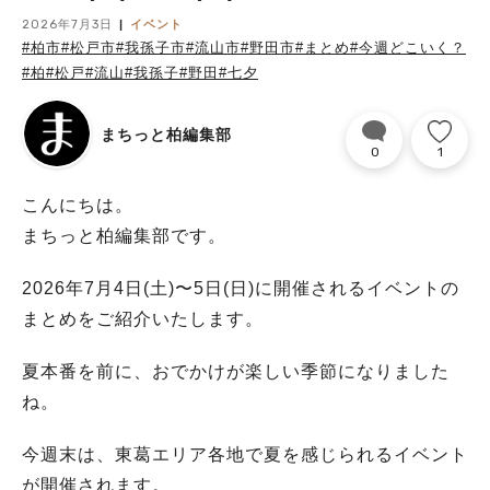
2026年7月3日
イベント
#柏市
#松戸市
#我孫子市
#流山市
#野田市
#まとめ
#今週どこいく？
#柏
#松戸
#流山
#我孫子
#野田
#七夕
まちっと柏編集部
0
1
こんにちは。
まちっと柏編集部です。
2026年7月4日(土)〜5日(日)に開催されるイベントの
まとめをご紹介いたします。
夏本番を前に、おでかけが楽しい季節になりました
ね。
今週末は、東葛エリア各地で夏を感じられるイベント
が開催されます。