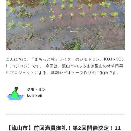
日（日）に開催される「おおたかの森プレミアムサロン」は、ス
ターツおおたかの森ホールの主催公演をもっと楽しむための特別
なプログラムです。 「コンサートってどう楽しめばいいの？」
「ホールでの過ごし方やマナーがわからない…」 「演奏家や曲
を予習してから当日を迎えたい！」 「チケットを買う前に公演
のことを詳しく知りたい！」 そんな疑問や不安に、出演者やそ
の道のプロが「NGなし」で答えてくれるのが、このプレミアム
サロンの魅力です。 演奏家によるトークやミニコンサートを通
して、 「どんな人が演奏しているのか」 「どんな想いで音楽を
こんにちは。「まちっと柏」ライターのジモトミン、KOJI-KOJ
届けているのか」 を知ることで、音楽はもっと身近に、もっと
I（コジコジ）です。 今回は、流山市のふるまぎ里山の休耕田再
面白く感じられるはず。 「クラシックは少し敷居が高そう…」
生プロジェクトによる、草刈やビオトープ作りのご案内です。
と感じている方にも、ぜひ参加してみてほしいイベントです♪ イ
ベント概要 おおたかの森プレミアムサロン「話して、聴いて、
ジモトミン
ほどける音楽の時間」 〜おおたかの森スーパー・アンサンブル
koji-koji
から幣 隆太朗さんと秋元 孝介さんを迎えて〜 開催日：2026年7
月5日（日） 時間：18:00開演（17:45開場） 会場：スターツお
おたかの森ホール 料金：1,000円（税込） ※9月27日開催「おお
たかの森スーパー・アンサンブル」のチケット購入済みの方は無
料。 ※サロン参加後に9月27日のチケットを購入する場合は、一
【流山市】前回満員御礼！第2回開催決定！11