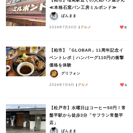
≪本格石窯パン工房ミルポンド≫
ぱんまま
2026年7月20日
グルメ
8
【柏市】「GLOBAR」11周年記念イ
ベントレポ｜ハンバーグ110円の衝撃
価格を体験
グリフォン
2026年7月6日
グルメ
6
【松戸市】水曜日はコーヒー50円！常
盤平駅から徒歩3分「サフラン常盤平
店」
ぱんまま