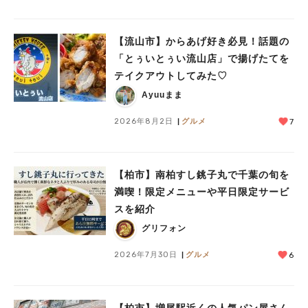
【流山市】からあげ好き必見！話題の
「とぅいとぅい流山店」で揚げたてを
テイクアウトしてみた♡
Ayuuまま
2026年8月2日
グルメ
7
【柏市】南柏すし銚子丸で千葉の旬を
満喫！限定メニューや平日限定サービ
スを紹介
グリフォン
2026年7月30日
グルメ
6
【柏市】増尾駅近くの人気パン屋さん