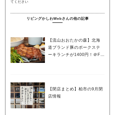
てください
リビングかしわWebさんの他の記事
【流山おおたかの森】北海
道ブランド豚のポークステ
ーキランチが1400円！＠FA
RMERS TABLE（ファーマ
ーズ テーブル）
【閉店まとめ】柏市の9月閉
店情報