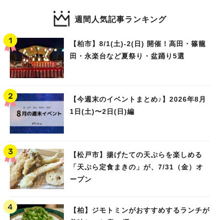
週間人気記事ランキング
【柏市】8/1(土)‐2(日) 開催！高田・篠籠
田・永楽台など夏祭り・盆踊り5選
【今週末のイベントまとめ♪】2026年8月
1日(土)〜2日(日)編
【松戸市】揚げたての天ぷらを楽しめる
「天ぷら定食まきの」が、7/31（金）オ
ープン
【柏】ジモトミンがおすすめするランチが