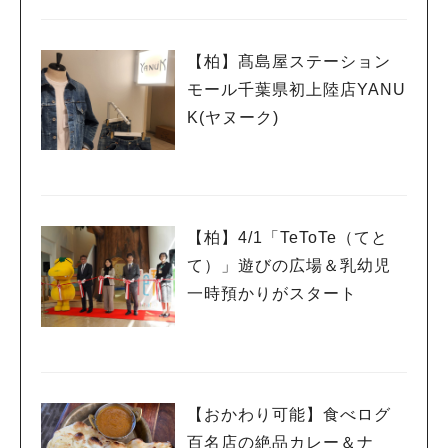
【柏】髙島屋ステーション
モール千葉県初上陸店YANU
K(ヤヌーク)
【柏】4/1「TeToTe（てと
て）」遊びの広場＆乳幼児
一時預かりがスタート
【おかわり可能】食べログ
百名店の絶品カレー＆ナ