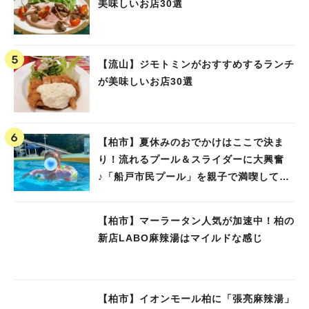
美味しいお店30選
【流山】ジモトミンがおすすめするランチ
が美味しいお店30選
【柏市】夏休みのおでかけはここで決ま
り！流れるプール＆スライダーに大興奮
♪「船戸市民プール」を親子で満喫してき
ました！
【柏市】マーラータン人気が加速中！柏の
新店LABO麻辣湯はマイルドな感じ
【柏市】イオンモール柏に「張亮麻辣湯」