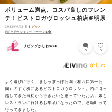
ボリューム満点、コスパ良しのフレン
チ！ビストロガヴロッシュ柏店＠明原
2022年4月21日
グルメ
#柏市
#ランチ
#ディナー
#洋食
リビングかしわWeb
0
3
よく遊びに行く、きしゃぽっぽ公園（柏西口第一公
園）のすぐ横にあるビストロガヴロッシュ。柏に引っ
越してきた当初から行きたいと思っていたお店。娘も
レストランに行けるお年頃になったので、念願叶って
行ってきました。