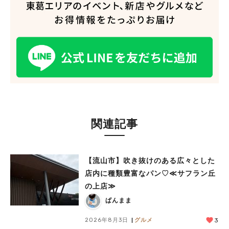
人気のキーワード
#ラーメン
#ショッピング
#カフェ
#スイーツ
#パン
#カレー
#柏駅
#イベント
#公園
#教えたい／教えて投稿記事
#教えたい/こんなの見つけた
関連記事
【流山市】吹き抜けのある広々とした
店内に種類豊富なパン♡≪サフラン丘
の上店≫
ぱんまま
2026年8月3日
グルメ
3