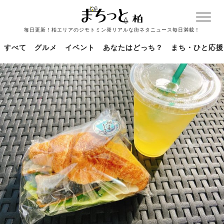
毎日更新！柏エリアのジモトミン発リアルな街ネタニュース毎日満載！
すべて
グルメ
イベント
あなたはどっち？
まち・ひと応援