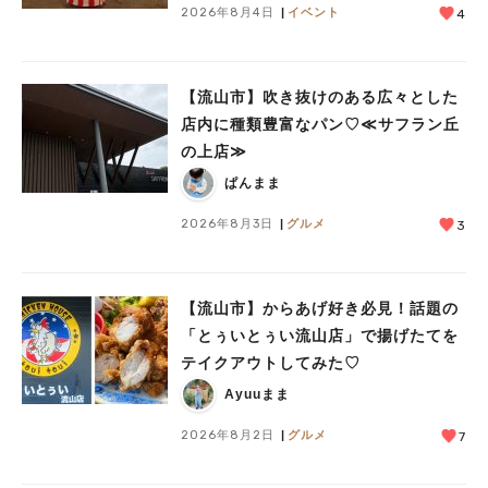
2026年8月4日
イベント
4
【流山市】吹き抜けのある広々とした
店内に種類豊富なパン♡≪サフラン丘
の上店≫
ぱんまま
2026年8月3日
グルメ
3
【流山市】からあげ好き必見！話題の
「とぅいとぅい流山店」で揚げたてを
テイクアウトしてみた♡
Ayuuまま
2026年8月2日
グルメ
7