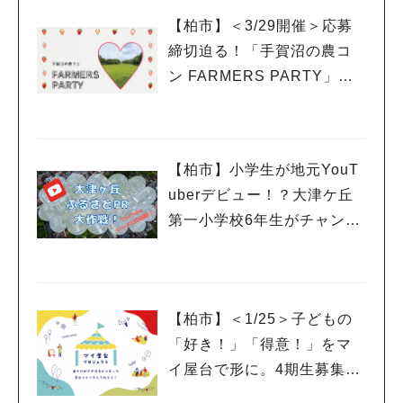
【柏市】＜3/29開催＞応募
締切迫る！「手賀沼の農コ
ン FARMERS PARTY」に
参加希望の女性を募集中
【柏市】小学生が地元YouT
uberデビュー！？大津ケ丘
第一小学校6年生がチャンネ
ルを開設
【柏市】＜1/25＞子どもの
「好き！」「得意！」をマ
イ屋台で形に。4期生募集の
ワークショップ＆説明会開