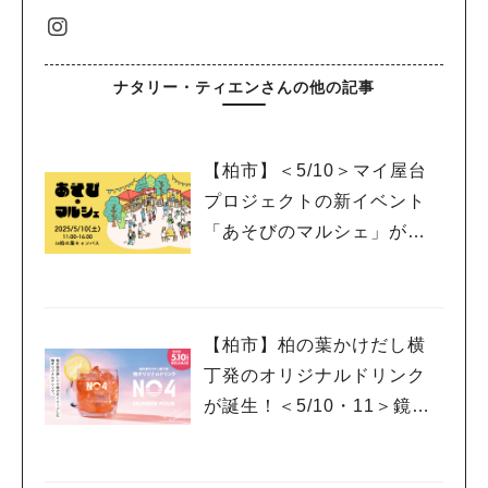
ナタリー・ティエンさんの他の記事
【柏市】＜5/10＞マイ屋台
プロジェクトの新イベント
「あそびのマルシェ」が登
場！
【柏市】柏の葉かけだし横
丁発のオリジナルドリンク
が誕生！＜5/10・11＞鏡開
きイベントも開催！