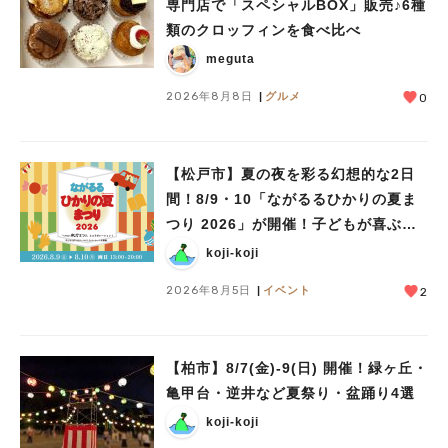
専門店で「スペシャルBOX」販売♪6種
類のクロッフィンを食べ比べ
meguta
2026年8月8日
グルメ
0
【松戸市】夏の夜を彩る幻想的な2日
間！8/9・10「ながるるひかりの夏ま
つり 2026」が開催！子どもが喜ぶワ
ークショップや限定ヒーローショーも
koji-koji
2026年8月5日
イベント
2
【柏市】8/7(金)‐9(日) 開催！緑ヶ丘・
亀甲台・逆井など夏祭り・盆踊り4選
koji-koji