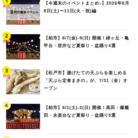
【今週末のイベントまとめ♪】2026年8月
8日(土)〜11日(火・祝)編
【柏市】8/7(金)‐9(日) 開催！緑ヶ丘・亀
甲台・逆井など夏祭り・盆踊り4選
【松戸市】揚げたての天ぷらを楽しめる
「天ぷら定食まきの」が、7/31（金）オ
ープン
【柏市】8/1(土)‐2(日) 開催！高田・篠籠
田・永楽台など夏祭り・盆踊り5選