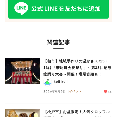
関連記事
人気のキーワード
【柏市】地域手作りの温かさ♪8/15・
#ラーメン
#ショッピング
#カフェ
#スイーツ
#パン
#カレー
#柏駅
16は「増尾町会夏祭り」～第33回納涼
#イベント
#公園
#教えたい／教えて投稿記事
盆踊り大会～開催！増尾音頭も！
#教えたい/こんなの見つけた
koji-koji
2026年8月8日
イベント
14
【松戸市】お盆限定！人気クロッフル