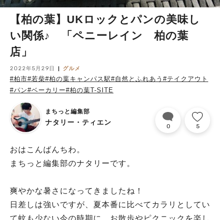
【柏の葉】UKロックとパンの美味し
い関係♪ 「ペニーレイン 柏の葉
店」
2022年5月29日
グルメ
#柏市
#若柴
#柏の葉キャンパス駅
#自然とふれあう
#テイクアウト
#パン
#ベーカリー
#柏の葉T-SITE
まちっと編集部
ナタリー・ティエン
0
5
おはこんばんちわ。
まちっと編集部のナタリーです。
爽やかな暑さになってきましたね！
日差しは強いですが、夏本番に比べてカラリとしてい
て蚊も少ない今の時期に、お散歩やピクニックを楽し