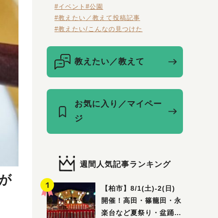
#イベント
#公園
#教えたい／教えて投稿記事
#教えたい/こんなの見つけた
教えたい／教えて
お気に入り／マイペー
ジ
週間人気記事ランキング
店が
【柏市】8/1(土)‐2(日)
開催！高田・篠籠田・永
楽台など夏祭り・盆踊り