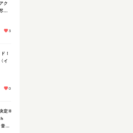
アク
尽く
3
イド！
〈イ
0
決定※
th
と音楽