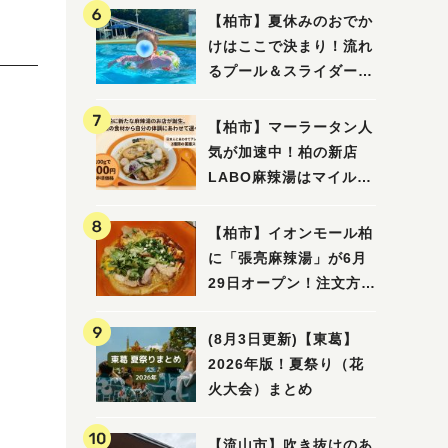
【柏市】夏休みのおでか
けはここで決まり！流れ
るプール＆スライダーに
大興奮♪「船戸市民プー
ル」を親子で満喫してき
【柏市】マーラータン人
ました！
気が加速中！柏の新店
LABO麻辣湯はマイルド
な感じ
【柏市】イオンモール柏
に「張亮麻辣湯」が6月
29日オープン！注文方法
や失敗しないポイントレ
ビュー
(8月3日更新)【東葛】
2026年版！夏祭り（花
火大会）まとめ
【流山市】吹き抜けのあ