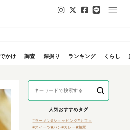
でかけ
調査
深掘り
ランキング
くらし
人気おすすめタグ
#ラーメン
#ショッピング
#カフェ
#スイーツ
#パン
#カレー
#柏駅