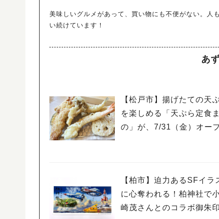
美味しいグルメがあって、買い物にも不便がない。人
い続けています！
あ
【松戸市】揚げたての天
を楽しめる「天ぷら定食
の」が、7/31（金）オー
【柏市】迫力あるSFイラ
に心奪われる！柏神社で
崎茂さんとのコラボ御朱