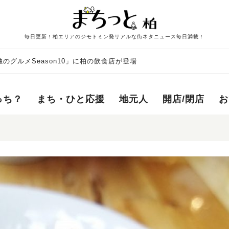
毎日更新！柏エリアのジモトミン発リアルな街ネタニュース毎日満載！
のグルメSeason10」に柏の飲食店が登場
っち？
まち・ひと応援
地元人
開店/閉店
お