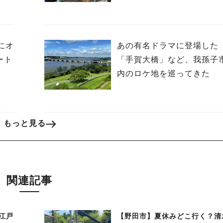
設
にオ
あの有名ドラマに登場した
ート
「手賀大橋」など、我孫子
内のロケ地を巡ってきた
もっと見る
関連記事
江戸
【野田市】夏休みどこ行く？清