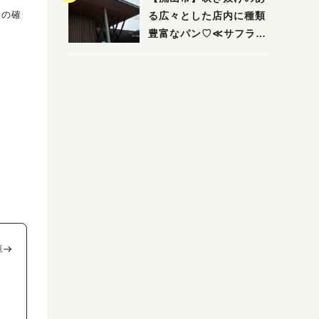
報の確
る広々とした店内に種類
豊富なパン♡≪サフラン
丘の上店≫
覧