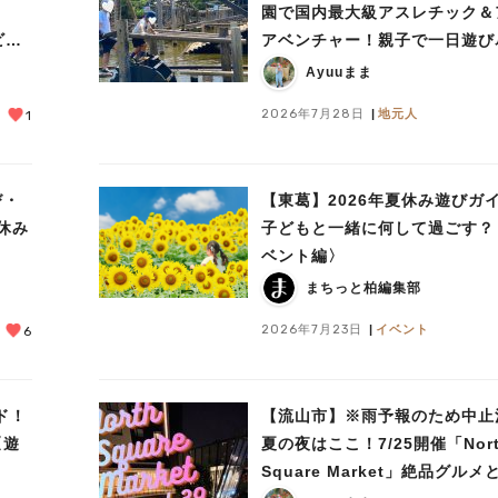
園で国内最大級アスレチック＆
ビ
アベンチャー！親子で一日遊び
）
しレポ
Ayuuまま
2026年7月28日
地元人
1
び・
【東葛】2026年夏休み遊びガ
休み
子どもと一緒に何して過ごす？
」
ベント編〉
まちっと柏編集部
2026年7月23日
イベント
6
ド！
【流山市】※雨予報のため中止
〈遊
夏の夜はここ！7/25開催「Nor
Square Market」絶品グルメ