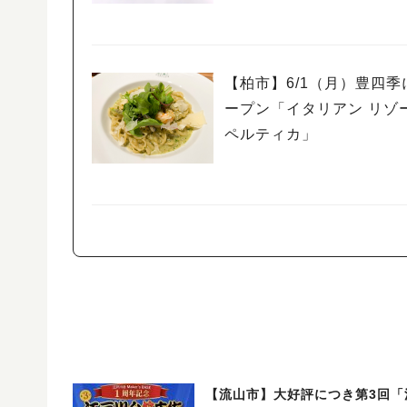
頒布
【柏市】6/1（月）豊四季
ープン「イタリアン リゾ
ペルティカ」
【流山市】大好評につき第3回「