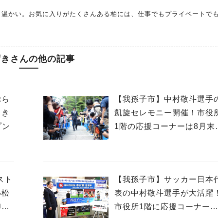
も温かい。お気に入りがたくさんある柏には、仕事でもプライベートで
ずきさんの他の記事
ぷら
【我孫子市】中村敬斗選手
まき
凱旋セレモニー開催！市役
プン
1階の応援コーナーは8月末
で
スト
【我孫子市】サッカー日本
小松
表の中村敬斗選手が大活躍
印を
市役所1階に応援コーナー