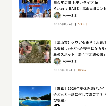
川台笑店街 お笑いライブ in
Maker’s BASE」流山出身コン
「コンパス」も登場！8/23（日
Ayuuまま
2026年8月4日
イベント
【流山市】クワガタ発見！水遊
昆虫探し♪子どもが夢中になる夏
最強スポット「野々下水辺公園
Ayuuまま
2026年7月24日
地元人
【東葛】2026年夏休み遊びガイ
子どもと一緒に何して過ごす？
び場編〉