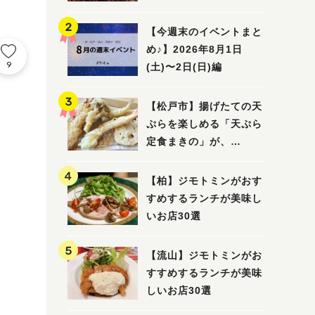
5選
【今週末のイベントまと
め♪】2026年8月1日
9
(土)〜2日(日)編
【松戸市】揚げたての天
ぷらを楽しめる「天ぷら
定食まきの」が、
7/31（金）オープン
【柏】ジモトミンがおす
すめするランチが美味し
いお店30選
【流山】ジモトミンがお
すすめするランチが美味
しいお店30選