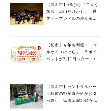
【流山市】7/5(日) 「こんな
贅沢、流山だけかも。」世
界トップレベルの演奏家を
もっと身近に感じるプレミ
アムサロン開催
【柏市】今年も開催！「ベ
ルサイユのばら」コラボイ
ベントが7月1日スタート♪柏
人気のキーワード
の街を巡って限定グルメや
#ラーメン
#ショッピング
#カフェ
#スイーツ
#パン
#カレー
#柏駅
スイーツを楽しもう
#イベント
#公園
#教えたい／教えて投稿記事
#教えたい/こんなの見つけた
【流山市】セントラルパー
ク駅前の野菜直売所がお引
っ越し！毎週金曜15時から
販売中