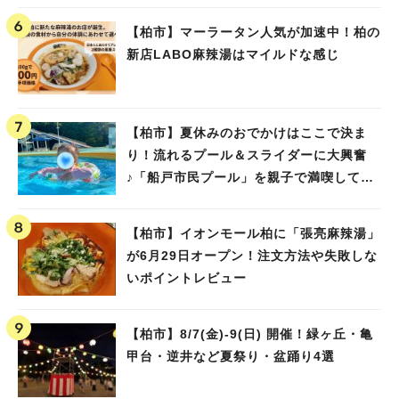
【柏市】マーラータン人気が加速中！柏の
新店LABO麻辣湯はマイルドな感じ
【柏市】夏休みのおでかけはここで決ま
り！流れるプール＆スライダーに大興奮
♪「船戸市民プール」を親子で満喫してき
ました！
【柏市】イオンモール柏に「張亮麻辣湯」
が6月29日オープン！注文方法や失敗しな
いポイントレビュー
【柏市】8/7(金)‐9(日) 開催！緑ヶ丘・亀
甲台・逆井など夏祭り・盆踊り4選