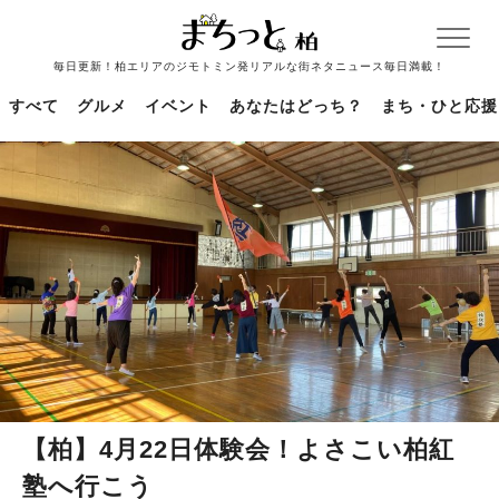
毎日更新！柏エリアのジモトミン発リアルな街ネタニュース毎日満載！
すべて
グルメ
イベント
あなたはどっち？
まち・ひと応援
【柏】4月22日体験会！よさこい柏紅
塾へ行こう