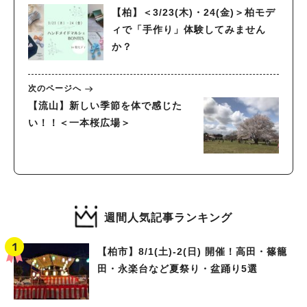
【柏】＜3/23(木)・24(金)＞柏モデ
ィで「手作り」体験してみません
か？
次のページへ
【流山】新しい季節を体で感じた
い！！＜一本桜広場＞
週間人気記事ランキング
【柏市】8/1(土)‐2(日) 開催！高田・篠籠
田・永楽台など夏祭り・盆踊り5選