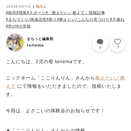
2023年3月11日
地元人
#柏市
#増尾
#スポーツ
#「教えたい／教えて」投稿記事
#まちづくり/地域活性
#祭り
#教えたい/こんなの見つけた
#子連れ
#学び
#小学校
まちっと編集部
toriema
0
7
こんにちは、2児の母 toriemaです。
ニックネーム「ここりんりん」さんから
教えたい／教
えて
にて情報をいただきましたので、投稿いたしま
す。
今回は、よさこいの体験会のお知らせです！
▼「ここりんりん」さんからの情報