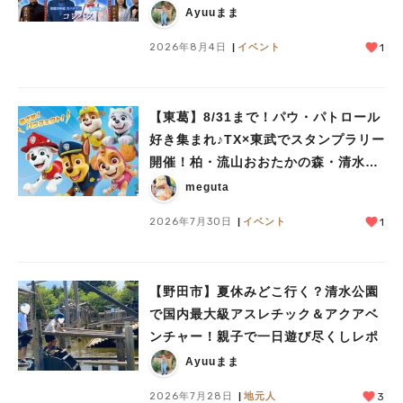
も登場！8/23（日）
Ayuuまま
2026年8月4日
イベント
1
【東葛】8/31まで！パウ・パトロール
好き集まれ♪TX×東武でスタンプラリー
開催！柏・流山おおたかの森・清水公
園など10駅を巡ろう
meguta
2026年7月30日
イベント
1
人気のキーワード
#ラーメン
#ショッピング
#カフェ
#スイーツ
#パン
#カレー
#柏駅
【野田市】夏休みどこ行く？清水公園
#イベント
#公園
#教えたい／教えて投稿記事
で国内最大級アスレチック＆アクアベ
#教えたい/こんなの見つけた
ンチャー！親子で一日遊び尽くしレポ
Ayuuまま
2026年7月28日
地元人
3