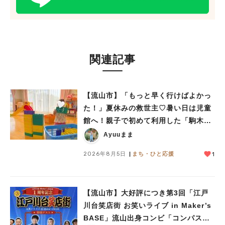
関連記事
【流山市】「もっと早く行けばよかっ
た！」夏休みの救世主♡暑い日は児童
館へ！親子で初めて利用した「駒木台
児童館」レポート
Ayuuまま
2026年8月5日
まち・ひと応援
1
【流山市】大好評につき第3回「江戸
川台笑店街 お笑いライブ in Maker’s
BASE」流山出身コンビ「コンパス」