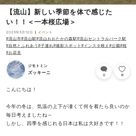
【流山】新しい季節を体で感じた
い！！＜一本桜広場＞
2023年3月12日
イベント
#流山市
#流山駅
#流山おおたかの森駅
#流山セントラルパーク駅
#自然とふれあう
#子連れ
#撮影スポット
#インスタ映え
#公園
#桜
#お花見
ジモトミン
ズッキーニ
0
8
こんにちは！
今年の冬は、気温の上下が凄くて何を着たら良いのか
毎日考えましたね～
しかし、四季を感じれる日本は私は大好きです！！