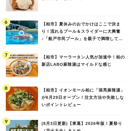
【柏市】夏休みのおでかけはここで決ま
り！流れるプール＆スライダーに大興奮
♪「船戸市民プール」を親子で満喫してき
ました！
【柏市】マーラータン人気が加速中！柏の
新店LABO麻辣湯はマイルドな感じ
【柏市】イオンモール柏に「張亮麻辣湯」
が6月29日オープン！注文方法や失敗しな
いポイントレビュー
(8月3日更新)【東葛】2026年版！夏祭り
（花火大会）まとめ