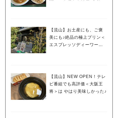
点心 百香亭 野田店＞
【流山】お土産にも、ご褒
美にも♪絶品の極上プリン＜
エスプレッソディーワーク
ス流山おおたかの森/DRA7
＞
【流山】NEW OPEN！テレ
ビ番組でも高評価＜大阪王
将＞は やはり美味しかった♪