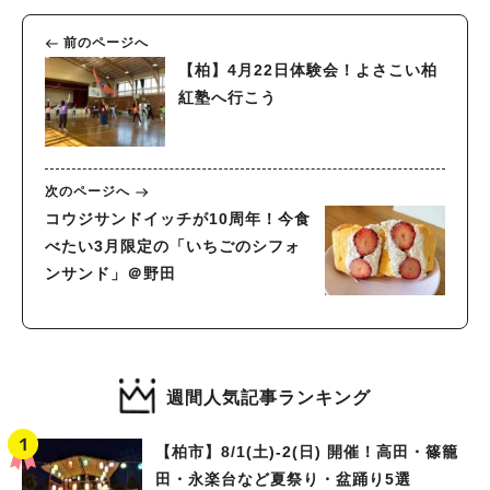
前のページへ
【柏】4月22日体験会！よさこい柏
紅塾へ行こう
次のページへ
コウジサンドイッチが10周年！今食
べたい3月限定の「いちごのシフォ
ンサンド」＠野田
週間人気記事ランキング
【柏市】8/1(土)‐2(日) 開催！高田・篠籠
田・永楽台など夏祭り・盆踊り5選