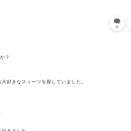
0
たか？
、
族大好きなスィーツを探していました。
？
に行きました。