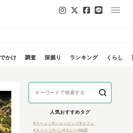
でかけ
調査
深掘り
ランキング
くらし
人気おすすめタグ
#ラーメン
#ショッピング
#カフェ
#スイーツ
#パン
#カレー
#柏駅