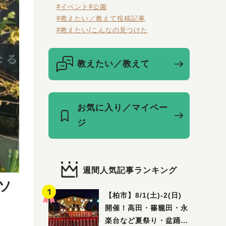
#イベント
#公園
#教えたい／教えて投稿記事
#教えたい/こんなの見つけた
教えたい／教えて
お気に入り／マイペー
ジ
週間人気記事ランキング
ソ
【柏市】8/1(土)‐2(日)
開催！高田・篠籠田・永
楽台など夏祭り・盆踊り