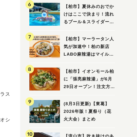
【柏市】夏休みのおでか
けはここで決まり！流れ
るプール＆スライダーに
大興奮♪「船戸市民プー
ル」を親子で満喫してき
【柏市】マーラータン人
ました！
気が加速中！柏の新店
LABO麻辣湯はマイルド
な感じ
【柏市】イオンモール柏
に「張亮麻辣湯」が6月
29日オープン！注文方法
ラス
や失敗しないポイントレ
ビュー
(8月3日更新)【東葛】
2026年版！夏祭り（花
火大会）まとめ
オシ
【流山市】吹き抜けのあ