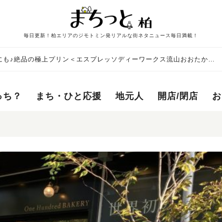
毎日更新！柏エリアのジモトミン発リアルな街ネタニュース毎日満載！
にも♪絶品の極上プリン＜エスプレッソディーワークス流山おおたかの
っち？
まち・ひと応援
地元人
開店/閉店
お