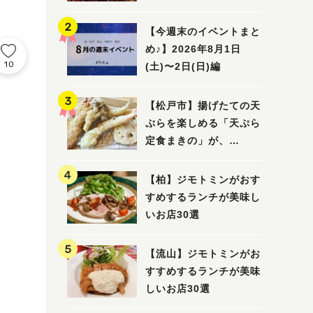
5選
【今週末のイベントまと
め♪】2026年8月1日
10
(土)〜2日(日)編
【松戸市】揚げたての天
ぷらを楽しめる「天ぷら
定食まきの」が、
7/31（金）オープン
【柏】ジモトミンがおす
すめするランチが美味し
いお店30選
【流山】ジモトミンがお
すすめするランチが美味
しいお店30選