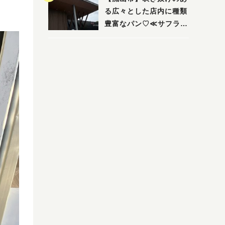
る広々とした店内に種類
豊富なパン♡≪サフラン
丘の上店≫