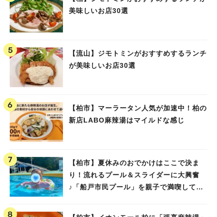
美味しいお店30選
【流山】ジモトミンがおすすめするランチ
が美味しいお店30選
【柏市】マーラータン人気が加速中！柏の
新店LABO麻辣湯はマイルドな感じ
【柏市】夏休みのおでかけはここで決ま
り！流れるプール＆スライダーに大興奮
♪「船戸市民プール」を親子で満喫してき
ました！