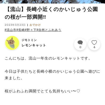
【流山】長崎小近くのかいじゅう公園
の桜が一部満開‼︎
2023年3月23日
おでかけ
#流山市
#長崎
#野々下
#自然とふれあう
ジモトミン
レモンキャット
0
6
こんにちは、流山一年生のレモンキャットです。
今日は子供たちと長崎小横のかいじゅう公園へ遊びに
来ました。
桜がふわふわ満開でとても気持ちいい〜♡