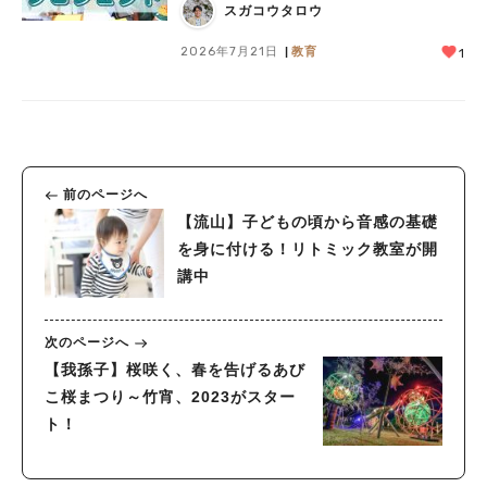
スガコウタロウ
2026年7月21日
教育
1
前のページへ
【流山】子どもの頃から音感の基礎
を身に付ける！リトミック教室が開
講中
次のページへ
【我孫子】桜咲く、春を告げるあび
こ桜まつり～竹宵、2023がスター
ト！