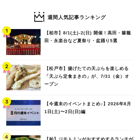
週間人気記事ランキング
【柏市】8/1(土)‐2(日) 開催！高田・篠籠
田・永楽台など夏祭り・盆踊り5選
【松戸市】揚げたての天ぷらを楽しめる
「天ぷら定食まきの」が、7/31（金）オ
ープン
【今週末のイベントまとめ♪】2026年8月
1日(土)〜2日(日)編
【柏】ジモトミンがおすすめするランチが