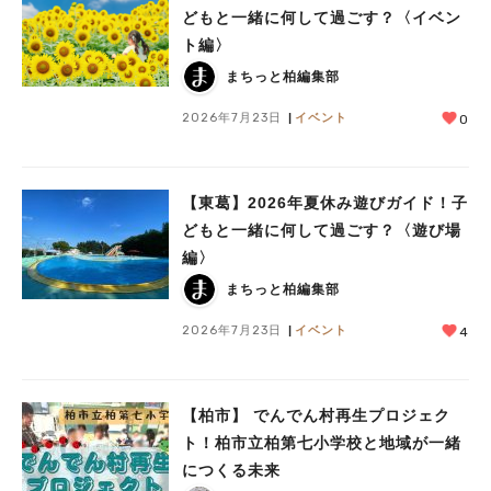
どもと一緒に何して過ごす？〈イベン
ト編〉
まちっと柏編集部
2026年7月23日
イベント
0
【東葛】2026年夏休み遊びガイド！子
人気のキーワード
どもと一緒に何して過ごす？〈遊び場
#ラーメン
#ショッピング
#カフェ
#スイーツ
#パン
#カレー
#柏駅
編〉
#イベント
#公園
#教えたい／教えて投稿記事
まちっと柏編集部
#教えたい/こんなの見つけた
2026年7月23日
イベント
4
【柏市】 でんでん村再生プロジェク
ト！柏市立柏第七小学校と地域が一緒
につくる未来