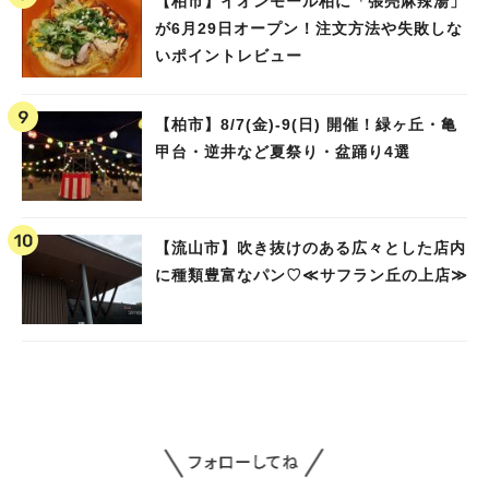
【柏市】イオンモール柏に「張亮麻辣湯」
が6月29日オープン！注文方法や失敗しな
いポイントレビュー
【柏市】8/7(金)‐9(日) 開催！緑ヶ丘・亀
甲台・逆井など夏祭り・盆踊り4選
【流山市】吹き抜けのある広々とした店内
に種類豊富なパン♡≪サフラン丘の上店≫