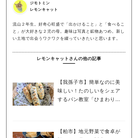
ジモトミン
レモンキャット
流山２年生。好奇心旺盛で「出かけること」と「食べるこ
と」が大好きな２児の母。趣味は写真と鉱物あつめ。新し
い土地で出会うワクワクを綴っていきたいと思います。
レモンキャットさんの他の記事
【我孫子市】簡単なのに美
味しい！たのしいをシェア
するパン教室「ひまわりパ
ン」9/27・10/25
【柏市】地元野菜で食卓が