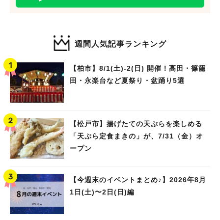
週間人気記事ランキング
【柏市】8/1(土)‐2(日) 開催！高田・篠籠
田・永楽台など夏祭り・盆踊り5選
【松戸市】揚げたての天ぷらを楽しめる
「天ぷら定食まきの」が、7/31（金）オ
ープン
【今週末のイベントまとめ♪】2026年8月
1日(土)〜2日(日)編