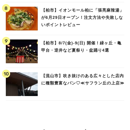
【柏市】イオンモール柏に「張亮麻辣湯」
が6月29日オープン！注文方法や失敗しな
いポイントレビュー
【柏市】8/7(金)‐9(日) 開催！緑ヶ丘・亀
甲台・逆井など夏祭り・盆踊り4選
【流山市】吹き抜けのある広々とした店内
に種類豊富なパン♡≪サフラン丘の上店≫