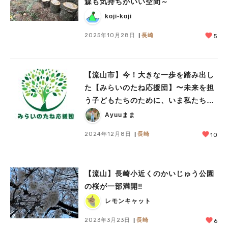
森も気持ちがいい空間～
koji-koji
2025年10月28日
長崎
5
【流山市】今！大きな一歩を踏み出し
た【みらいのたね応援団】〜未来を担
う子どもたちのために、いま私たちが
できることを〜密着取材vol.1
Ayuuまま
2024年12月8日
長崎
10
【流山】長崎小近くのかいじゅう公園
の桜が一部満開‼︎
レモンキャット
2023年3月23日
長崎
6