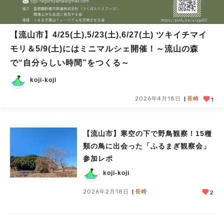
【流山市】4/25(土),5/23(土),6/27(土) ツキイチマイ
モリ＆5/9(土)にはミニマルシェ開催！～流山の森
で“自分らしい時間”をつくる～
koji-koji
2026年4月18日
長崎
1
【流山市】寒空の下で野鳥観察！15種
類の鳥に出会った「ふるまぎ観察会」
参加レポ
koji-koji
2026年2月18日
長崎
2