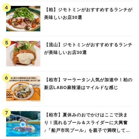
【柏】ジモトミンがおすすめするランチが
美味しいお店30選
人気のキーワード
#ラーメン
#ショッピング
#カフェ
#スイーツ
#パン
#カレー
#柏駅
#イベント
#公園
#教えたい／教えて投稿記事
【流山】ジモトミンがおすすめするランチ
#教えたい/こんなの見つけた
が美味しいお店30選
【柏市】マーラータン人気が加速中！柏の
新店LABO麻辣湯はマイルドな感じ
【柏市】夏休みのおでかけはここで決ま
り！流れるプール＆スライダーに大興奮
♪「船戸市民プール」を親子で満喫してき
ました！