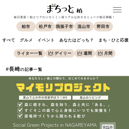
毎日更新！柏エリアのジモトミン発リアルな街ネタニュース毎日満載！
柏市
松戸市
我孫子市
流山市
野田市
すべて
グルメ
イベント
あなたはどっち？
まち・ひと応援
ライター一覧
デイリー
週間
月間
#長崎
の記事一覧