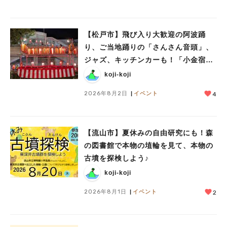
#ラーメン
#ショッピング
#カフェ
#スイーツ
#パン
#カレー
#柏駅
#イベント
#公園
#教えたい／教えて投稿記事
#教えたい/こんなの見つけた
【松戸市】飛び入り大歓迎の阿波踊
り、ご当地踊りの「さんさん音頭」、
ジャズ、キッチンカーも！「小金宿ま
つり」8/28-30開催！
koji-koji
2026年8月2日
イベント
4
【流山市】夏休みの自由研究にも！森
の図書館で本物の埴輪を見て、本物の
古墳を探検しよう♪
koji-koji
2026年8月1日
イベント
2