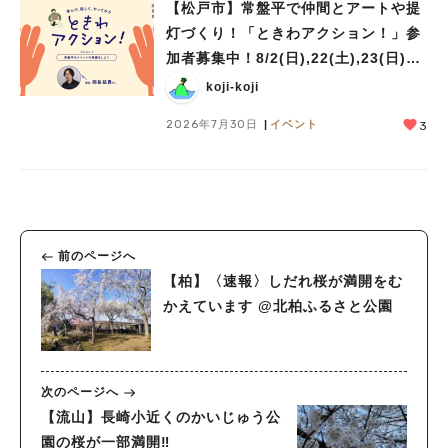
【松戸市】常盤平で仲間とアートや提
灯づくり！「ときわアクション！」参
加者募集中！8/2(日),22(土),23(日)開
催！
koji-koji
2026年7月30日
イベント
3
前のページへ
【柏】〈速報〉しだれ桜が満開をむ
かえています @北柏ふるさと公園
次のページへ
【流山】長崎小近くのかいじゅう公
園の桜が一部満開‼︎