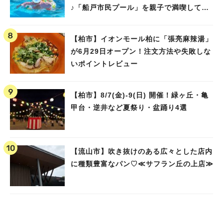
♪「船戸市民プール」を親子で満喫してき
ました！
【柏市】イオンモール柏に「張亮麻辣湯」
が6月29日オープン！注文方法や失敗しな
いポイントレビュー
【柏市】8/7(金)‐9(日) 開催！緑ヶ丘・亀
甲台・逆井など夏祭り・盆踊り4選
【流山市】吹き抜けのある広々とした店内
に種類豊富なパン♡≪サフラン丘の上店≫