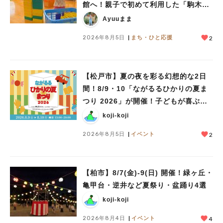
館へ！親子で初めて利用した「駒木台
児童館」レポート
Ayuuまま
2026年8月5日
まち・ひと応援
2
【松戸市】夏の夜を彩る幻想的な2日
間！8/9・10「ながるるひかりの夏ま
つり 2026」が開催！子どもが喜ぶワ
ークショップや限定ヒーローショーも
koji-koji
2026年8月5日
イベント
2
【柏市】8/7(金)‐9(日) 開催！緑ヶ丘・
亀甲台・逆井など夏祭り・盆踊り4選
koji-koji
人気のキーワード
2026年8月4日
イベント
4