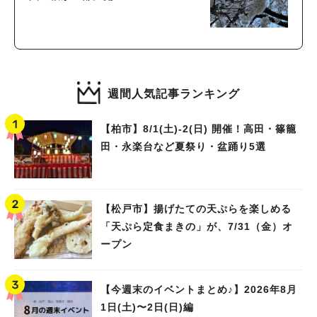
週間人気記事ランキング
【柏市】8/1(土)‐2(日) 開催！高田・篠籠
田・永楽台など夏祭り・盆踊り5選
【松戸市】揚げたての天ぷらを楽しめる
「天ぷら定食まきの」が、7/31（金）オ
ープン
【今週末のイベントまとめ♪】2026年8月
1日(土)〜2日(日)編