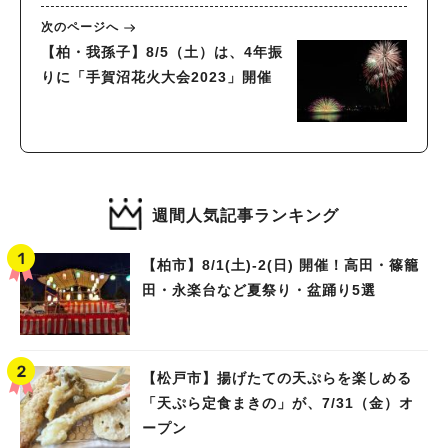
次のページへ
【柏・我孫子】8/5（土）は、4年振
りに「手賀沼花火大会2023」開催
週間人気記事ランキング
【柏市】8/1(土)‐2(日) 開催！高田・篠籠
田・永楽台など夏祭り・盆踊り5選
【松戸市】揚げたての天ぷらを楽しめる
「天ぷら定食まきの」が、7/31（金）オ
ープン