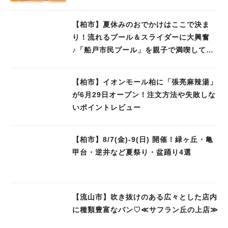
【柏市】夏休みのおでかけはここで決ま
り！流れるプール＆スライダーに大興奮
♪「船戸市民プール」を親子で満喫してき
ました！
【柏市】イオンモール柏に「張亮麻辣湯」
が6月29日オープン！注文方法や失敗しな
いポイントレビュー
【柏市】8/7(金)‐9(日) 開催！緑ヶ丘・亀
甲台・逆井など夏祭り・盆踊り4選
【流山市】吹き抜けのある広々とした店内
に種類豊富なパン♡≪サフラン丘の上店≫