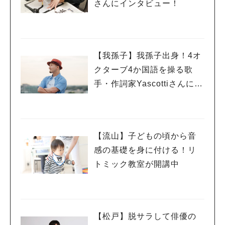
さんにインタビュー！
【我孫子】我孫子出身！4オ
クターブ4か国語を操る歌
手・作詞家Yascottiさんにイ
ンタビュー！
【流山】子どもの頃から音
感の基礎を身に付ける！リ
トミック教室が開講中
【松戸】脱サラして俳優の