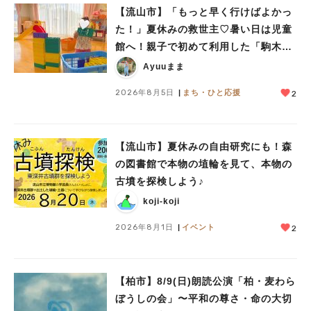
【流山市】「もっと早く行けばよかっ
た！」夏休みの救世主♡暑い日は児童
館へ！親子で初めて利用した「駒木台
児童館」レポート
Ayuuまま
2026年8月5日
まち・ひと応援
2
【流山市】夏休みの自由研究にも！森
の図書館で本物の埴輪を見て、本物の
古墳を探検しよう♪
koji-koji
2026年8月1日
イベント
2
【柏市】8/9(日)朗読公演「柏・麦わら
ぼうしの会」〜平和の尊さ・命の大切