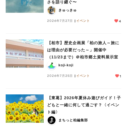
さを語り継ぐ〜
きゅっきゅ
2026年7月27日
イベント
4
【柏市】歴史企画展「柏の旅人～旅に
は理由が必要だった～」開催中
（11/23まで）＠柏市郷土資料展示室
koji-koji
2026年7月25日
イベント
1
【東葛】2026年夏休み遊びガイド！子
どもと一緒に何して過ごす？〈イベン
ト編〉
まちっと柏編集部