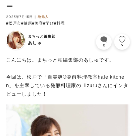
ー
2023年7月15日
地元人
#松戸市
#健康
#美容
#学び
#料理
まちっと編集部
あしゅ
0
9
こんにちは。まちっと柏編集部のあしゅです。
今回は、松戸で「自美麹®︎発酵料理教室hale kitche
n」を主宰している発酵料理家のHizuruさんにインタ
ビューしました！