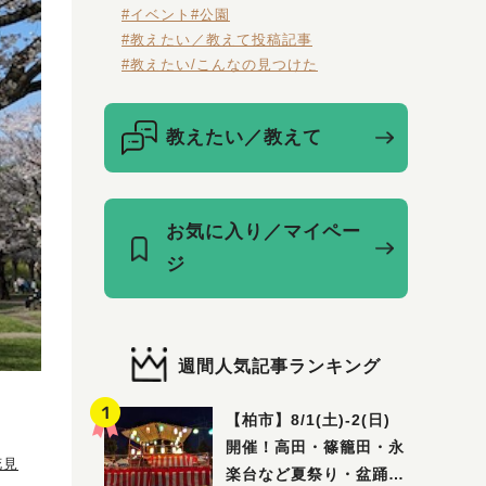
#イベント
#公園
#教えたい／教えて投稿記事
#教えたい/こんなの見つけた
教えたい／教えて
お気に入り／マイペー
ジ
週間人気記事ランキング
【柏市】8/1(土)‐2(日)
開催！高田・篠籠田・永
花見
楽台など夏祭り・盆踊り