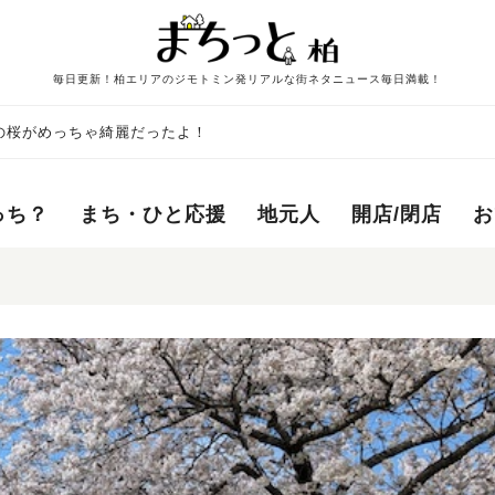
毎日更新！柏エリアのジモトミン発リアルな街ネタニュース毎日満載！
の桜がめっちゃ綺麗だったよ！
っち？
まち・ひと応援
地元人
開店/閉店
お