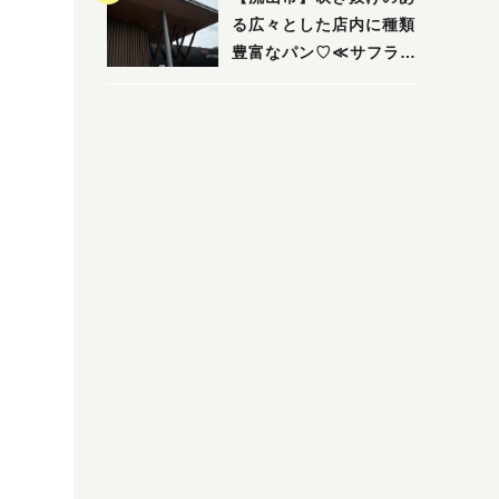
る広々とした店内に種類
豊富なパン♡≪サフラン
丘の上店≫