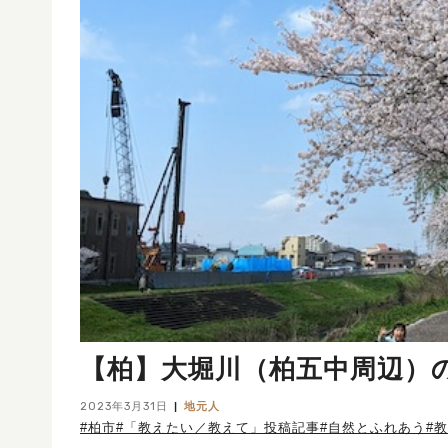
【柏】大堀川（柏五中周辺）
2023年3月31日
地元人
#柏市
#「教えたい／教えて」投稿記事
#自然とふれあう
#