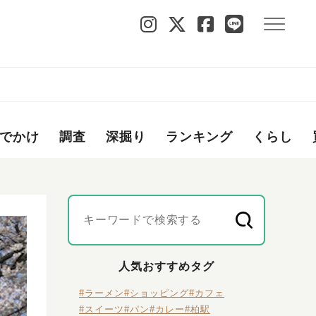
でかけ
調査
深掘り
ランキング
くらし
人気おすすめタグ
#ラーメン
#ショッピング
#カフェ
#スイーツ
#パン
#カレー
#柏駅