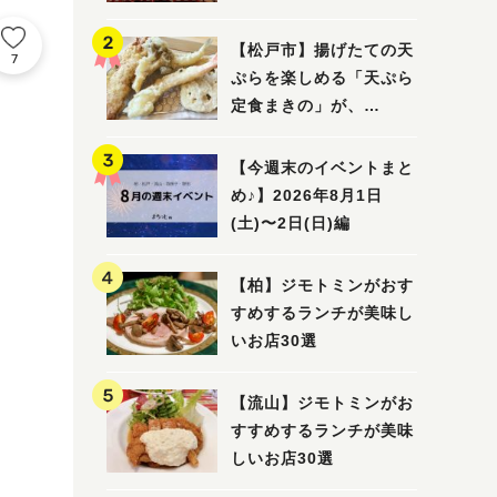
5選
【松戸市】揚げたての天
7
ぷらを楽しめる「天ぷら
定食まきの」が、
7/31（金）オープン
【今週末のイベントまと
め♪】2026年8月1日
(土)〜2日(日)編
【柏】ジモトミンがおす
すめするランチが美味し
いお店30選
【流山】ジモトミンがお
すすめするランチが美味
しいお店30選