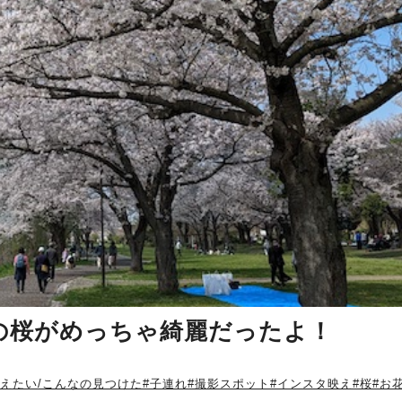
の桜がめっちゃ綺麗だったよ！
教えたい/こんなの見つけた
#子連れ
#撮影スポット
#インスタ映え
#桜
#お