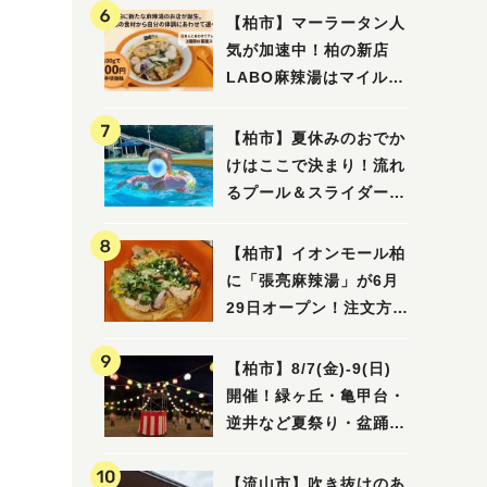
【柏市】マーラータン人
気が加速中！柏の新店
LABO麻辣湯はマイルド
な感じ
【柏市】夏休みのおでか
けはここで決まり！流れ
るプール＆スライダーに
大興奮♪「船戸市民プー
ル」を親子で満喫してき
【柏市】イオンモール柏
ました！
に「張亮麻辣湯」が6月
29日オープン！注文方法
や失敗しないポイントレ
ビュー
【柏市】8/7(金)‐9(日)
開催！緑ヶ丘・亀甲台・
逆井など夏祭り・盆踊り
4選
【流山市】吹き抜けのあ