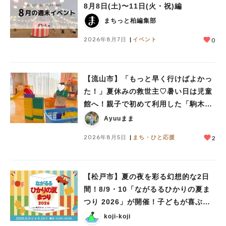
8月8日(土)〜11日(火・祝)編
まちっと柏編集部
2026年8月7日
イベント
0
【流山市】「もっと早く行けばよかっ
た！」夏休みの救世主♡暑い日は児童
館へ！親子で初めて利用した「駒木台
児童館」レポート
Ayuuまま
2026年8月5日
まち・ひと応援
2
【松戸市】夏の夜を彩る幻想的な2日
間！8/9・10「ながるるひかりの夏ま
つり 2026」が開催！子どもが喜ぶワ
ークショップや限定ヒーローショーも
人気のキーワード
koji-koji