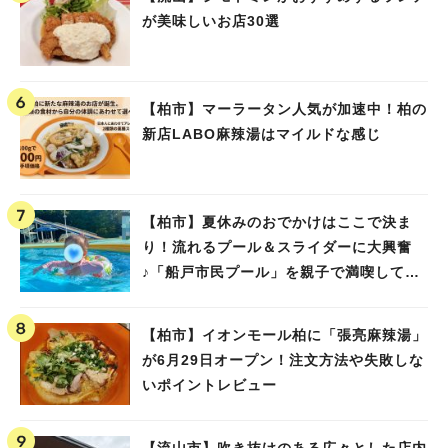
が美味しいお店30選
【柏市】マーラータン人気が加速中！柏の
新店LABO麻辣湯はマイルドな感じ
【柏市】夏休みのおでかけはここで決ま
り！流れるプール＆スライダーに大興奮
♪「船戸市民プール」を親子で満喫してき
ました！
【柏市】イオンモール柏に「張亮麻辣湯」
が6月29日オープン！注文方法や失敗しな
いポイントレビュー