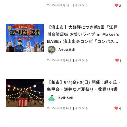
#ラーメン
#ショッピング
#カフェ
#スイーツ
#パン
#カレー
#柏駅
2026年8月5日
イベント
2
#イベント
#公園
#教えたい／教えて投稿記事
#教えたい/こんなの見つけた
【流山市】大好評につき第3回「江戸
川台笑店街 お笑いライブ in Maker’s
BASE」流山出身コンビ「コンパス」
も登場！8/23（日）
Ayuuまま
2026年8月4日
イベント
1
【柏市】8/7(金)‐9(日) 開催！緑ヶ丘・
亀甲台・逆井など夏祭り・盆踊り4選
koji-koji
2026年8月4日
イベント
4