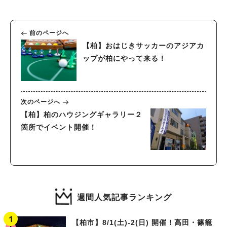
前のページへ
【柏】おはじきサッカーのアジアカ
ップが柏にやって来る！
次のページへ
【柏】柏のハウジングギャラリー２
箇所でイベント開催！
週間人気記事ランキング
【柏市】8/1(土)‐2(日) 開催！高田・篠籠