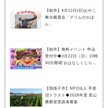
【柏市】4月12日(日)おやこ
舞台鑑賞会「グリムのかば
ん」
【柏市】無料イベント 申込
受付中◆3月22日（日）10時
40分開場”おはなしくじらの
おもちゃばこ”
【我孫子市】NPO法人 手賀
沼トラスト◆2026年度 里山
農教室受講者募集