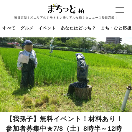
毎日更新！柏エリアのジモトミン発リアルな街ネタニュース毎日満載！
すべて
グルメ
イベント
あなたはどっち？
まち・ひと応援
【我孫子】無料イベント！材料あり！
参加者募集中★7/8（土）8時半～12時