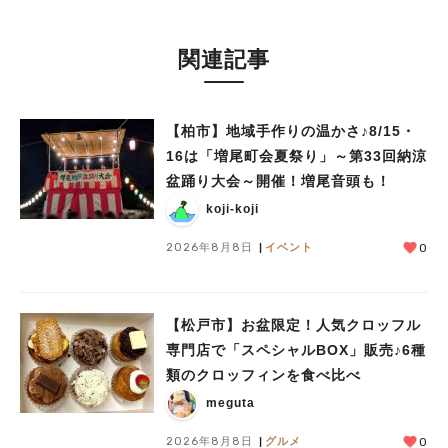
関連記事
【柏市】地域手作りの温かさ♪8/15・
16は「増尾町会夏祭り」～第33回納涼
盆踊り大会～開催！増尾音頭も！
koji-koji
2026年8月8日
イベント
0
【松戸市】お盆限定！人気クロッフル
専門店で「スペシャルBOX」販売♪6種
類のクロッフィンを食べ比べ
meguta
2026年8月8日
グルメ
0