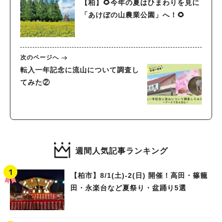
【柏】🌻今年の夏はひまわりを見に
「あけぼの山農業公園」へ！🌻
次のページへ
転入一年記念に流山について調査し
てみた②
週間人気記事ランキング
【柏市】8/1(土)‐2(日) 開催！高田・篠籠
田・永楽台など夏祭り・盆踊り5選