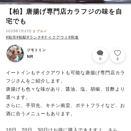
【柏】唐揚げ専門店カラフジの味を自
宅でも
2023年7月21日
グルメ
#柏市
#柏駅
#ランチ
#テイクアウト
#和食
ジモトミン
NR
0
2
イートインもテイクアウトも可能な唐揚げ専門店カラ
フジさんをご紹介します。
唐揚げも色々な味があり、醤油、塩、胡椒、甘酢より
選べます。
さらに、手羽先、キチン南蛮、ポテトフライなど、お
酒に合うメニューもあります。
10日、20日、30日はお得に購入できますよ。さら