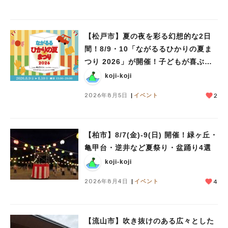
【松戸市】夏の夜を彩る幻想的な2日
間！8/9・10「ながるるひかりの夏ま
つり 2026」が開催！子どもが喜ぶワ
ークショップや限定ヒーローショーも
koji-koji
2026年8月5日
イベント
2
【柏市】8/7(金)‐9(日) 開催！緑ヶ丘・
亀甲台・逆井など夏祭り・盆踊り4選
koji-koji
2026年8月4日
イベント
4
【流山市】吹き抜けのある広々とした