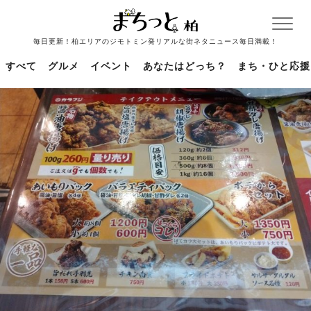
毎日更新！柏エリアのジモトミン発リアルな街ネタニュース毎日満載！
すべて
グルメ
イベント
あなたはどっち？
まち・ひと応援