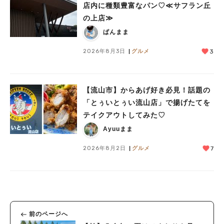
店内に種類豊富なパン♡≪サフラン丘
の上店≫
人気のキーワード
ぱんまま
#ラーメン
#ショッピング
#カフェ
#スイーツ
#パン
#カレー
#柏駅
2026年8月3日
グルメ
3
#イベント
#公園
#教えたい／教えて投稿記事
#教えたい/こんなの見つけた
【流山市】からあげ好き必見！話題の
「とぅいとぅい流山店」で揚げたてを
テイクアウトしてみた♡
Ayuuまま
2026年8月2日
グルメ
7
前のページへ