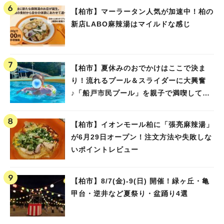
【柏市】マーラータン人気が加速中！柏の
新店LABO麻辣湯はマイルドな感じ
【柏市】夏休みのおでかけはここで決ま
り！流れるプール＆スライダーに大興奮
♪「船戸市民プール」を親子で満喫してき
ました！
【柏市】イオンモール柏に「張亮麻辣湯」
が6月29日オープン！注文方法や失敗しな
いポイントレビュー
【柏市】8/7(金)‐9(日) 開催！緑ヶ丘・亀
甲台・逆井など夏祭り・盆踊り4選