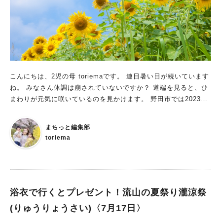
るとのこと。 こちらも出店者様を募集しているみたいなので、
イベント参加にご興味ある方はぜひ詳細を見てみてください！ ■
9月以降開催予定（出店者募集中！） ・9月10日（日）、17日
（日） ・10月9日（月・祝）、29日（日） ・11月19日（日）、
26日（日） ★9月以降は、キッチンカーも募集中！（1回の開催
につき5台まで） 現在のキッチンカーの募集は、 ・9月17日 の
こり1台 甘味販売の方。特に募集 ・10月9日 残り2台 ・10月
こんにちは、2児の母 toriemaです。 連日暑い日が続いています
29日 残り3台 の3日程で行っているとのこと。 11月分は近日募
ね。 みなさん体調は崩されていないですか？ 道端を見ると、ひ
集開始するそうです！ ■出店申込み方法 下記から出店詳細をご
まわりが元気に咲いているのを見かけます。 野田市では2023年
確認の上、応募フォームからお申込みください。 ‍https://bontes
7月1日〜31日まで「ひまわりまつり」を開催しているのだそ
-sp.jp/marche/rule/terms/howdy_terms.html ■出店費用 ・販
う。 とても気になるイベントだったので、みなさんにも情報を
売 1ブースにつき2,500円（★毎月両日出店の場合は割引あ
まちっと編集部
シェアしたいと思います。
り） ・キッチンカー 1台につき5,000円 ■出店可能品目 ・ハン
toriema
ドメイド ・民芸品などの輸入販売 ・ネイル、セラピー、マッサ
ージ、占い（免許、資格提示できる方） ・現地調理を含まない
テント出店飲食・野菜（保健所確認必須） ※詳細は応募フォー
ムの規約をご確認ください。 ■ブース仕様 ・販売 2ｍ四方 テ
浴衣で行くとプレゼント！流山の夏祭り瀧涼祭
ント可（重り必須） ・キッチンカー 2ｍ×6ｍ（2ｍ幅のはみだ
し禁止） ■お問合せ先 Instagram：＠marche_eireneDMよ
(りゅうりょうさい)〈7月17日〉
り。 ■主催 BONTES https://bontes-sp.jp/ 詳細や最新情報は