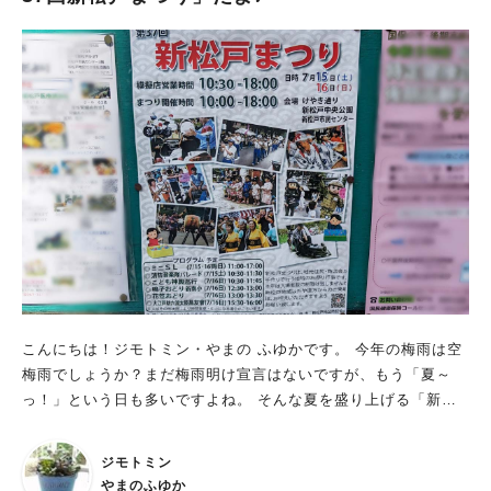
こんにちは！ジモトミン・やまの ふゆかです。 今年の梅雨は空
梅雨でしょうか？まだ梅雨明け宣言はないですが、もう「夏～
っ！」という日も多いですよね。 そんな夏を盛り上げる「新松
戸まつり」の本格開催が決定しました～♪ おまつりは2023年7月
15日（土）・16日（日） コロナ前の新松戸まつりは、それはそ
ジモトミン
れは大賑わい！駅から浴衣を来た人がおまつり会場を目指して歩
やまのふゆか