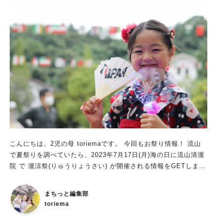
「marche_eirene」さんのInstagramからもご覧いただけます♪
この投稿をInstagramで見る マルシェ_エイレーネ(@marche_
eirene)がシェアした投稿
こんにちは、2児の母 toriemaです。 今回もお祭り情報！ 流山
で夏祭りを調べていたら、2023年7月17日(月)海の日に流山清瀧
院 で 瀧涼祭(りゅうりょうさい) が開催される情報をGETしまし
た。 春は桜祭りで賑わっていた流山清瀧院。 夏にもお祭りが開
催されるそうです！（今年が初開催！） それでは詳細をお伝え
まちっと編集部
いたします。
toriema