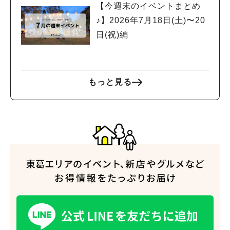
【今週末のイベントまとめ
♪】2026年7月18日(土)〜20
日(祝)編
人気のキーワード
もっと見る
#ラーメン
#ショッピング
#カフェ
#スイーツ
#パン
#カレー
#柏駅
#イベント
#公園
#教えたい／教えて投稿記事
#教えたい/こんなの見つけた