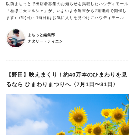
以前まちっとで出店者募集のお知らせを掲載したハウディモール
のためのおまつり これまではいろいろな地域から新松戸まつり
「柏ほこ天マルシェ」が、いよいよ今週末から2週連続で開催し
を楽しみにたくさんの人たちがいらしていましたが、 「お祭り
ます♪ 7/9(日)・16(日)はお気に入りを見つけにハウディモール
会場への入場制限などは行いませんが、新松戸地域以外や遠方か
へ！ 今回のマルシェはハウディモールの歩行者天国での開催で
らのご来場はお控えいただきますよう、お願いいたします。」
す！ ■会場 柏駅東口歩行者天国 ハウディモール ■開催日時 ・
とのこと。 情報は随時ホームページで更新されていますので、
まちっと編集部
2023年7月9日(日)、16日(日) ・両日とも午前10時～午後4時まで
ご確認ください。 https://sites.google.com/view/shinmatsudo
ナタリー・ティエン
当日は手作りの雑貨やアクセサリーのみならず、占いや鑑定やマ
-matsuri/
ッサージまで…！？ 多彩なジャンルのお店が登場するみたいで
す！ 夏本番に備えておしゃれの準備をしに行くもよし、癒され
に行くもよし…。 お散歩がてらみなさんの「お気に入り」を探
しにお出かけしてみてくださいね♪ 最新情報は「marche_eiren
【野田】映えまくり！約40万本のひまわりを見
e」さんのInstagramを覗いてみてください！ この投稿をInsta
るなら ひまわりまつりへ〈7月1日〜31日〉
gramで見る マルシェ_エイレーネ(@marche_eirene)がシェア
した投稿 また、7/16(日)開催については、まだ出店者さんの募集
も行っているそうです！ こちらについては前回の記事を参考に
してみてください。 関連記事：【柏】＜7/9・16＞ハウディモー
ルで開催の「柏ほこ天マルシェ」が出店者募集中！ 9月以降の
開催ではキッチンカーも登場！ブース出店者と併せて募集中です
♪ また「柏ほこ天マルシェ」は9月以降にも既に開催の予定があ