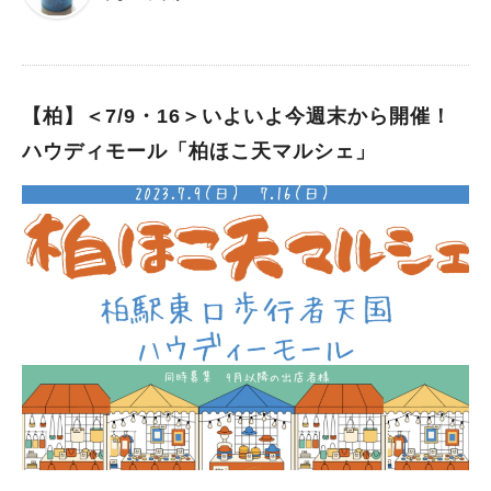
いていたり、たくさんの出店が出たり…。 新松戸育ちの私にと
っては、一大イベントでした！ その昔は、各マンションの自治
会などが出店を出しているといった感じでしたが、だんだんと規
模が大きくなり、今では地元のお店も参加して盛り上げていま
す。 なので個人的な楽しみ方のひとつとして、まだ訪れたこと
【柏】＜7/9・16＞いよいよ今週末から開催！
のないレストランやごはんやさん、いつも混みあっているお店が
ハウディモール「柏ほこ天マルシェ」
出店していると、そこで買って食べています。初めて食べてそこ
で自分の口に合いそうだな～と思ったら改めてお店に行ってみた
り…。新しいお店を知るいいきっかけにもなります。 そんな新
松戸まつり。昨年2022年は新松戸中央公園でのみ小規模で行わ
れましたが、今年は会場も拡大！ （とはいっても、夜まで行っ
ていた頃に比べると、出店の数は半分程度だそうですが…） 会
場は3カ所 新松戸まつりの会場は、けやき通り、新松戸中央公
園、新松戸市民センターの3カ所（見づらくてすみませ
ん…！）。 けやき通りはかなりの距離が歩行者天国になりま
す。そこに出店が並び、おみこしも！（過去の写真です） 2017
年には、交差点で和太鼓の演奏もありました。 新松戸中央公園
では、子どもたちが大好きなSLが走ります（こちらも過去の写
真です）。 今年も両日11:00～17:00に走るそうです。私も子ど
もと一緒に行こう～！ 新松戸まつりは地元の人による地元の人