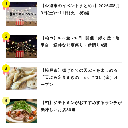
【今週末のイベントまとめ♪】2026年8月
8日(土)〜11日(火・祝)編
【柏市】8/7(金)‐9(日) 開催！緑ヶ丘・亀
甲台・逆井など夏祭り・盆踊り4選
【松戸市】揚げたての天ぷらを楽しめる
「天ぷら定食まきの」が、7/31（金）オ
ープン
【柏】ジモトミンがおすすめするランチが
美味しいお店30選