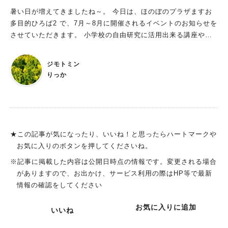
暑い日が増えてきましたね～。 今日は、ほのぼのプラザますお
多目的ひろば2 で、7月～8月に開催されるイベントのお知らせを
させていただきます。 小学校の自由研究に活用出来る講座や小
中学生向けのイベントもありますので、チェックしてみてくださ
いね。 どのイベントも1回ずつの申込みなので、予定に合わせ参
ジモトミン
加しやすいと思います。 申込み先は、ほのぼのプラザますお
りっか
イベントのお申し込みまで！（一番下に書いています） ※各講
座とも、 申込締切がありますので、ご注意下さい。（文中で
は、締切と表記しています） 以前 お届けした「【柏】赤ちゃ
ん・未就学児・小中高生・おとな ♡ だれもが集い つながり元
気になる場所ほのぼのプラザますお！～」で紹介している通り、
★この記事が気になったり、いいね！と思ったらハートマークや
ほのぼのプラザますおでは、地域の皆が集いやすい場となってい
お気に入りのボタンを押してくださいね。
ます。 もうすぐ夏休みです！ お友達と勉強したり・遊んだ
※記事に掲載した内容は公開日時点の情報です。変更される場合
り・・・と利用して下さいね♪
がありますので、お出かけ、サービス利用の際はHP等で最新
情報の確認をしてください
お気に入りに追加
いいね