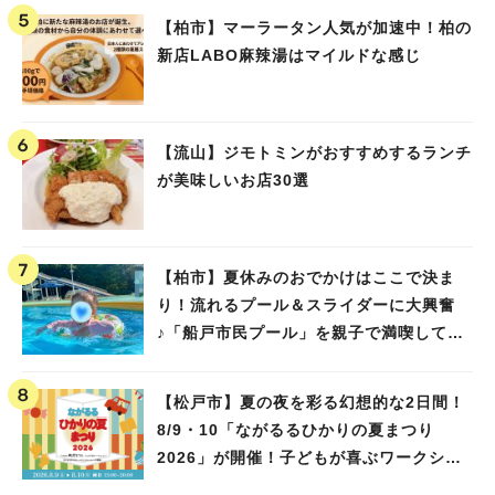
【柏市】マーラータン人気が加速中！柏の
新店LABO麻辣湯はマイルドな感じ
【流山】ジモトミンがおすすめするランチ
が美味しいお店30選
【柏市】夏休みのおでかけはここで決ま
り！流れるプール＆スライダーに大興奮
♪「船戸市民プール」を親子で満喫してき
ました！
【松戸市】夏の夜を彩る幻想的な2日間！
8/9・10「ながるるひかりの夏まつり
2026」が開催！子どもが喜ぶワークショ
ップや限定ヒーローショーも